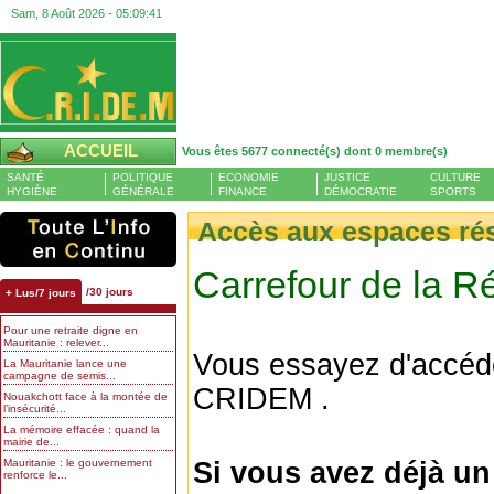
Sam, 8 Août 2026 -
05:09:41
ACCUEIL
Vous êtes 5677 connecté(s) dont 0 membre(s)
SANTÉ
POLITIQUE
ECONOMIE
JUSTICE
CULTURE
HYGIÈNE
GÉNÉRALE
FINANCE
DÉMOCRATIE
SPORTS
Accès aux espaces ré
Carrefour de la R
/30 jours
+ Lus/7 jours
Pour une retraite digne en
Mauritanie : relever...
Vous essayez d'accéd
La Mauritanie lance une
campagne de semis...
CRIDEM .
Nouakchott face à la montée de
l’insécurité...
La mémoire effacée : quand la
mairie de...
Mauritanie : le gouvernement
Si vous avez déjà u
renforce le...