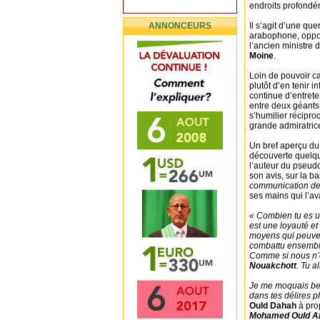
endroits profond
ANNONCEURS
Il s’agit d’une que
arabophone, oppos
l’ancien ministre 
Moine
.
Loin de pouvoir cal
plutôt d’en tenir i
continue d’entreten
entre deux géants 
s’humilier récipro
grande admiratric
Un bref aperçu du f
découverte quelq
l’auteur du pseudo
son avis, sur la b
communication des
ses mains qui l’ava
« Combien tu es u
est une loyauté et 
moyens qui peuven
combattu ensembl
Comme si nous n’ét
Nouakchott
. Tu a
Je me moquais bea
dans tes délires 
Ould Dahah
à pro
Mohamed Ould Ab