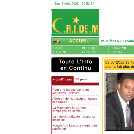
Jeu, 6 Août 2026 -
19:52:35
ACCUEIL
Vous êtes 4337 conn
SANTÉ
POLITIQUE
ECONOMIE
HYGIÈNE
GÉNÉRALE
FINANCE
02-07-2012 13:42
plume fait plus d
/30 jours
+ Lus/7 jours
Pour une retraite digne en
Mauritanie : relever...
Aéroport de Nouakchott : baisse
des tarifs du...
La Mauritanie lance une
campagne de semis...
La mémoire effacée : quand la
mairie de...
Nouakchott face à la montée de
l’insécurité...