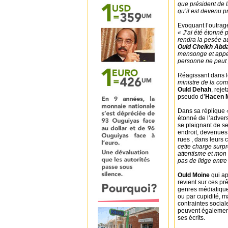
que président de la
qu’il est devenu p
Evoquant l’outrage
« J’ai été étonné p
rendra la pesée au
Ould Cheikh Abda
mensonge et appel
personne ne peut 
Réagissant dans l
ministre de la co
Ould Dehah
, reje
pseudo d’
Hacen 
Dans sa réplique
étonné de l’advers
se plaignant de s
endroit, devenues
rues , dans leurs 
cette charge surpr
attentisme et mon 
pas de litige entr
Ould Moine
qui a
revient sur ces pr
genres médiatiques
ou par cupidité, m
contraintes social
peuvent également 
ses écrits.