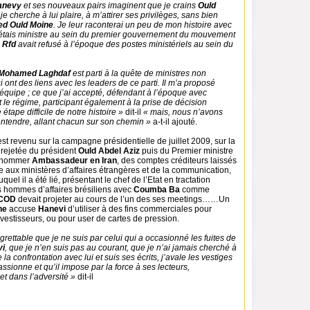
anevy
et ses nouveaux pairs imaginent que je crains
Ould
je cherche à lui plaire, à m’attirer ses privilèges, sans bien
d Ould Moine
. Je leur raconterai un peu de mon histoire avec
étais ministre au sein du premier gouvernement du mouvement
e
Rfd
avait refusé à l’époque des postes ministériels au sein du
 Mohamed Laghdaf
est parti à la quête de ministres non
i ont des liens avec les leaders de ce parti. Il m’a proposé
équipe ; ce que j’ai accepté, défendant à l’époque avec
nt le régime, participant également à la prise de décision
étape difficile de notre histoire »
dit-il
« mais, nous n’avons
’entendre, allant chacun sur son chemin »
a-t-il ajouté.
est revenu sur la campagne présidentielle de juillet 2009, sur la
a rejetée du président
Ould Abdel Aziz
puis du Premier ministre
e nommer
Ambassadeur en
Iran
, des comptes créditeurs laissés
 aux ministères d’affaires étrangères et de la communication,
uel il a été lié, présentant le chef de l’Etat en tractation
 hommes d’affaires brésiliens avec
Coumba Ba
comme
COD
devait projeter au cours de l’un des ses meetings……Un
ne
accuse
Hanevi
d’utiliser à des fins commerciales pour
vestisseurs, ou pour user de cartes de pression.
egrettable que je ne suis par celui qui a occasionné les fuites de
vi
, que je n’en suis pas au courant, que je n’ai jamais cherché à
e la confrontation avec lui et suis ses écrits, j’avale les vestiges
assionne et qu’il impose par la force à ses lecteurs,
et dans l’adversité »
dit-il