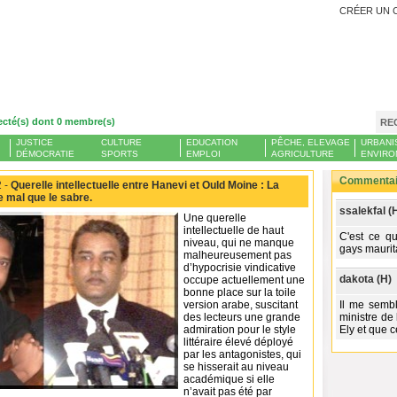
CRÉER UN 
ecté(s) dont 0 membre(s)
RE
JUSTICE
CULTURE
EDUCATION
PÊCHE, ELEVAGE
URBANI
DÉMOCRATIE
SPORTS
EMPLOI
AGRICULTURE
ENVIRO
Commentair
 -
Querelle intellectuelle entre Hanevi et Ould Moine : La
e mal que le sabre.
ssalekfal (
Une querelle
intellectuelle de haut
C'est ce q
niveau, qui ne manque
gays maurita
malheureusement pas
d’hypocrisie vindicative
dakota (H)
occupe actuellement une
bonne place sur la toile
version arabe, suscitant
Il me semb
des lecteurs une grande
ministre d
admiration pour le style
Ely et que 
littéraire élevé déployé
par les antagonistes, qui
se hisserait au niveau
académique si elle
n’avait pas été par