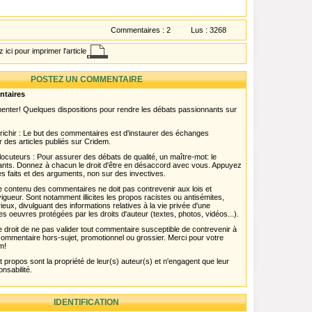
Commentaires :
2
Lus :
3268
 ici pour imprimer l'article
POSTEZ UN COMMENTAIRE
ntaires
menter! Quelques dispositions pour rendre les débats passionnants sur
chir : Le but des commentaires est d'instaurer des échanges
r des articles publiés sur Cridem.
ocuteurs : Pour assurer des débats de qualité, un maître-mot: le
pants. Donnez à chacun le droit d'être en désaccord avec vous. Appuyez
s faits et des arguments, non sur des invectives.
 Le contenu des commentaires ne doit pas contrevenir aux lois et
igueur. Sont notamment illicites les propos racistes ou antisémites,
rieux, divulguant des informations relatives à la vie privée d'une
es oeuvres protégées par les droits d'auteur (textes, photos, vidéos...).
 droit de ne pas valider tout commentaire susceptible de contrevenir à
ut commentaire hors-sujet, promotionnel ou grossier. Merci pour votre
m!
propos sont la propriété de leur(s) auteur(s) et n'engagent que leur
onsabilité.
IDENTIFICATION