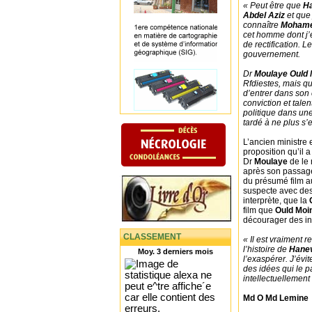
« Peut être que
H
Abdel Aziz
et que 
connaître
Mohame
cet homme dont j’
de rectification. L
gouvernement.
Dr
Moulaye Ould
Rfdiestes, mais qu
d’entrer dans son 
conviction et tale
politique dans une 
tardé à ne plus s
L’ancien ministre 
proposition qu’il 
Dr
Moulaye
de l
après son passage
du présumé film auq
suspecte avec des
interprète, que la
film que
Ould Moi
décourager des in
CLASSEMENT
« Il est vraiment r
l’histoire de
Hane
Moy. 3 derniers mois
l’exaspérer. J’évit
des idées qui le p
intellectuellement 
Md O Md Lemine