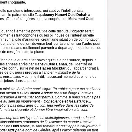
ément choquante.
relle par plume interposée, qui captive l’intelligentsia
ant le patron du site
Taqadoumy Hanevi Ould Dehah
à
des affaires étrangères et de la coopération
Mohamed Ould
quer fidèlement le portrait de cette dispute, l’objectif serait
nformer les francophones ou les bilingues de l’intérêt qu’elle
ir sur la toile d’araignée, créant une situation de confrontation
de la plume qui ont déversé tout leur talent l’un sur l’autre pour
quement, sans réellement parvenir à départager l’opinion restée
e de ces génies de la plume.
ond de la querelle fait savoir qu’elle a pris source, depuis la
ues années après par
Hanevi Ould Dehah
, de l’identité de
 très connu sur le net de
Hacen Mocktar
, qui appartiendrait à
ase de plusieurs preuves à l’ancien
« ministre de la
 putschistes »
comme il dit, l’accusant même d’être l’une de
it jetées dans la prison.
n ministre téméraire narcissique..Ta trahison pour ma confiance
ton affront à
Ould Cheikh Abdallahi
est un éloge ! Tous les
t t’aider à m’insulter sont permis. Comme si nous n’avons pas
e au sein du mouvement «
Conscience et Résistance
…
ions pas deux amis qui font leur veillée dans les cafés de
llumais ta cigarette et donner libre imagination à ta voix.
ucoup des tes hypothèses antireligieuses quand tu doutais
philosophiques profondes de l’existence du monde »
écrivait
pos de
Ould Moine
,
faisant remarquer qu’il appelait aujourd’hui
del Aziz
par le nom de Général après l’avoir défendu en tant