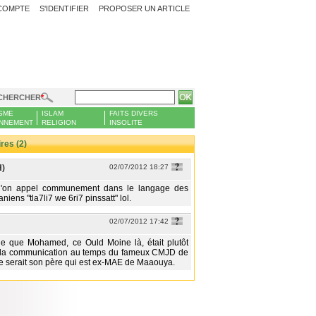
COMPTE
S'IDENTIFIER
PROPOSER UN ARTICLE
CHERCHER
SME
ISLAM
FAITS DIVERS
NNEMENT
RELIGION
INSOLITE
es (2)
H)
02/07/2012 18:27
u'on appel communement dans le langage des
niens "tla7li7 we 6ri7 pinssatt" lol.
02/07/2012 17:42
le que Mohamed, ce Ould Moine là, était plutôt
e la communication au temps du fameux CMJD de
ce serait son père qui est ex-MAE de Maaouya.