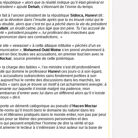
 république « alors que la réalité indique qu’il était général et
résident »
ajouté
Dehah
, s’étonnant de l’ironie du temps.
 fait à l’ancien président de la république
Sidioca, Hanevi
dit :
ar ta dévotion dans l’insulte après que tu es trouvé celui qui te
 double, alors que c’est toi qui a péché dans la vie du président
llahi
, un érudit calme, plus âgé que ton père. Tu l’as accusé de
é « président poupée », lui proférant des invectives que
prononcer dans ses contradictions.. »
e site
« vewassel »
à cette attaque intitulée
« péchés d’un ex
mmunication »
,
Mohamed Ould Moine
s’en prend virulemment à
tant en bloc toutes ses accusations, en premier tout lien avec le
Mockar
, source première de cette polémique.
« la charge des faibles »
, l’ex ministre s’est dit profondément
ité qui domine le professeur
Hanevi
ces jours-ci à son égard,
es accusations outrancières sans fondement portées à son
 aujourd’hui le centre des discussions dans les marchés, les
clubs
« sans que je trouve un motif à cet acharnement aveugle, à
enante sur laquelle il insiste malgré ma patience, mon
embarras d’entrer avec lui dans un différend alors qu’il n’existe
e nous »
dit-il.
pporte un démenti catégorique au pseudo d’
Hacen Moctar
ête-noms qu’il inscrit dans le domaine du naturel dans les
 et littéraires pratiqués dans le monde entier, non pas par peur
ais pour se libérer des pressions personnelles et des
es qui peuvent empêcher l’homme de dire la vérité et qui
amener le lecteur à s’intéresser à leur auteur sur la base de