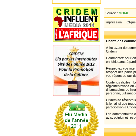
Source :
MOML
Impression :
Cliquez
Charte des comme
A lire avant de com
Cridem :
Commentez pour enri
enrichissants à parti
Respectez vos interl
respect des partici
vos réponses sur de
Contenus illicites :
réglementations en v
diffamatoires ou inju
personne, utilisant d
Cridem se réserve le
la loi, ainsi que to
participation à Cride
Les commentaires et 
avis, opinion et resp