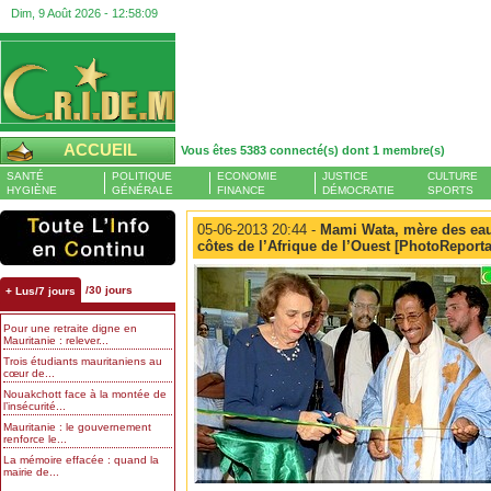
Dim, 9 Août 2026 -
12:58:11
ACCUEIL
Vous êtes 5383 connecté(s) dont 1 membre(s)
SANTÉ
POLITIQUE
ECONOMIE
JUSTICE
CULTURE
HYGIÈNE
GÉNÉRALE
FINANCE
DÉMOCRATIE
SPORTS
05-06-2013 20:44 -
Mami Wata, mère des eau
côtes de l’Afrique de l’Ouest [PhotoReport
/30 jours
+ Lus/7 jours
Pour une retraite digne en
Mauritanie : relever...
Trois étudiants mauritaniens au
cœur de...
Nouakchott face à la montée de
l’insécurité...
Mauritanie : le gouvernement
renforce le...
La mémoire effacée : quand la
mairie de...