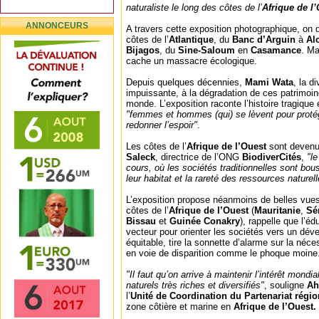
naturaliste le long des côtes de l’
Afrique de l
ANNONCEURS
A travers cette exposition photographique, on 
côtes de l’
Atlantique
, du
Banc d’Arguin
à
Alc
Bijagos
, du
Sine-Saloum
en
Casamance
. Ma
cache un massacre écologique.
Depuis quelques décennies,
Mami Wata
, la d
impuissante, à la dégradation de ces patrimoin
monde. L’exposition raconte l’histoire tragique
"femmes et hommes (qui) se lèvent pour proté
redonner l’espoir"
.
Les côtes de l’
Afrique de l’Ouest
sont devenu
Saleck
, directrice de l’ONG
BiodiverCités
,
"l
cours, où les sociétés traditionnelles sont bou
leur habitat et la rareté des ressources naturel
L’exposition propose néanmoins de belles vues
côtes de l’
Afrique de l’Ouest
(
Mauritanie
,
Sé
Bissau
et
Guinée Conakry
), rappelle que l’éd
vecteur pour orienter les sociétés vers un dév
équitable, tire la sonnette d’alarme sur la néc
en voie de disparition comme le phoque moine
"Il faut qu’on arrive à maintenir l’intérêt mondi
naturels très riches et diversifiés"
, souligne
Ah
l’
Unité de Coordination du Partenariat régio
zone côtière et marine en
Afrique de l’Ouest.