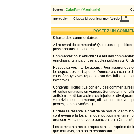
Source :
CultuRim (Mauritanie)
Co
Impression :
Cliquez ici pour imprimer l'article
POSTEZ UN COMMEN
Charte des commentaires
A lire avant de commenter! Quelques dispositions
passionnants sur Cridem :
Commentez pour enrichir : Le but des commentair
enrichissants à partir des articles publiés sur Cri
Respectez vos interlocuteurs : Pour assurer des d
le respect des participants. Donnez à chacun le d
vous. Appuyez vos réponses sur des faits et des 
invectives.
Contenus illicites : Le contenu des commentaires n
et réglementations en vigueur. Sont notamment illi
antisémites, diffamatoires ou injurieux, divulguant
vie privée d'une personne, utilisant des oeuvres p
(textes, photos, vidéos...).
Cridem se réserve le droit de ne pas valider tout
contrevenir à la loi, ainsi que tout commentaire h
grossier. Merci pour votre participation à Cridem!
Les commentaires et propos sont la propriété de l
que leur avis, opinion et responsabilité.