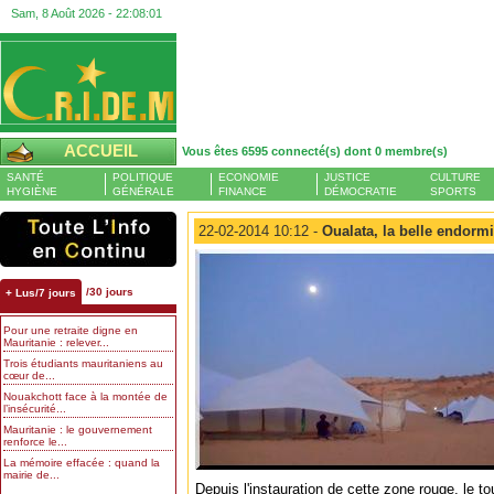
Sam, 8 Août 2026 -
22:08:02
ACCUEIL
Vous êtes 6595 connecté(s) dont 0 membre(s)
SANTÉ
POLITIQUE
ECONOMIE
JUSTICE
CULTURE
HYGIÈNE
GÉNÉRALE
FINANCE
DÉMOCRATIE
SPORTS
22-02-2014 10:12 -
Oualata, la belle endormi
/30 jours
+ Lus/7 jours
Pour une retraite digne en
Mauritanie : relever...
Trois étudiants mauritaniens au
cœur de...
Nouakchott face à la montée de
l’insécurité...
Mauritanie : le gouvernement
renforce le...
La mémoire effacée : quand la
mairie de...
Depuis l'instauration de cette zone rouge, le 