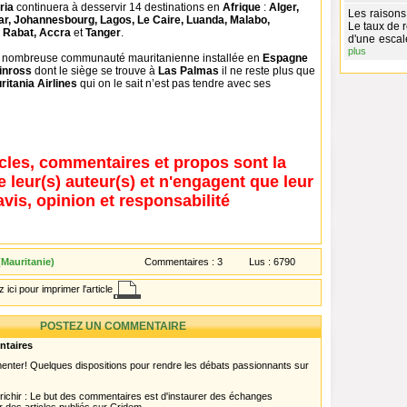
eria
continuera à desservir 14 destinations en
Afrique
:
Alger,
Les raisons 
r, Johannesbourg, Lagos, Le Caire, Luanda, Malabo,
Le taux de r
 Rabat, Accra
et
Tanger
.
d'une escal
plus
la nombreuse communauté mauritanienne installée en
Espagne
inross
dont le siège se trouve à
Las Palmas
il ne reste plus que
ritania Airlines
qui on le sait n’est pas tendre avec ses
icles, commentaires et propos sont la
e leur(s) auteur(s) et n'engagent que leur
avis, opinion et responsabilité
Mauritanie)
Commentaires :
3
Lus :
6790
 ici pour imprimer l'article
POSTEZ UN COMMENTAIRE
ntaires
menter! Quelques dispositions pour rendre les débats passionnants sur
chir : Le but des commentaires est d'instaurer des échanges