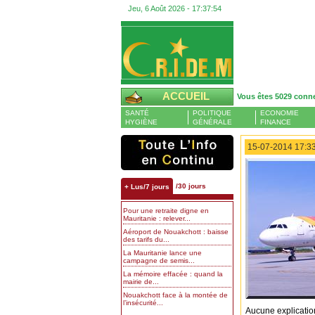
Jeu, 6 Août 2026 -
17:37:55
ACCUEIL
Vous êtes 5029 conn
SANTÉ
POLITIQUE
ECONOMIE
HYGIÈNE
GÉNÉRALE
FINANCE
15-07-2014 17:33
/30 jours
+ Lus/7 jours
Pour une retraite digne en
Mauritanie : relever...
Aéroport de Nouakchott : baisse
des tarifs du...
La Mauritanie lance une
campagne de semis...
La mémoire effacée : quand la
mairie de...
Nouakchott face à la montée de
l’insécurité...
Aucune explication