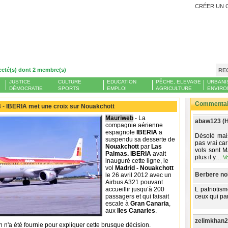
CRÉER UN 
ecté(s) dont 2 membre(s)
RE
JUSTICE
CULTURE
EDUCATION
PÊCHE, ELEVAGE
URBANI
DÉMOCRATIE
SPORTS
EMPLOI
AGRICULTURE
ENVIRO
Commentair
 -
IBERIA met une croix sur Nouakchott
Mauriweb
- La
abaw123 (H
compagnie aérienne
espagnole
IBERIA
a
Désolé mai
suspendu sa desserte de
pas vrai car
Nouakchott
par
Las
vols sont 
Palmas. IBERIA
avait
plus il y
…
Vo
inauguré cette ligne, le
vol
Madrid - Nouakchott
Berbere noi
le 26 avril 2012 avec un
Airbus A321 pouvant
accueillir jusqu’à 200
L patriotism
passagers et qui faisait
ceux qui part
escale à
Gran Canaria
,
aux
Iles Canaries
.
zelimkhan2
 n'a été fournie pour expliquer cette brusque décision.