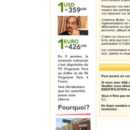
enrichissants à parti
Respectez vos interl
respect des partici
vos réponses sur de
Contenus illicites :
réglementations en v
diffamatoires ou inju
personne, utilisant d
Cridem se réserve le
la loi, ainsi que to
participation à Cride
Les commentaires et 
avis, opinion et resp
Pour poster un com
Si vous avez déjà
Veuillez vous ident
IDENTIFICATION o
Vous n'êtes pas m
ICI
.
En étant membre 
restriction .