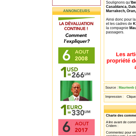
Soulignons qu’
Ib
Casablanca, Daka
ANNONCEURS
Marrakech, Oran,
Ainsi donc pour 
et les cadres de
K
la compagnie
Mau
passagers.
Les art
propriété d
Source :
Mauriweb (
Impression :
Cliquez
Charte des comme
A lire avant de com
Cridem :
Commentez pour enri