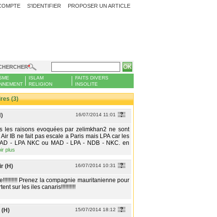
COMPTE
S'IDENTIFIER
PROPOSER UN ARTICLE
CHERCHER
SME
ISLAM
FAITS DIVERS
NNEMENT
RELIGION
INSOLITE
es (3)
)
16/07/2014 11:01
s les raisons evoquées par zelimkhan2 ne sont
 Air IB ne fait pas escale a Paris mais LPA car les
MAD - LPA NKC ou MAD - LPA - NDB - NKC. en
ir plus
r (H)
16/07/2014 10:31
e!!!!!!!!!! Prenez la compagnie mauritanienne pour
ent sur les iles canaris!!!!!!!!!!
 (H)
15/07/2014 18:12