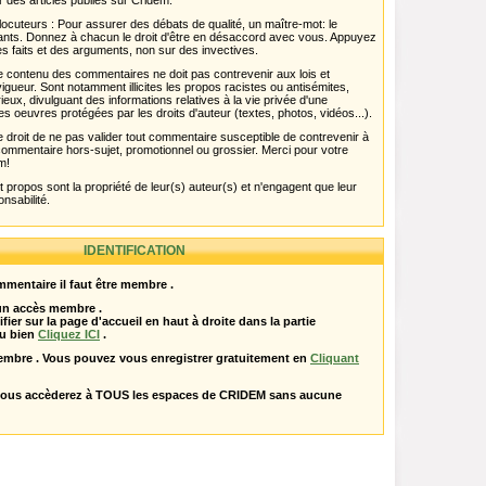
r des articles publiés sur Cridem.
ocuteurs : Pour assurer des débats de qualité, un maître-mot: le
pants. Donnez à chacun le droit d'être en désaccord avec vous. Appuyez
s faits et des arguments, non sur des invectives.
 Le contenu des commentaires ne doit pas contrevenir aux lois et
igueur. Sont notamment illicites les propos racistes ou antisémites,
rieux, divulguant des informations relatives à la vie privée d'une
es oeuvres protégées par les droits d'auteur (textes, photos, vidéos...).
 droit de ne pas valider tout commentaire susceptible de contrevenir à
ut commentaire hors-sujet, promotionnel ou grossier. Merci pour votre
m!
propos sont la propriété de leur(s) auteur(s) et n'engagent que leur
onsabilité.
IDENTIFICATION
mentaire il faut être membre .
 un accès membre .
ifier sur la page d'accueil en haut à droite dans la partie
u bien
Cliquez ICI
.
embre . Vous pouvez vous enregistrer gratuitement en
Cliquant
vous accèderez à TOUS les espaces de CRIDEM sans aucune