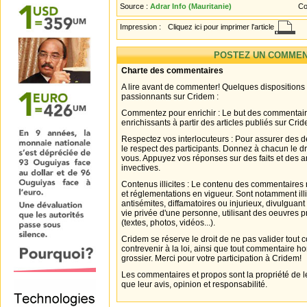
Source :
Adrar Info (Mauritanie)
Co
Impression :
Cliquez ici pour imprimer l'article
POSTEZ UN COMMEN
Charte des commentaires
A lire avant de commenter! Quelques dispositions
passionnants sur Cridem :
Commentez pour enrichir : Le but des commentair
enrichissants à partir des articles publiés sur Cri
Respectez vos interlocuteurs : Pour assurer des d
le respect des participants. Donnez à chacun le d
vous. Appuyez vos réponses sur des faits et des 
invectives.
Contenus illicites : Le contenu des commentaires n
et réglementations en vigueur. Sont notamment illi
antisémites, diffamatoires ou injurieux, divulguant
vie privée d'une personne, utilisant des oeuvres p
(textes, photos, vidéos...).
Cridem se réserve le droit de ne pas valider tout
contrevenir à la loi, ainsi que tout commentaire h
grossier. Merci pour votre participation à Cridem!
Les commentaires et propos sont la propriété de l
que leur avis, opinion et responsabilité.