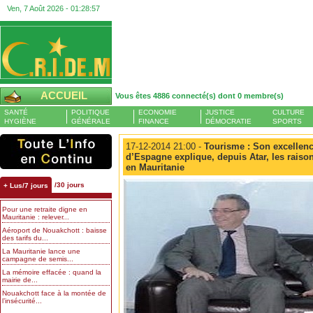
Ven, 7 Août 2026 -
01:28:58
ACCUEIL
Vous êtes 4886 connecté(s) dont 0 membre(s)
SANTÉ
POLITIQUE
ECONOMIE
JUSTICE
CULTURE
HYGIÈNE
GÉNÉRALE
FINANCE
DÉMOCRATIE
SPORTS
17-12-2014 21:00 -
Tourisme : Son excellen
d’Espagne explique, depuis Atar, les raiso
en Mauritanie
/30 jours
+ Lus/7 jours
Pour une retraite digne en
Mauritanie : relever...
Aéroport de Nouakchott : baisse
des tarifs du...
La Mauritanie lance une
campagne de semis...
La mémoire effacée : quand la
mairie de...
Nouakchott face à la montée de
l’insécurité...