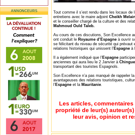
ANNONCEURS
Tout comme il s’est rendu dans les locaux de
entretiens avec le maire adjoint
Cheikh Melain
et le conseiller chargé de la culture et des rel
Mahmoud Ould Taleb.
Au cours de ces discutions, Son Excellence aur
ont conduit le
Royaume d’Espagne
à ouvrir 
se félicitant du niveau de sécurité qui prévaut
relations historiques qui unissent l’
Espagne
à 
Il a également indiqué que l’
Espagne
participer
anciennes qui aura lieu le 2 Janvier à
Chingue
transportant des touristes Espagnols.
Son Excellence n’a pas manqué de rappeler la 
avantageuses des relations touristiques, cultu
l’
Espagne
et la
Mauritanie
.
Les articles, commentaires 
propriété de leur(s) auteur(s
leur avis, opinion et r