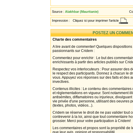
Source :
Alakhbar (Mauritanie)
Co
Impression :
Cliquez ici pour imprimer l'article
POSTEZ UN COMMEN
Charte des commentaires
A lire avant de commenter! Quelques dispositions
passionnants sur Cridem :
Commentez pour enrichir : Le but des commentair
enrichissants à partir des articles publiés sur Cri
Respectez vos interlocuteurs : Pour assurer des d
le respect des participants. Donnez à chacun le d
vous. Appuyez vos réponses sur des faits et des 
invectives.
Contenus illicites : Le contenu des commentaires n
et réglementations en vigueur. Sont notamment illi
antisémites, diffamatoires ou injurieux, divulguant
vie privée d'une personne, utilisant des oeuvres p
(textes, photos, vidéos...).
Cridem se réserve le droit de ne pas valider tout
contrevenir à la loi, ainsi que tout commentaire h
grossier. Merci pour votre participation à Cridem!
Les commentaires et propos sont la propriété de l
que leur avis, opinion et responsabilité.