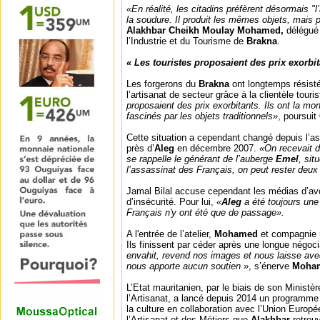
«En réalité, les citadins préfèrent désormais "
la soudure. Il produit les mêmes objets, mais 
Alakhbar Cheikh Moulay Mohamed,
délégué
l’Industrie et du Tourisme de
Brakna
.
« Les touristes proposaient des prix exorbit
Les forgerons du
Brakna
ont longtemps résist
l’artisanat de secteur grâce à la clientèle touri
proposaient des prix exorbitants. Ils ont la mon
fascinés par les objets traditionnels»
, poursuit
Cette situation a cependant changé depuis l’a
près d’
Aleg
en décembre 2007.
«On recevait d
se rappelle le générant de l’auberge
Emel
, sit
l’assassinat des Français, on peut rester deux
Jamal Bilal accuse cependant les médias d’avoi
d’insécurité. Pour lui,
«
Aleg
a été toujours une
Français n'y ont été que de passage».
A l'entrée de l’atelier,
Mohamed
et compagnie r
Ils finissent par céder après une longue négoc
envahit, revend nos images et nous laisse ave
nous apporte aucun soutien »
, s’énerve
Moha
L’Etat mauritanien, par le biais de son Ministèr
l’Artisanat, a lancé depuis 2014 un programme d
la culture en collaboration avec l’Union Europé
l’Artisanat et des Métiers que
Alakhbar
retrou