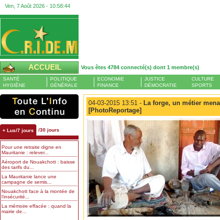
Ven, 7 Août 2026 -
10:58:45
ACCUEIL
Vous êtes 4784 connecté(s) dont 1 membre(s)
SANTÉ
POLITIQUE
ECONOMIE
JUSTICE
CULTURE
HYGIÈNE
GÉNÉRALE
FINANCE
DÉMOCRATIE
SPORTS
04-03-2015 13:51 -
La forge, un métier mena
[PhotoReportage]
/30 jours
+ Lus/7 jours
Pour une retraite digne en
Mauritanie : relever...
Aéroport de Nouakchott : baisse
des tarifs du...
La Mauritanie lance une
campagne de semis...
Nouakchott face à la montée de
l’insécurité...
La mémoire effacée : quand la
mairie de...