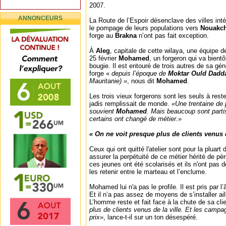
2007.
ANNONCEURS
La Route de l’Espoir désenclave des villes intér
le pompage de leurs populations vers
Nouakch
forge au
Brakna
n’ont pas fait exception.
À
Aleg
, capitale de cette wilaya, une équipe 
25 février
Mohamed
, un forgeron qui va bient
bougie. Il est entouré de trois autres de sa gén
forge «
depuis l’époque de
Moktar Ould Dadd
Mauritanie) »
, nous dit
Mohamed
.
Les trois vieux forgerons sont les seuls à reste
jadis remplissait de monde.
«Une trentaine de p
souvient
Mohamed
. Mais beaucoup sont partis
certains ont changé de métier.»
« On ne voit presque plus de clients venus d
Ceux qui ont quitté l'atelier sont pour la pluart
assurer la perpétuité de ce métier hérité de pèr
ces jeunes ont été scolarisés et ils n'ont pas d
les retenir entre le marteau et l’enclume.
Mohamed lui n'a pas le profile. Il est pris par l’
Et il n’a pas assez de moyens de s’installer ail
L’homme reste et fait face à la chute de sa cli
plus de clients venus de la ville. Et les camp
prix»
, lance-t-il sur un ton désespéré.