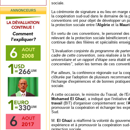
sociale.
ANNONCEURS
La cérémonie de signature a eu lieu en marge 
la coopération sud-sud dans le domaine de la p
conventions ont pour objet de développer un p
la protection sociale entre l'
Algérie
et la
Mauri
En vertu de ces conventions, le personnel de
relevant de la protection sociale bénéficieront 
continue dans des filières et spécialités enseig
"L'évaluation conjointe du programme de parte
cadre de cette convention, sera réalisée à la 
universitaire et un rapport d’étape sera établi e
concernées"
, selon les termes de ces convent
Par ailleurs, la conférence régionale sur la co
clôturée par l'adoption de plusieurs recomman
l'échange d'expériences et de bonnes pratiques
sociale.
A cette occasion, le ministre du Travail, de l'E
Mohamed El Ghazi
, a indiqué que l'initiative
d
travail
(BIT) d'organiser conjointement avec l'
A
promouvoir la coopération et échanger les exp
Sud.
M.
El Ghazi
a réaffirmé la volonté du gouvern
expérience et à promouvoir la coopération sud
protection sociale.