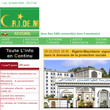
Lun, 10 Août 2026 -
20:27:45
ACCUEIL
Vous êtes 5306 connecté(s) dont 0 membre(s)
SANTÉ
POLITIQUE
ECONOMIE
JUSTICE
CULTURE
HYGIÈNE
GÉNÉRALE
FINANCE
DÉMOCRATIE
SPORTS
28-10-2015 18:45 -
Algérie-Mauritanie: sign
dans le domaine de la protection sociale
/30 jours
+ Lus/7 jours
Trois étudiants mauritaniens au
cœur de...
Mauritanie : le gouvernement
renforce le...
La mémoire effacée : quand la
mairie de...
Conseil des ministres :
présentation d’une...
Le ministre de l’Intérieur adresse
un...