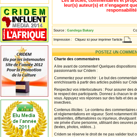
Les articles, commentaires et propo
leur(s) auteur(s) et n'engagent que
responsabilité
Source :
Gandega Bakary
Co
Impression :
Cliquez ici pour imprimer l'article
POSTEZ UN COMMEN
Charte des commentaires
A lire avant de commenter! Quelques dispositions
passionnants sur Cridem :
Commentez pour enrichir : Le but des commentair
enrichissants à partir des articles publiés sur Cri
Respectez vos interlocuteurs : Pour assurer des d
le respect des participants. Donnez à chacun le d
vous. Appuyez vos réponses sur des faits et des 
invectives.
Contenus illicites : Le contenu des commentaires n
et réglementations en vigueur. Sont notamment illi
antisémites, diffamatoires ou injurieux, divulguant
vie privée d'une personne, utilisant des oeuvres p
(textes, photos, vidéos...).
Cridem se réserve le droit de ne pas valider tout