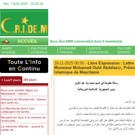
Ven, 7 Août 2026 -
18:20:29
ACCUEIL
Vous êtes 6905 connecté(s) dont 0 membre(s)
SANTÉ
POLITIQUE
ECONOMIE
JUSTICE
CULTURE
HYGIÈNE
GÉNÉRALE
FINANCE
DÉMOCRATIE
SPORTS
18-11-2015 00:00 -
Libre Expression : Lettre
Monsieur Mohamed Ould Abdelaziz, Présid
Islamique de Mauritanie
/30 jours
+ Lus/7 jours
Pour une retraite digne en
Mauritanie : relever...
Aéroport de Nouakchott : baisse
des tarifs du...
La Mauritanie lance une
campagne de semis...
Nouakchott face à la montée de
l’insécurité...
La mémoire effacée : quand la
mairie de...