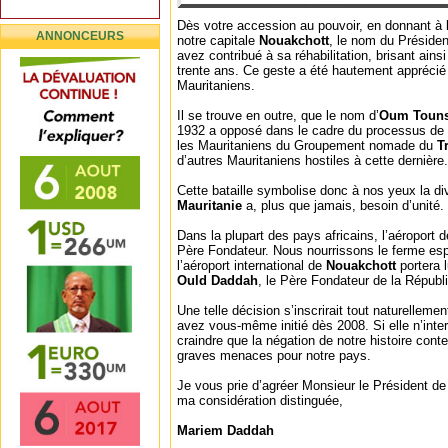
Dès votre accession au pouvoir, en donnant à 
ANNONCEURS
notre capitale
Nouakchott
, le nom du Préside
avez contribué à sa réhabilitation, brisant ains
trente ans. Ce geste a été hautement apprécié
Mauritaniens.
Il se trouve en outre, que le nom d’
Oum Touns
1932 a opposé dans le cadre du processus de p
les Mauritaniens du Groupement nomade du
T
d’autres Mauritaniens hostiles à cette dernière.
Cette bataille symbolise donc à nos yeux la divi
Mauritanie
a, plus que jamais, besoin d’unité.
Dans la plupart des pays africains, l’aéroport d
Père Fondateur. Nous nourrissons le ferme esp
l’aéroport international de
Nouakchott
portera 
Ould Daddah
, le Père Fondateur de la Répub
Une telle décision s’inscrirait tout naturellem
avez vous-même initié dès 2008. Si elle n’inte
craindre que la négation de notre histoire con
graves menaces pour notre pays.
Je vous prie d’agréer Monsieur le Président de
ma considération distinguée,
Mariem Daddah