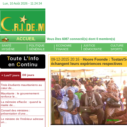
Lun, 10 Août 2026 -
11:24:35
ACCUEIL
Vous êtes 6087 connecté(s) dont 0 membre(s)
SANTÉ
POLITIQUE
ECONOMIE
JUSTICE
CULTURE
HYGIÈNE
GÉNÉRALE
FINANCE
DÉMOCRATIE
SPORTS
09-12-2015 20:16 -
Hoore Foonde : Tostan/Sé
échangent leurs expériences respectives
/30 jours
+ Lus/7 jours
Trois étudiants mauritaniens au
cœur de...
Mauritanie : le gouvernement
renforce le...
La mémoire effacée : quand la
mairie de...
Conseil des ministres :
présentation d’une...
Le ministre de l’Intérieur adresse
un...