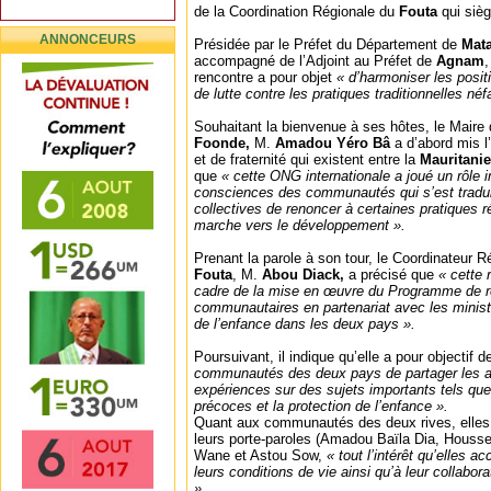
de la Coordination Régionale du
Fouta
qui siè
ANNONCEURS
Présidée par le Préfet du Département de
Mat
accompagné de l’Adjoint au Préfet de
Agnam
rencontre a pour objet
« d’harmoniser les posit
de lutte contre les pratiques traditionnelles néf
Souhaitant la bienvenue à ses hôtes, le Mair
Foonde,
M.
Amadou Yéro Bâ
a d’abord mis l
et de fraternité qui existent entre la
Mauritani
que
« cette ONG internationale a joué un rôle 
consciences des communautés qui s’est tradui
collectives de renoncer à certaines pratiques r
marche vers le développement ».
Prenant la parole à son tour, le Coordinateur 
Fouta
, M.
Abou Diack,
a précisé que
« cette 
cadre de la mise en œuvre du Programme de r
communautaires en partenariat avec les ministè
de l’enfance dans les deux pays ».
Poursuivant, il indique qu’elle a pour objectif 
communautés des deux pays de partager les ac
expériences sur des sujets importants tels que
précoces et la protection de l’enfance ».
Quant aux communautés des deux rives, elles 
leurs porte-paroles (Amadou Baïla Dia, Houss
Wane et Astou Sow,
« tout l’intérêt qu’elles a
leurs conditions de vie ainsi qu’à leur collabo
».