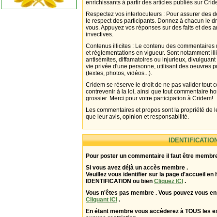
enrichissants à partir des articles publiés sur Cri
Respectez vos interlocuteurs : Pour assurer des d
le respect des participants. Donnez à chacun le d
vous. Appuyez vos réponses sur des faits et des 
invectives.
Contenus illicites : Le contenu des commentaires n
et réglementations en vigueur. Sont notamment illi
antisémites, diffamatoires ou injurieux, divulguant
vie privée d'une personne, utilisant des oeuvres p
(textes, photos, vidéos...).
Cridem se réserve le droit de ne pas valider tout
contrevenir à la loi, ainsi que tout commentaire h
grossier. Merci pour votre participation à Cridem!
Les commentaires et propos sont la propriété de l
que leur avis, opinion et responsabilité.
IDENTIFICATIO
Pour poster un commentaire il faut être membre
Si vous avez déjà un accès membre .
Veuillez vous identifier sur la page d'accueil en 
IDENTIFICATION ou bien
Cliquez ICI
.
Vous n'êtes pas membre . Vous pouvez vous enr
Cliquant ICI
.
En étant membre vous accèderez à TOUS les 