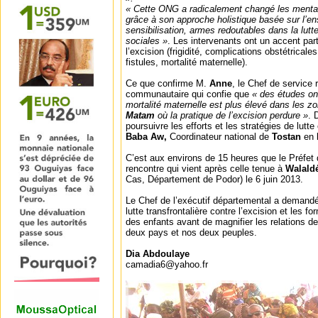
« Cette ONG a radicalement changé les mental
grâce à son approche holistique basée sur l’en
sensibilisation, armes redoutables dans la lutte
sociales »
. Les intervenants ont un accent part
l’excision (frigidité, complications obstétrical
fistules, mortalité maternelle).
Ce que confirme M.
Anne
, le Chef de service
communautaire qui confie que
« des études on
mortalité maternelle est plus élevé dans les
Matam
où la pratique de l’excision perdure »
. 
poursuivre les efforts et les stratégies de lut
Baba Aw,
Coordinateur national de
Tostan
en
C’est aux environs de 15 heures que le Préfet
rencontre qui vient après celle tenue à
Walald
Cas, Département de Podor) le 6 juin 2013.
Le Chef de l’exécutif départemental a demandé 
lutte transfrontalière contre l’excision et les f
des enfants avant de magnifier les relations de
deux pays et nos deux peuples.
Dia Abdoulaye
camadia6@yahoo.fr