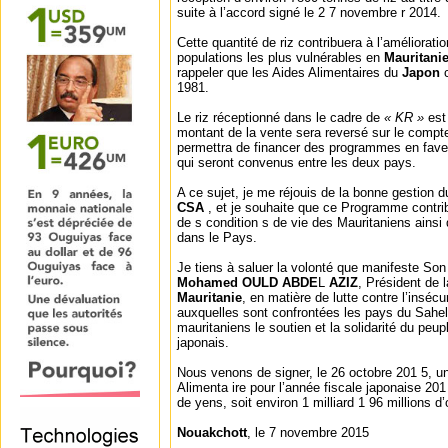
suite à l’accord signé le 2 7 novembre r 2014.
Cette quantité de riz contribuera à l’améliorati
populations les plus vulnérables en
Mauritani
rappeler que les Aides Alimentaires du
Japon
c
1981.
Le riz réceptionné dans le cadre de
« KR »
est 
montant de la vente sera reversé sur le compte
permettra de financer des programmes en faveu
qui seront convenus entre les deux pays.
A ce sujet, je me réjouis de la bonne gestion d
CSA
, et je souhaite que ce Programme contri
de s condition s de vie des Mauritaniens ainsi 
dans le Pays.
Je tiens à saluer la volonté que manifeste So
Mohamed OULD ABDE
L
AZIZ
, Président de 
Mauritanie
, en matière de lutte contre l’insécu
auxquelles sont confrontées les pays du Sahel
mauritaniens le soutien et la solidarité du pe
japonais.
Nous venons de signer, le 26 octobre 201 5, un
Alimenta ire pour l’année fiscale japonaise 201 
de yens, soit environ 1 milliard 1 96 millions d
Nouakchott
, le 7 novembre 2015