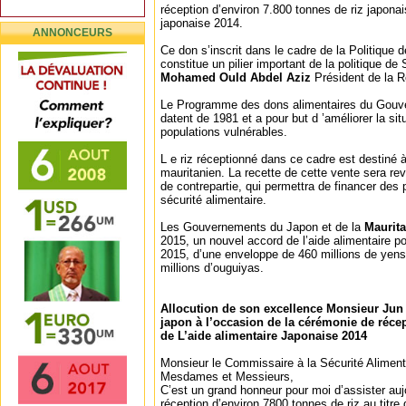
réception d’environ 7.800 tonnes de riz japonais
japonaise 2014.
ANNONCEURS
Ce don s’inscrit dans le cadre de la Politique d
constitue un pilier important de la politique d
Mohamed Ould Abdel Aziz
Président de la R
Le Programme des dons alimentaires du Gou
datent de 1981 et a pour but d ’améliorer la sit
populations vulnérables.
L e riz réceptionné dans ce cadre est destiné 
mauritanien. La recette de cette vente sera re
de contrepartie, qui permettra de financer des
sécurité alimentaire.
Les Gouvernements du Japon et de la
Maurita
2015, un nouvel accord de l’aide alimentaire po
2015, d’une enveloppe de 460 millions de yens,
millions d’ouguiyas.
Allocution de son excellence Monsieur Ju
japon à l’occasion de la cérémonie de réce
de L’aide alimentaire Japonaise 2014
Monsieur le Commissaire à la Sécurité Aliment
Mesdames et Messieurs,
C’est un grand honneur pour moi d’assister auj
réception d’environ 7800 tonnes de riz au titre 