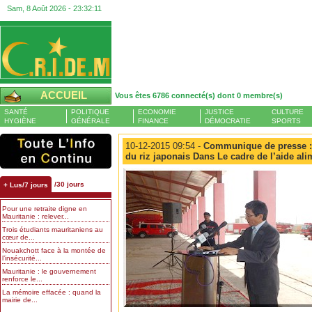
Sam, 8 Août 2026 -
23:32:12
ACCUEIL
Vous êtes 6786 connecté(s) dont 0 membre(s)
SANTÉ
POLITIQUE
ECONOMIE
JUSTICE
CULTURE
HYGIÈNE
GÉNÉRALE
FINANCE
DÉMOCRATIE
SPORTS
10-12-2015 09:54 -
Communique de presse : 
du riz japonais Dans Le cadre de l’aide ali
/30 jours
+ Lus/7 jours
Pour une retraite digne en
Mauritanie : relever...
Trois étudiants mauritaniens au
cœur de...
Nouakchott face à la montée de
l’insécurité...
Mauritanie : le gouvernement
renforce le...
La mémoire effacée : quand la
mairie de...