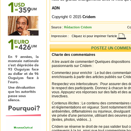
ADN
Copyright © 2015
Cridem
Source :
Rédaction Cridem
Co
Impression :
Cliquez ici pour imprimer l'article
POSTEZ UN COMMEN
Charte des commentaires
A lire avant de commenter! Quelques dispositions
passionnants sur Cridem :
Commentez pour enrichir : Le but des commentair
enrichissants à partir des articles publiés sur Cri
Respectez vos interlocuteurs : Pour assurer des d
le respect des participants. Donnez à chacun le d
vous. Appuyez vos réponses sur des faits et des 
invectives.
Contenus illicites : Le contenu des commentaires n
et réglementations en vigueur. Sont notamment illi
antisémites, diffamatoires ou injurieux, divulguant
vie privée d'une personne, utilisant des oeuvres p
(textes, photos, vidéos...).
Cridem se réserve le droit de ne pas valider tout
contrevenir à la loi, ainsi que tout commentaire h