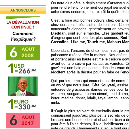
On note d’un côté le déploiement d’arsenaux 
pour rendre l’environnement conjugal sensuel 
ANNONCEURS
célibataires endurcis, c’est plutôt la quête d’un
C’est la foire aux bonnes odeurs chez certain
chez certaines spécialistes de l’encens. Co
nouveautés d’encens, généralement en prove
Djeddah
, sont sur le marché. Elles gardent le
d’origine que sont pour les plus connues,
Red 
Gassaline, Like me, Touch me, Mabsus Mam
Cependant, l’encens de chez nous n’est pas dé
puissance à réchauffer la maison. Nos chères
et portent ainsi en haute estime le célèbre gow
avant de faire suivre par les autres variétés. 
gowè est une baie qui pousse dans les eaux d
récoltent après la décrue pour en faire de l’enc
Qui, par les temps qui courent sont de noms f
en wolof que nous livre,
Céta Kouyaté,
assise 
entourée de gracieuses dames venues pour la 
watiema, songama, kouma nièmé, teud diotna,
kèrou médina, tiopet, lalalè, fayal lampbi, sa
rimbi.
Il s’agit le plus souvent de cocktails dont la p
connaissent jusqu’aux plus petits secrets de
laissent une bonne odeur et chauffent bien à do
pour être à l’aise dehors, il y a l’habillement 
note de grands changements avec le froid qui sé