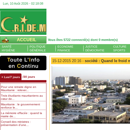
Lun, 10 Août 2026 -
02:18:08
ACCUEIL
Vous êtes 5722 connecté(s) dont 0 membre(s)
SANTÉ
POLITIQUE
ECONOMIE
JUSTICE
CULTURE
HYGIÈNE
GÉNÉRALE
FINANCE
DÉMOCRATIE
SPORTS
15-12-2015 20:16 -
société : Quand le froid 
/30 jours
+ Lus/7 jours
Pour une retraite digne en
Mauritanie : relever...
Trois étudiants mauritaniens au
cœur de...
Mauritanie : le gouvernement
renforce le...
La mémoire effacée : quand la
mairie de...
Conseil des ministres :
présentation d’une...