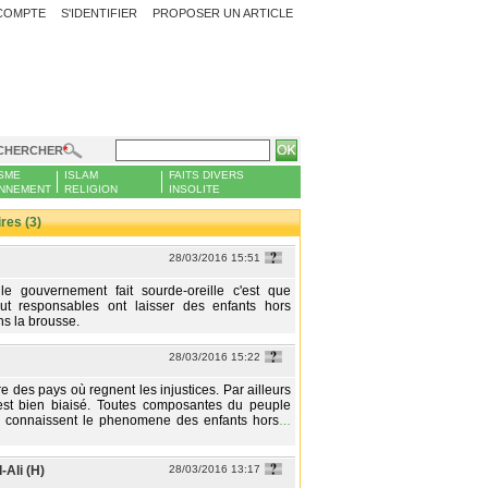
COMPTE
S'IDENTIFIER
PROPOSER UN ARTICLE
CHERCHER
SME
ISLAM
FAITS DIVERS
NNEMENT
RELIGION
INSOLITE
es (3)
28/03/2016 15:51
 le gouvernement fait sourde-oreille c'est que
aut responsables ont laisser des enfants hors
s la brousse.
28/03/2016 15:22
re des pays où regnent les injustices. Par ailleurs
 est bien biaisé. Toutes composantes du peuple
n connaissent le phenomene des enfants hors
…
Ali (H)
28/03/2016 13:17