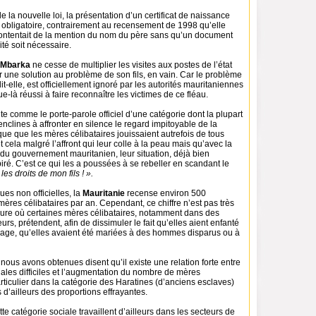
de la nouvelle loi, la présentation d’un certificat de naissance
t obligatoire, contrairement au recensement de 1998 qu’elle
contentait de la mention du nom du père sans qu’un document
ité soit nécessaire.
Mbarka
ne cesse de multiplier les visites aux postes de l’état
ver une solution au problème de son fils, en vain. Car le problème
it-elle, est officiellement ignoré par les autorités mauritaniennes
e-là réussi à faire reconnaître les victimes de ce fléau.
te comme le porte-parole officiel d’une catégorie dont la plupart
enclines à affronter en silence le regard impitoyable de la
ique que les mères célibataires jouissaient autrefois de tous
 et cela malgré l’affront qui leur colle à la peau mais qu’avec la
du gouvernement mauritanien, leur situation, déjà bien
ré. C’est ce qui les a poussées à se rebeller en scandant le
les droits de mon fils ! ».
ues non officielles, la
Mauritanie
recense environ 500
res célibataires par an. Cependant, ce chiffre n’est pas très
sure où certaines mères célibataires, notamment dans des
urs, prétendent, afin de dissimuler le fait qu’elles aient enfanté
age, qu’elles avaient été mariées à des hommes disparus ou à
us avons obtenues disent qu’il existe une relation forte entre
iales difficiles et l’augmentation du nombre de mères
articulier dans la catégorie des Haratines (d’anciens esclaves)
 d’ailleurs des proportions effrayantes.
e catégorie sociale travaillent d’ailleurs dans les secteurs de