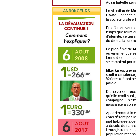
Aussi fait-elle par
ANNONCEURS
La situation de
Ma
Haw
qui ont décidé
la société civile à
En effet, en vertu 
temps que leurs enf
d’identité, ce qui 
du droit à la fonct
Le problème de
M
ouvertement de se
forme d’équité no
se comptent par mil
Mbarka
est une m
souffrir en silenc
Voises »,
étant pe
parole.
D’une voix enrouée
qu’elle avait subi
campagne. En effet
naissance à son e
Appartenant à la c
considèrent pas l
mal habituée à cet
a décidé de passer
l’enregistrement b
population recens