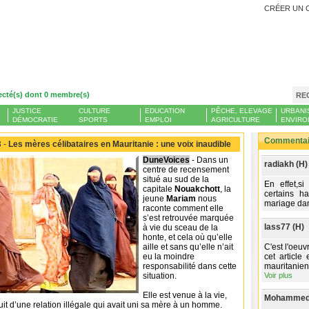
CRÉER UN 
ecté(s) dont 0 membre(s)
RE
JUSTICE
CULTURE
EDUCATION
PÊCHE, ELEVAGE
URBANI
DÉMOCRATIE
SPORTS
EMPLOI
AGRICULTURE
ENVIRO
Commentair
 -
Les mères célibataires en Mauritanie : une voix inaudible
DuneVoices
- Dans un
radiakh (H)
centre de recensement
situé au sud de la
En effet,si
capitale
Nouakchott
, la
certains h
jeune
Mariam
nous
mariage dan
raconte comment elle
s’est retrouvée marquée
lass77 (H)
à vie du sceau de la
honte, et cela où qu’elle
aille et sans qu’elle n’ait
C'est l'oeuv
eu la moindre
cet article
responsabilité dans cette
mauritanie
situation.
Voir plus
Elle est venue à la vie,
Mohammed-
ruit d’une relation illégale qui avait uni sa mère à un homme.