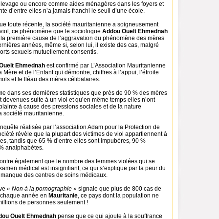
 l’élevage ou encore comme aides ménagères dans les foyers et
te d’entre elles n’a jamais franchi le seuil d’une école.
e toute récente, la société mauritanienne a soigneusement
u viol, ce phénomène que le sociologue
Addou Ouelt Ehmednah
la première cause de l’aggravation du phénomène des mères
ernières années, même si, selon lui, il existe des cas, malgré
ports sexuels mutuellement consentis.
Ouelt Ehmednah
est confirmé par L’Association Mauritanienne
 Mère et de l’Enfant qui démontre, chiffres à l’appui, l’étroite
viols et le fléau des mères célibataires.
irme dans ses dernières statistiques que près de 90 % des mères
nt devenues suite à un viol et qu’en même temps elles n’ont
plainte à cause des pressions sociales et de la nature
a société mauritanienne.
enquête réalisée par l’association Adam pour la Protection de
Société révèle que la plupart des victimes de viol appartiennent à
res, tandis que 65 % d’entre elles sont impubères, 90 %
3 % analphabètes.
ntre également que le nombre des femmes violées qui se
amen médical est insignifiant, ce qui s’explique par la peur du
e manque des centres de soins médicaux.
ive
« Non à la pornographie »
signale que plus de 800 cas de
t chaque année en
Mauritanie
, ce pays dont la population ne
millions de personnes seulement !
dou Ouelt Ehmednah
pense que ce qui ajoute à la souffrance