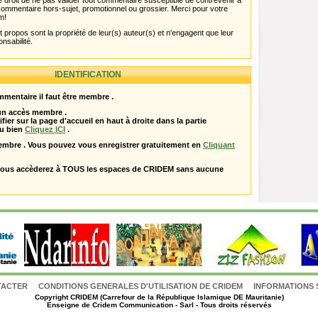
 droit de ne pas valider tout commentaire susceptible de contrevenir à
ut commentaire hors-sujet, promotionnel ou grossier. Merci pour votre
m!
propos sont la propriété de leur(s) auteur(s) et n'engagent que leur
onsabilité.
IDENTIFICATION
mentaire il faut être membre .
 un accès membre .
ifier sur la page d'accueil en haut à droite dans la partie
u bien
Cliquez ICI
.
embre . Vous pouvez vous enregistrer gratuitement en
Cliquant
vous accèderez à TOUS les espaces de CRIDEM sans aucune
TACTER
CONDITIONS GENERALES D'UTILISATION DE CRIDEM
INFORMATIONS 
Copyright
CRIDEM (Carrefour de la République Islamique DE Mauritanie)
Enseigne de Cridem Communication - Sarl - Tous droits réservés