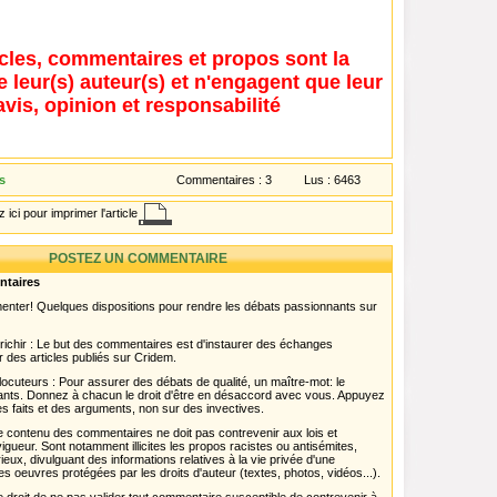
icles, commentaires et propos sont la
e leur(s) auteur(s) et n'engagent que leur
avis, opinion et responsabilité
s
Commentaires :
3
Lus :
6463
 ici pour imprimer l'article
POSTEZ UN COMMENTAIRE
ntaires
menter! Quelques dispositions pour rendre les débats passionnants sur
chir : Le but des commentaires est d'instaurer des échanges
r des articles publiés sur Cridem.
ocuteurs : Pour assurer des débats de qualité, un maître-mot: le
pants. Donnez à chacun le droit d'être en désaccord avec vous. Appuyez
s faits et des arguments, non sur des invectives.
 Le contenu des commentaires ne doit pas contrevenir aux lois et
igueur. Sont notamment illicites les propos racistes ou antisémites,
rieux, divulguant des informations relatives à la vie privée d'une
es oeuvres protégées par les droits d'auteur (textes, photos, vidéos...).