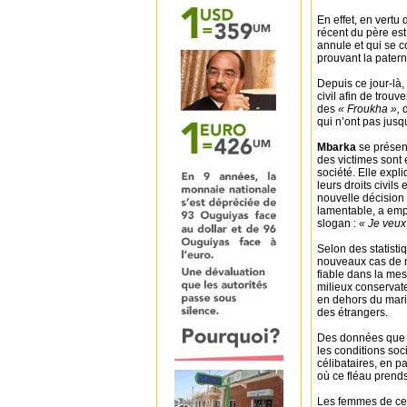
En effet, en vertu 
récent du père es
annule et qui se 
prouvant la patern
Depuis ce jour-là,
civil afin de trou
des
« Froukha »,
d
qui n’ont pas jusqu
Mbarka
se présen
des victimes sont 
société. Elle expl
leurs droits civils
nouvelle décision 
lamentable, a empi
slogan :
« Je veux 
Selon des statistiq
nouveaux cas de mè
fiable dans la me
milieux conservate
en dehors du mari
des étrangers.
Des données que no
les conditions soc
célibataires, en p
où ce fléau prends
Les femmes de cett