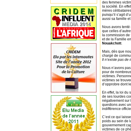
des femmes victime
la société. En eff
mères célibataires
puisqu’il s’agit 
aussi sa famille et
Nous avons tenté 
que celles d’autr
la commission de t
et de la Famille e
Nouakchott
.
Mais, dès que nous
chargé de communi
Il n’existe pas de
Nous n’avons pas 
pour de nombreuse
victimes. Personn
victimes se trouve
d’opprobre dont le
En effet, la loi du
de ses lourdes co
négativement sur le
questions avec un
indifférence officie
C’est ce qui laiss
poids au sein de l
gouvernement capab
victimes de ce p