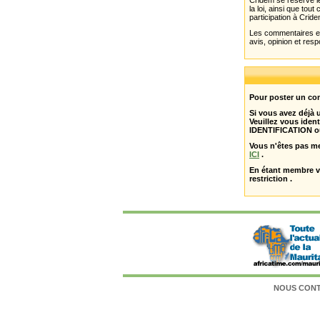
Cridem se réserve le
la loi, ainsi que to
participation à Cride
Les commentaires et 
avis, opinion et resp
Pour poster un com
Si vous avez déjà
Veuillez vous ident
IDENTIFICATION o
Vous n'êtes pas m
ICI
.
En étant membre 
restriction .
NOUS CON