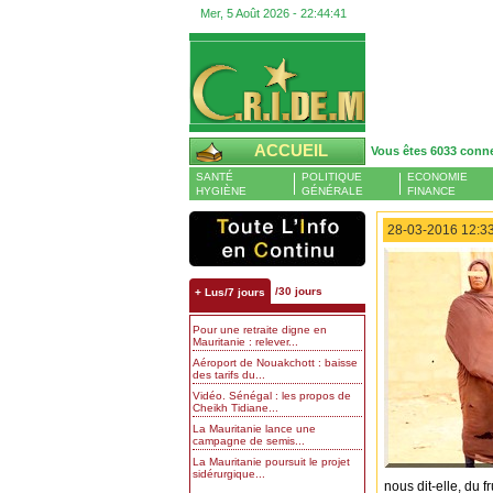
Mer, 5 Août 2026 -
22:44:42
ACCUEIL
Vous êtes 6033 conn
SANTÉ
POLITIQUE
ECONOMIE
HYGIÈNE
GÉNÉRALE
FINANCE
28-03-2016 12:33
/30 jours
+ Lus/7 jours
Pour une retraite digne en
Mauritanie : relever...
Aéroport de Nouakchott : baisse
des tarifs du...
Vidéo. Sénégal : les propos de
Cheikh Tidiane...
La Mauritanie lance une
campagne de semis...
La Mauritanie poursuit le projet
sidérurgique...
nous dit-elle, du f