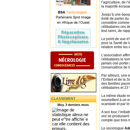
l’agriculture, de
la majorité écrasan
Jusqu’à une époqu
évité de parler d
considère comme 
célibataires ces d
tout rares, de rap
Le point de vue d’
pour la Santé de la
relation entre les 
L’association aff
célibataires le so
jamais osé porter 
conservatrice de l
Par ailleurs, une 
l’Enfant et de la 
des familles pauv
célibataires et 2
La même étude mo
CLASSEMENT
soumettent à un ex
scandale et par l
Moy. 3 derniers mois
A son tour, l’initiat
viol se produisen
compte que trois 
Le sociologue
Ad