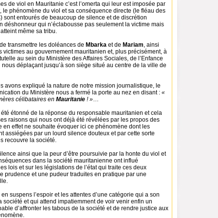
s de viol en Mauritanie c’est l’omerta qui leur est imposée par
et, le phénomène du viol et sa conséquence directe (le fléau des
) sont entourés de beaucoup de silence et de discrétion
d’un déshonneur qui n’éclabousse pas seulement la victime mais
 atteint même sa tribu.
de transmettre les doléances de
Mbarka
et de
Mariam
, ainsi
es victimes au gouvernement mauritanien et, plus précisément, à
utelle au sein du Ministère des Affaires Sociales, de l’Enfance
n nous déplaçant jusqu’à son siège situé au centre de la ville de
 avons expliqué la nature de notre mission journalistique, le
cation du Ministère nous a fermé la porte au nez en disant :
«
 mères célibataires en
Mauritanie
! »
…
été étonné de la réponse du responsable mauritanien et cela
s raisons qui nous ont déjà été révélées par les propos des
e en effet ne souhaite évoquer ici ce phénomène dont les
nt assiégées par un lourd silence douteux et par cette sorte
s recouvre la société.
 silence ainsi que la peur d’être poursuivie par la honte du viol et
nséquences dans la société mauritanienne ont influé
s lois et sur les législations de l’état qui traite ces deux
e prudence et une pudeur traduites en pratique par une
lle.
e en suspens l’espoir et les attentes d’une catégorie qui a son
a société et qui attend impatiemment de voir venir enfin un
le d’affronter les tabous de la société et de rendre justice aux
hénomène.