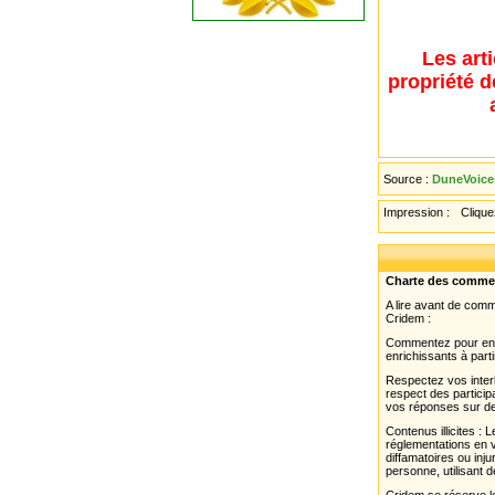
Les art
propriété d
Source :
DuneVoice
Impression :
Cliquez
Charte des comme
A lire avant de com
Cridem :
Commentez pour enri
enrichissants à parti
Respectez vos interl
respect des partici
vos réponses sur de
Contenus illicites :
réglementations en v
diffamatoires ou inju
personne, utilisant d