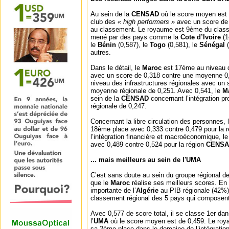
Au sein de la
CENSAD
où le score moyen est 
club des
« high performers »
avec un score de 
au classement. Le royaume est 9ème du class
mené par des pays comme la
Cote d’Ivoire
(1
le
Bénin
(0,587), le
Togo
(0,581), le
Sénégal
autres.
Dans le détail, le
Maroc
est 17ème au niveau d
avec un score de 0,318 contre une moyenne 0
niveau des infrastructures régionales avec un
moyenne régionale de 0,251. Avec 0,541, le
M
sein de la
CENSAD
concernant l’intégration 
régionale de 0,247.
Concernant la libre circulation des personnes, 
18ème place avec 0,333 contre 0,479 pour la 
l’intégration financière et macroéconomique, 
avec 0,489 contre 0,524 pour la région
CENSA
... mais meilleurs au sein de l'UMA
C’est sans doute au sein du groupe régional d
que le
Maroc
réalise ses meilleurs scores. En 
importante de l’
Algérie
au PIB régionale (42%)
classement régional des 5 pays qui composen
Avec 0,577 de score total, il se classe 1er da
l’
UMA
où le score moyen est de 0,459. Le roy
sa 2ème place dans le domaine de l’intégration