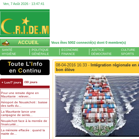
Ven, 7 Août 2026 -
13:47:42
ACCUEIL
Vous êtes 5002 connecté(s) dont 0 membre(s)
SANTÉ
POLITIQUE
ECONOMIE
JUSTICE
CULTURE
HYGIÈNE
GÉNÉRALE
FINANCE
DÉMOCRATIE
SPORTS
08-04-2016 16:33 -
Intégration régionale en 
bon élève
/30 jours
+ Lus/7 jours
Pour une retraite digne en
Mauritanie : relever...
Aéroport de Nouakchott : baisse
des tarifs du...
La Mauritanie lance une
campagne de semis...
Nouakchott face à la montée de
l’insécurité...
La mémoire effacée : quand la
mairie de...