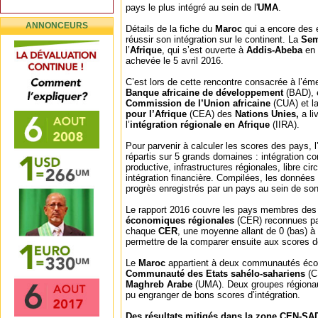
pays le plus intégré au sein de l'
UMA
.
ANNONCEURS
Détails de la fiche du
Maroc
qui a encore des e
réussir son intégration sur le continent. La
Se
l’
Afrique
, qui s’est ouverte à
Addis-Abeba
en
achevée le 5 avril 2016.
C’est lors de cette rencontre consacrée à l’ém
Banque africaine de développement
(BAD), 
Commission de l’Union africaine
(CUA) et l
pour l’Afrique
(CEA) des
Nations Unies,
a li
l’
intégration régionale en Afrique
(IIRA).
Pour parvenir à calculer les scores des pays, l
répartis sur 5 grands domaines : intégration co
productive, infrastructures régionales, libre ci
intégration financière. Compilées, les données
progrès enregistrés par un pays au sein de son
Le rapport 2016 couvre les pays membres des
économiques régionales
(CER) reconnues par
chaque
CER
, une moyenne allant de 0 (bas) à 
permettre de la comparer ensuite aux scores 
Le
Maroc
appartient à deux communautés écon
Communauté des Etats sahélo-sahariens
(C
Maghreb Arabe
(UMA). Deux groupes régiona
pu engranger de bons scores d’intégration.
Des résultats mitigés dans la zone CEN-SAD