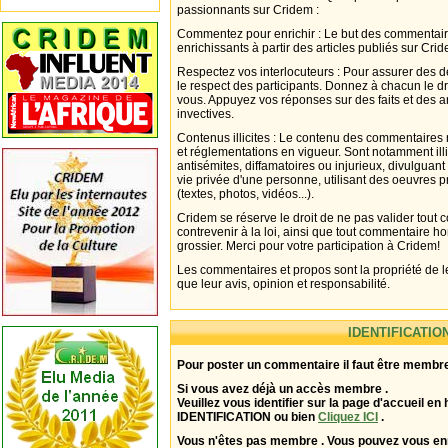
passionnants sur Cridem :
Commentez pour enrichir : Le but des commentair
enrichissants à partir des articles publiés sur Cri
Respectez vos interlocuteurs : Pour assurer des d
le respect des participants. Donnez à chacun le d
vous. Appuyez vos réponses sur des faits et des 
invectives.
Contenus illicites : Le contenu des commentaires n
et réglementations en vigueur. Sont notamment illi
antisémites, diffamatoires ou injurieux, divulguant
vie privée d'une personne, utilisant des oeuvres p
(textes, photos, vidéos...).
Cridem se réserve le droit de ne pas valider tout
contrevenir à la loi, ainsi que tout commentaire h
grossier. Merci pour votre participation à Cridem!
Les commentaires et propos sont la propriété de l
que leur avis, opinion et responsabilité.
IDENTIFICATIO
Pour poster un commentaire il faut être membre
Si vous avez déjà un accès membre .
Veuillez vous identifier sur la page d'accueil en 
IDENTIFICATION ou bien
Cliquez ICI
.
Vous n'êtes pas membre . Vous pouvez vous enr