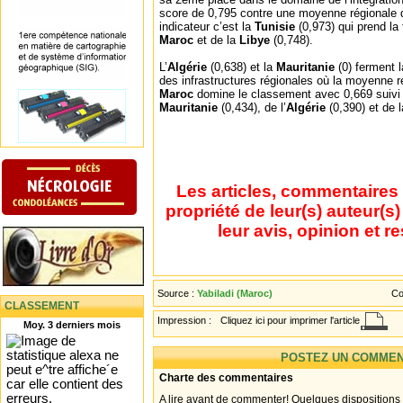
score de 0,795 contre une moyenne régionale 
indicateur c’est la
Tunisie
(0,973) qui prend la
Maroc
et de la
Libye
(0,748).
L’
Algérie
(0,638) et la
Mauritanie
(0) ferment
des infrastructures régionales où la moyenne ré
Maroc
domine le classement avec 0,669 suivi
Mauritanie
(0,434), de l’
Algérie
(0,390) et de 
Les articles, commentaires 
propriété de leur(s) auteur(s
leur avis, opinion et r
Source :
Yabiladi (Maroc)
Co
CLASSEMENT
Impression :
Cliquez ici pour imprimer l'article
Moy. 3 derniers mois
POSTEZ UN COMMEN
Charte des commentaires
A lire avant de commenter! Quelques dispositions