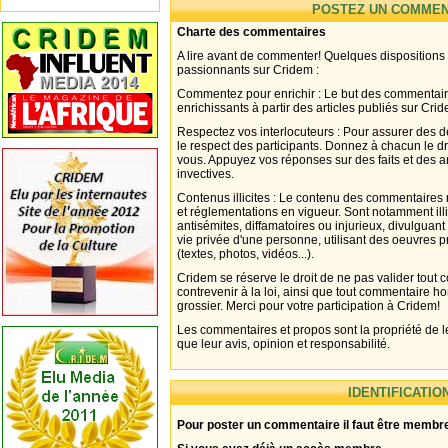
POSTEZ UN COMMEN
Charte des commentaires
A lire avant de commenter! Quelques dispositions
passionnants sur Cridem :
Commentez pour enrichir : Le but des commentair
enrichissants à partir des articles publiés sur Cri
Respectez vos interlocuteurs : Pour assurer des d
le respect des participants. Donnez à chacun le d
vous. Appuyez vos réponses sur des faits et des 
invectives.
Contenus illicites : Le contenu des commentaires n
et réglementations en vigueur. Sont notamment illi
antisémites, diffamatoires ou injurieux, divulguant
vie privée d'une personne, utilisant des oeuvres p
(textes, photos, vidéos...).
Cridem se réserve le droit de ne pas valider tout
contrevenir à la loi, ainsi que tout commentaire h
grossier. Merci pour votre participation à Cridem!
Les commentaires et propos sont la propriété de l
que leur avis, opinion et responsabilité.
IDENTIFICATIO
Pour poster un commentaire il faut être membre