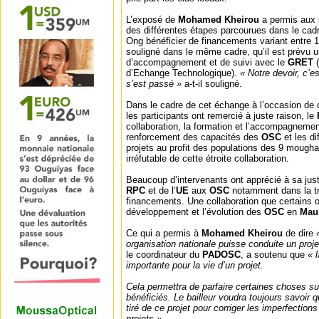
L’exposé de
Mohamed Kheirou
a permis aux 
des différentes étapes parcourues dans le cadr
Ong bénéficier de financements variant entre 1 
souligné dans le même cadre, qu’il est prévu 
d’accompagnement et de suivi avec le
GRET
d’Echange Technologique).
« Notre devoir, c’e
s’est passé »
a-t-il souligné.
Dans le cadre de cet échange à l’occasion de ce
les participants ont remercié à juste raison, le
collaboration, la formation et l’accompagnemen
renforcement des capacités des
OSC
et les d
projets au profit des populations des 9 mough
irréfutable de cette étroite collaboration.
Beaucoup d’intervenants ont apprécié à sa juste
RPC
et de l’
UE
aux
OSC
notamment dans la tr
financements. Une collaboration que certains o
développement et l’évolution des
OSC
en
Maur
Ce qui a permis à
Mohamed Kheirou
de dire
organisation nationale puisse conduite un proje
le coordinateur du
PADOSC
, a soutenu que
« 
importante pour la vie d’un projet.
Cela permettra de parfaire certaines choses sur
bénéficiés. Le bailleur voudra toujours savoir
tiré de ce projet pour corriger les imperfections
projets ».