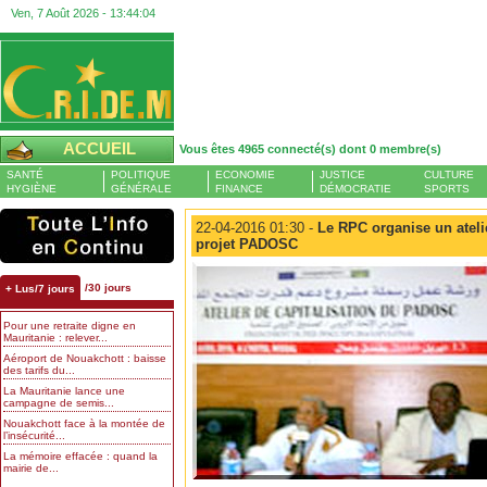
Ven, 7 Août 2026 -
13:44:05
ACCUEIL
Vous êtes 4965 connecté(s) dont 0 membre(s)
SANTÉ
POLITIQUE
ECONOMIE
JUSTICE
CULTURE
HYGIÈNE
GÉNÉRALE
FINANCE
DÉMOCRATIE
SPORTS
22-04-2016 01:30 -
Le RPC organise un atelie
projet PADOSC
/30 jours
+ Lus/7 jours
Pour une retraite digne en
Mauritanie : relever...
Aéroport de Nouakchott : baisse
des tarifs du...
La Mauritanie lance une
campagne de semis...
Nouakchott face à la montée de
l’insécurité...
La mémoire effacée : quand la
mairie de...