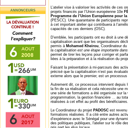
L’atelier vise à valoriser les activités de ces 
ANNONCEURS
projets financés par l’Union européenne 10e
F
Programme de l’Union Européenne pour la so
(PESCC). Une quarantaine de participants rep
à cet important atelier qui contribuera à l’amél
capacités de ces derniers (OSC).
D’emblée, les participants ont eu droit à une dé
capitalisation avant que les organisateurs décl
permis à
Mohamed Kheirou
, Coordinateur du
la capitalisation est une étape importante dans 
permet de tirer les leçons pour corriger et parf
liées à la préparation et à la réalisation du proje
Faisant la présentation à mi-parcours des activi
précisé que la capitalisation n’est pas évaluat
externe alors que le premier, est un processus
Autrement dit, ce processus intervient depuis 
la fin de sa réalisation et cela nécessite une m
une série de formations a été organisée sur la 
programmation, la gestion financière … au tota
réalisées à cet effet au profit des bénéficiaires
Le Coordinateur du projet
PADOSC
est revenu 
formations réalisées. Il a cité entre autres act
d’expérience avec le Sénégal pour une dynamiq
des politiques publiques, l'atelier sur le rôle
pris part les élus locaux.