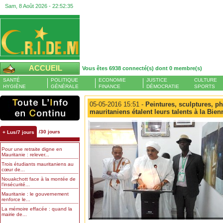
Sam, 8 Août 2026 -
22:52:36
ACCUEIL
Vous êtes 6938 connecté(s) dont 0 membre(s)
SANTÉ
POLITIQUE
ECONOMIE
JUSTICE
CULTURE
HYGIÈNE
GÉNÉRALE
FINANCE
DÉMOCRATIE
SPORTS
05-05-2016 15:51 -
Peintures, sculptures, pho
mauritaniens étalent leurs talents à la Bie
/30 jours
+ Lus/7 jours
Pour une retraite digne en
Mauritanie : relever...
Trois étudiants mauritaniens au
cœur de...
Nouakchott face à la montée de
l’insécurité...
Mauritanie : le gouvernement
renforce le...
La mémoire effacée : quand la
mairie de...