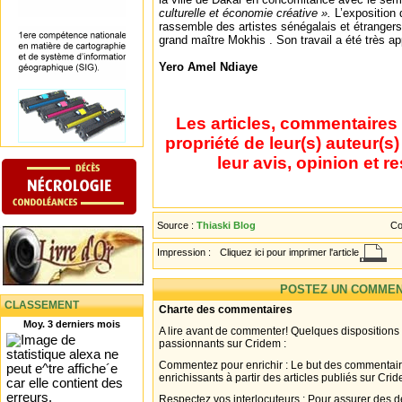
culturelle et économie créative ».
L’exposition 
rassemble des artistes sénégalais et étrangers
grand maître Mokhis . Son travail a été très app
Yero Amel Ndiaye
Les articles, commentaires 
propriété de leur(s) auteur(s
leur avis, opinion et r
Source :
Thiaski Blog
Co
Impression :
Cliquez ici pour imprimer l'article
POSTEZ UN COMMEN
CLASSEMENT
Charte des commentaires
Moy. 3 derniers mois
A lire avant de commenter! Quelques dispositions
passionnants sur Cridem :
Commentez pour enrichir : Le but des commentair
enrichissants à partir des articles publiés sur Cri
Respectez vos interlocuteurs : Pour assurer des d