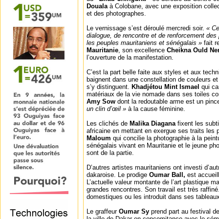
Douala
à Colobane, avec une exposition collect
et des photographes.
Le vernissage s’est déroulé mercredi soir.
« Ce
dialogue, de rencontre et de renforcement des p
les peuples mauritaniens et sénégalais »
fait 
Mauritanie
, son excellence
Cheikna Ould Ne
l’ouverture de la manifestation.
C’est la part belle faite aux styles et aux tech
baignent dans une constellation de couleurs et
s’y distinguent.
Khadjétou Mint Ismael
qui ca
matériaux de la vie nomade dans ses toiles c
Amy Sow
dont la redoutable arme est un pincea
un clin d’œil »
à la cause féminine.
Les clichés de
Malika Diagana
fixent les subt
africaine en mettant en exergue ses traits les 
Maloum
qui concilie la photographie à la pein
sénégalais vivant en Mauritanie et le jeune p
sont de la partie.
D’autres artistes mauritaniens ont investi d’aut
dakaroise. Le prodige
Oumar Ball,
est accueill
L’actuelle valeur montante de l’art plastique m
grandes rencontres. Son travail est très raffiné
domestiques ou les introduit dans ses tableau
Le graffeur
Oumar Sy
prend part au festival de 
la ville de Dakar en concomitance avec le sém