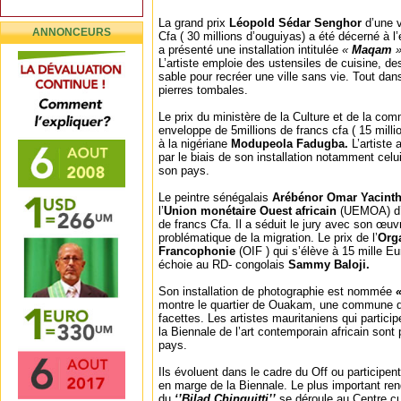
La grand prix
Léopold Sédar Senghor
d’une 
ANNONCEURS
Cfa ( 30 millions d’ouguiyas) a été décerné à l
a présenté une installation intitulée
«
Maqam
L’artiste emploie des ustensiles de cuisine, d
sable pour recréer une ville sans vie. Tout dan
pierres tombales.
Le prix du ministère de la Culture et de la co
enveloppe de 5millions de francs cfa ( 15 millio
à la nigériane
Modupeola Fadugba.
L’artiste 
par le biais de son installation notamment celui
son pays.
Le peintre sénégalais
Arébénor Omar Yacint
l’
Union monétaire Ouest africain
(UEMOA) d’
de francs Cfa. Il a séduit le jury avec son œuvr
problématique de la migration. Le prix de l’
Orga
Francophonie
(OIF ) qui s’élève à 15 mille Eu
échoie au RD- congolais
Sammy Baloji.
Son installation de photographie est nommée
montre le quartier de Ouakam, une commune d
facettes. Les artistes mauritaniens qui partici
la Biennale de l’art contemporain africain sont
pays.
Ils évoluent dans le cadre du Off ou participe
en marge de la Biennale. Le plus important re
du
‘’Bilad Chinguitti’’
se déroule au Centre cul