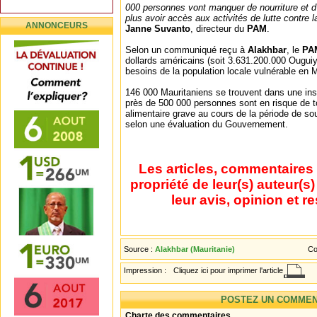
000 personnes vont manquer de nourriture et 
plus avoir accès aux activités de lutte contre l
ANNONCEURS
Janne Suvanto
, directeur du
PAM
.
Selon un communiqué reçu à
Alakhbar
, le
P
dollards américains (soit 3.631.200.000 Ougui
besoins de la population locale vulnérable en M
146 000 Mauritaniens se trouvent dans une insé
près de 500 000 personnes sont en risque de 
alimentaire grave au cours de la période de so
selon une évaluation du Gouvernement.
Les articles, commentaires 
propriété de leur(s) auteur(s
leur avis, opinion et r
Source :
Alakhbar (Mauritanie)
Co
Impression :
Cliquez ici pour imprimer l'article
POSTEZ UN COMMEN
Charte des commentaires