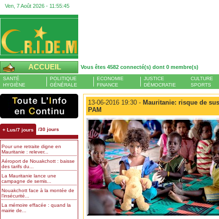
Ven, 7 Août 2026 -
11:55:46
ACCUEIL
Vous êtes 4582 connecté(s) dont 0 membre(s)
SANTÉ
POLITIQUE
ECONOMIE
JUSTICE
CULTURE
HYGIÈNE
GÉNÉRALE
FINANCE
DÉMOCRATIE
SPORTS
13-06-2016 19:30 -
Mauritanie: risque de su
PAM
/30 jours
+ Lus/7 jours
Pour une retraite digne en
Mauritanie : relever...
Aéroport de Nouakchott : baisse
des tarifs du...
La Mauritanie lance une
campagne de semis...
Nouakchott face à la montée de
l’insécurité...
La mémoire effacée : quand la
mairie de...