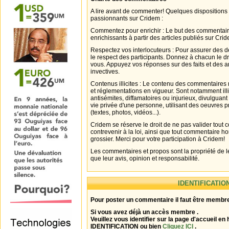
A lire avant de commenter! Quelques dispositions
passionnants sur Cridem :
Commentez pour enrichir : Le but des commentair
enrichissants à partir des articles publiés sur Cri
Respectez vos interlocuteurs : Pour assurer des d
le respect des participants. Donnez à chacun le d
vous. Appuyez vos réponses sur des faits et des 
invectives.
Contenus illicites : Le contenu des commentaires n
et réglementations en vigueur. Sont notamment illi
antisémites, diffamatoires ou injurieux, divulguant
vie privée d'une personne, utilisant des oeuvres p
(textes, photos, vidéos...).
Cridem se réserve le droit de ne pas valider tout
contrevenir à la loi, ainsi que tout commentaire h
grossier. Merci pour votre participation à Cridem!
Les commentaires et propos sont la propriété de l
que leur avis, opinion et responsabilité.
IDENTIFICATIO
Pour poster un commentaire il faut être membre
Si vous avez déjà un accès membre .
Veuillez vous identifier sur la page d'accueil en 
IDENTIFICATION ou bien
Cliquez ICI
.