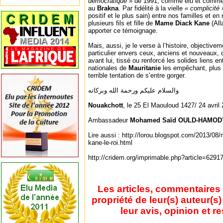
démocratique »
de 1991, comme élu et comme 
au
Brakna
. Par fidélité à la vielle
« complicité 
positif et le plus sain) entre nos familles et e
plusieurs fils et fille de
Mame Diack Kane
(All
apporter ce témoignage.
Mais, aussi, je le verse à l’histoire, objectiv
particulier envers ceux, anciens et nouveaux, q
avant lui, tissé ou renforcé les solides liens 
nationales de
Mauritanie
les empêchant, plus 
terrible tentation de s’entre gorger.
والسلام عليكم ورحمة الله وبركاته
Nouakchott
, le 25 El Maouloud 1427/ 24 avril
Ambassadeur
Mohamed Saïd OULD-HAMOD
Lire aussi : http://lorou.blogspot.com/2013/0
kane-le-roi.html
http://cridem.org/imprimable.php?article=6291
Les articles, commentaires 
propriété de leur(s) auteur(s
leur avis, opinion et r