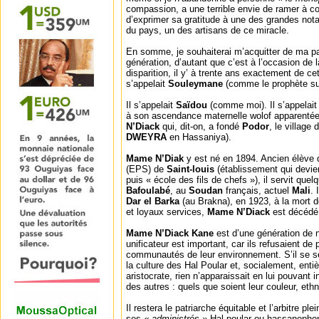
compassion, a une terrible envie de ramer à co
d’exprimer sa gratitude à une des grandes notab
du pays, un des artisans de ce miracle.
En somme, je souhaiterai m’acquitter de ma pa
génération, d’autant que c’est à l’occasion de
disparition, il y’ à trente ans exactement de c
s’appelait
Souleymane
(comme le prophète sur 
Il s’appelait
Saïdou
(comme moi). Il s’appelai
à son ascendance maternelle wolof apparentée
N’Diack
qui, dit-on, a fondé
Podor
, le village
DWEYRA
en Hassaniya).
Mame N’Diak
y est né en 1894. Ancien élève d
(EPS) de
Saint-louis
(établissement qui devi
puis « école des fils de chefs »), il servit qu
Bafoulabé
, au
Soudan
français, actuel
Mali
. 
Dar el Barka
(au Brakna), en 1923, à la mort d
et loyaux services,
Mame N’Diack
est décéd
Mame N’Diack Kane
est d’une génération de n
unificateur est important, car ils refusaient de 
communautés de leur environnement. S’il se senta
la culture des Hal Poular et, socialement, ent
aristocrate, rien n’apparaissait en lui pouvant 
des autres : quels que soient leur couleur, ethn
Il restera le patriarche équitable et l’arbitre pl
ses
« administrés »
Hal poular ou hassanophon