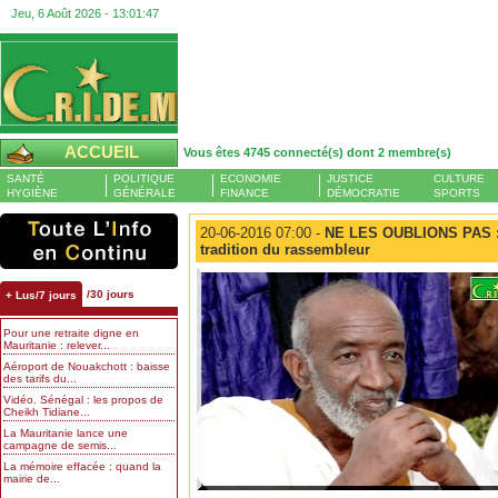
Jeu, 6 Août 2026 -
13:01:48
ACCUEIL
Vous êtes 4745 connecté(s) dont 2 membre(s)
SANTÉ
POLITIQUE
ECONOMIE
JUSTICE
CULTURE
HYGIÈNE
GÉNÉRALE
FINANCE
DÉMOCRATIE
SPORTS
20-06-2016 07:00 -
NE LES OUBLIONS PAS : 
tradition du rassembleur
/30 jours
+ Lus/7 jours
Pour une retraite digne en
Mauritanie : relever...
Aéroport de Nouakchott : baisse
des tarifs du...
Vidéo. Sénégal : les propos de
Cheikh Tidiane...
La Mauritanie lance une
campagne de semis...
La mémoire effacée : quand la
mairie de...