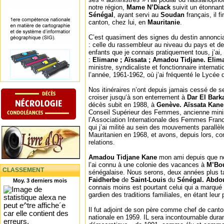
notre région,
Mame N’Diack
suivit un étonnant
Sénégal
, ayant servi au
Soudan
français, il 
canton, chez lui, en
Mauritanie
.
C’est quasiment des signes du destin annoncia
: celle du rassembleur au niveau du pays et de
enfants que je connais pratiquement tous, j’ai,
:
Elimane ; Aïssata ; Amadou Tidjane. Eli
ministre, syndicaliste et fonctionnaire internati
l’année, 1961-1962, où j’ai fréquenté le Lycée
Nos itinéraires n’ont depuis jamais cessé de se
croiser jusqu‘à son enterrement à
Dar El Bark
décès subit en 1988, à
Genève. Aïssata Kane
Conseil Supérieur des Femmes, ancienne minis
l’Association Internationale des Femmes Fran
qui j’ai milité au sein des mouvements parallèl
Mauritanien en 1968, et avons, depuis lors, co
relations.
Amadou Tidjane Kane
mon ami depuis que no
l’ai connu à une colonie des vacances à
M’Bo
CLASSEMENT
sénégalaise. Nous serons, deux années plus t
Faidherbe
de
Saint-Louis
du
Sénégal. Abdo
Moy. 3 derniers mois
connais moins est pourtant celui qui a marqué le
gardien des traditions familiales, en étant leur 
Il fut adjoint de son père comme chef de cant
nationale en 1959. IL sera incontournable dura