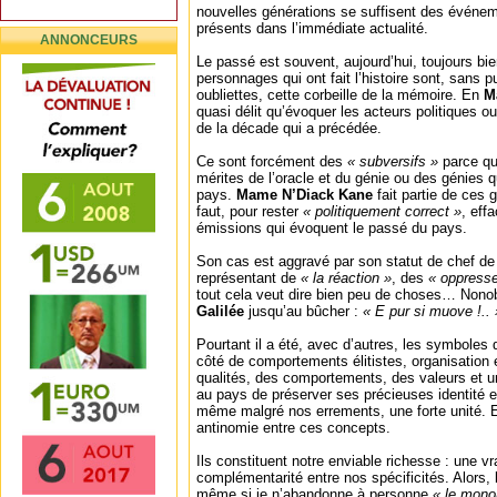
nouvelles générations se suffisent des événe
présents dans l’immédiate actualité.
ANNONCEURS
Le passé est souvent, aujourd’hui, toujours bie
personnages qui ont fait l’histoire sont, sans p
oubliettes, cette corbeille de la mémoire. En
M
quasi délit qu’évoquer les acteurs politiques 
de la décade qui a précédée.
Ce sont forcément des
« subversifs »
parce qu’
mérites de l’oracle et du génie ou des génies 
pays.
Mame N’Diack Kane
fait partie de ces g
faut, pour rester
« politiquement correct »
, eff
émissions qui évoquent le passé du pays.
Son cas est aggravé par son statut de chef de
représentant de
« la réaction »
, des
« oppresse
tout cela veut dire bien peu de choses… Nonob
Galilée
jusqu’au bûcher :
« E pur si muove !.. 
Pourtant il a été, avec d’autres, les symboles
côté de comportements élitistes, organisation 
qualités, des comportements, des valeurs et un
au pays de préserver ses précieuses identité et
même malgré nos errements, une forte unité. Et
antinomie entre ces concepts.
Ils constituent notre enviable richesse : une vr
complémentarité entre nos spécificités. Alors, 
même si je n’abandonne à personne
« le mono