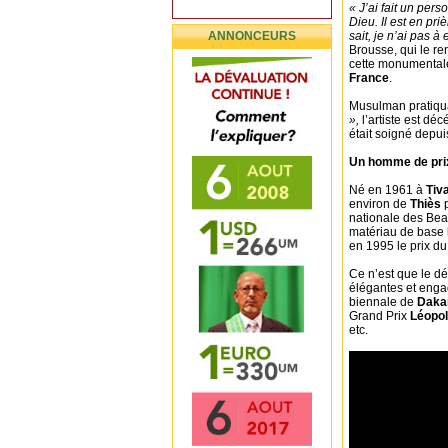
« J’ai fait un per
Dieu. Il est en pri
ANNONCEURS
sait, je n’ai pas à 
Brousse, qui le r
cette monumentale
France
.
Musulman pratiqua
»,
l’artiste est dé
était soigné depui
Un homme de pri
Né en 1961 à
Tiv
environ de
Thiès
p
nationale des Bea
matériau de base l
en 1995 le prix du
Ce n’est que le d
élégantes et engag
biennale de
Daka
Grand Prix
Léopol
etc.