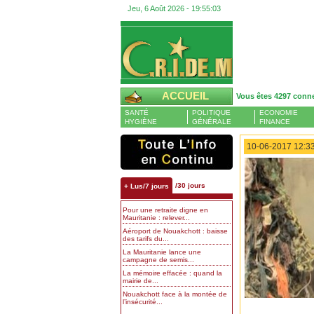
Jeu, 6 Août 2026 -
19:55:03
ACCUEIL
Vous êtes 4297 conn
SANTÉ
POLITIQUE
ECONOMIE
HYGIÈNE
GÉNÉRALE
FINANCE
10-06-2017 12:33
/30 jours
+ Lus/7 jours
Pour une retraite digne en
Mauritanie : relever...
Aéroport de Nouakchott : baisse
des tarifs du...
La Mauritanie lance une
campagne de semis...
La mémoire effacée : quand la
mairie de...
Nouakchott face à la montée de
l’insécurité...