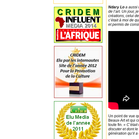
Ndary Lo
a aussi 
de l’art. Un jour,
créations, celui de
c’était à moi de 
et permis de consi
Un point de vue qu
Beaux-Art et qui
toute fin.
« C’était
discuter et dont le 
génération qu’il 