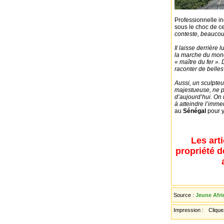
Professionnelle i
sous le choc de ce
conteste, beauco
Il laisse derrière
la marche du mond
« maître du fer ». D
raconter de belles 
Aussi, un sculpteu
majestueuse, ne pe
d’aujourd’hui. On 
à atteindre l’imme
au
Sénégal
pour 
Les art
propriété d
Source :
Jeune Afri
Impression :
Cliquez