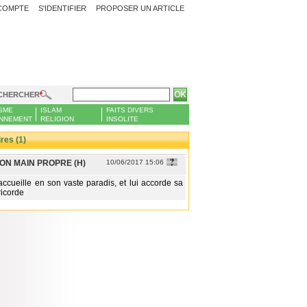
COMPTE
S'IDENTIFIER
PROPOSER UN ARTICLE
CHERCHER
SME
ISLAM
FAITS DIVERS
NNEMENT
RELIGION
INSOLITE
es (1)
ON MAIN PROPRE (H)
10/06/2017 15:06
accueille en son vaste paradis, et lui accorde sa
ricorde