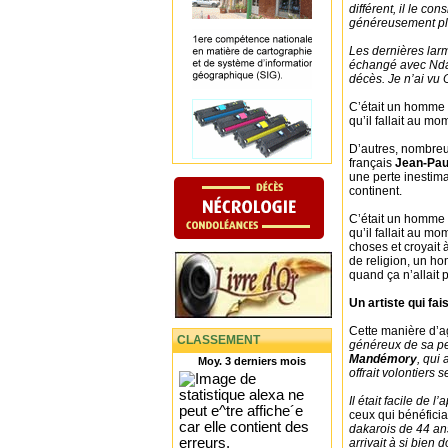
différent, il le con
généreusement plus
Les dernières lar
échangé avec Ndar
décès. Je n’ai vu 
C’était un homme 
qu’il fallait au mom
D’autres, nombreu
français
Jean-Pau
une perte inestimab
continent.
C’était un homme 
qu’il fallait au mo
choses et croyait 
de religion, un ho
quand ça n’allait 
Un artiste qui fais
Cette manière d’ag
CLASSEMENT
généreux de sa pe
Mandémory
, qui 
Moy. 3 derniers mois
offrait volontiers 
Il était facile de l’
ceux qui bénéficia
dakarois de 44 ans.
arrivait à si bien 