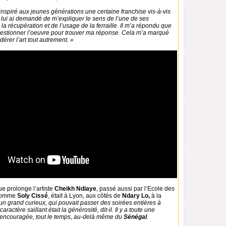
inspiré aux jeunes générations une certaine franchise vis-à-vis
 je lui ai demandé de m’expliquer le sens de l’une de ses
 la récupération et de l’usage de la ferraille. Il m’a répondu que
questionner l’oeuvre pour trouver ma réponse. Cela m’a marqué
dérer l’art tout autrement. »
e prolonge l’artiste
Cheikh Ndiaye
, passé aussi par l’Ecole des
 comme
Soly Cissé
, était à Lyon, aux côtés de
Ndary Lo,
à la
 un grand curieux, qui pouvait passer des soirées entières à
caractère saillant était la générosité, dit-il. Il y a toute une
a encouragée, tout le temps, au-delà même du
Sénégal
.