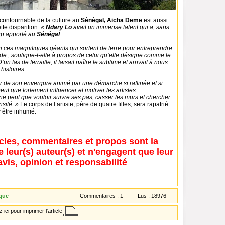
ncontournable de la culture au
Sénégal, Aicha Deme
est aussi
tte disparition.
«
Ndary Lo
avait un immense talent qui a, sans
up apporté au
Sénégal
.
 lui ces magnifiques géants qui sortent de terre pour entreprendre
e , souligne-t-elle à propos de celui qu’elle désigne comme le
’un tas de ferraille, il faisait naître le sublime et arrivait à nous
histoires.
r de son envergure animé par une démarche si raffinée et si
ut que fortement influencer et motiver les artistes
ne peut que vouloir suivre ses pas, casser les murs et chercher
nsité. »
Le corps de l’artiste, père de quatre filles, sera rapatrié
y être inhumé.
icles, commentaires et propos sont la
e leur(s) auteur(s) et n'engagent que leur
avis, opinion et responsabilité
que
Commentaires :
1
Lus :
18976
 ici pour imprimer l'article