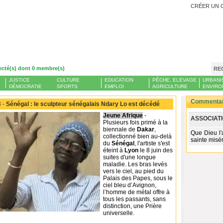
CRÉER UN 
ecté(s) dont 0 membre(s)
RE
JUSTICE
CULTURE
EDUCATION
PÊCHE, ELEVAGE
URBANI
DÉMOCRATIE
SPORTS
EMPLOI
AGRICULTURE
ENVIRO
Commentair
 -
Sénégal : le sculpteur sénégalais Ndary Lo est décédé
Jeune Afrique
-
ASSOCIATI
Plusieurs fois primé à la
biennale de
Dakar
,
Que Dieu l'
collectionné bien au-delà
sainte misé
du
Sénégal
, l'artiste s'est
éteint à
Lyon
le 8 juin des
suites d'une longue
maladie. Les bras levés
vers le ciel, au pied du
Palais des Papes, sous le
ciel bleu d’Avignon,
l’homme de métal offre à
tous les passants, sans
distinction, une Prière
universelle.