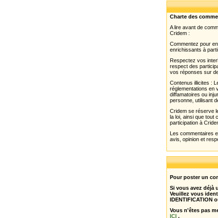
Charte des comme
A lire avant de com
Cridem :
Commentez pour enri
enrichissants à parti
Respectez vos interl
respect des partici
vos réponses sur de
Contenus illicites :
réglementations en v
diffamatoires ou inju
personne, utilisant d
Cridem se réserve le
la loi, ainsi que to
participation à Cride
Les commentaires et 
avis, opinion et resp
Pour poster un com
Si vous avez déjà
Veuillez vous ident
IDENTIFICATION o
Vous n'êtes pas m
ICI
.