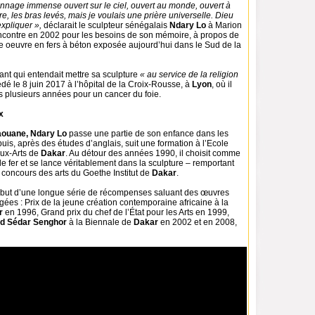
sonnage immense ouvert sur le ciel, ouvert au monde, ouvert à
ère, les bras levés, mais je voulais une prière universelle. Dieu
expliquer »,
déclarait le sculpteur sénégalais
Ndary Lo
à Marion
encontre en 2002 pour les besoins de son mémoire, à propos de
 oeuvre en fers à béton exposée aujourd’hui dans le Sud de la
nt qui entendait mettre sa sculpture
« au service de la religion
cédé le 8 juin 2017 à l’hôpital de la Croix-Rousse, à
Lyon
, où il
s plusieurs années pour un cancer du foie.
x
aouane, Ndary Lo
passe une partie de son enfance dans les
uis, après des études d’anglais, suit une formation à l’Ecole
ux-Arts de
Dakar
. Au détour des années 1990, il choisit comme
e fer et se lance véritablement dans la sculpture – remportant
 concours des arts du Goethe Institut de
Dakar
.
ébut d’une longue série de récompenses saluant des œuvres
ées : Prix de la jeune création contemporaine africaine à la
r
en 1996, Grand prix du chef de l’État pour les Arts en 1999,
d Sédar Senghor
à la Biennale de
Dakar
en 2002 et en 2008,