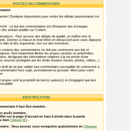
POSTEZ UN COMMENTAIRE
ntaires
menter! Quelques dispositions pour rendre les débats passionnants sur
chir : Le but des commentaires est d'instaurer des échanges
r des articles publiés sur Cridem.
ocuteurs : Pour assurer des débats de qualité, un maître-mot: le
pants. Donnez à chacun le droit d'être en désaccord avec vous. Appuyez
s faits et des arguments, non sur des invectives.
 Le contenu des commentaires ne doit pas contrevenir aux lois et
igueur. Sont notamment illicites les propos racistes ou antisémites,
rieux, divulguant des informations relatives à la vie privée d'une
es oeuvres protégées par les droits d'auteur (textes, photos, vidéos...).
 droit de ne pas valider tout commentaire susceptible de contrevenir à
ut commentaire hors-sujet, promotionnel ou grossier. Merci pour votre
m!
propos sont la propriété de leur(s) auteur(s) et n'engagent que leur
onsabilité.
IDENTIFICATION
mentaire il faut être membre .
 un accès membre .
ifier sur la page d'accueil en haut à droite dans la partie
u bien
Cliquez ICI
.
embre . Vous pouvez vous enregistrer gratuitement en
Cliquant