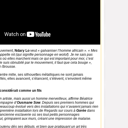
ouvement,
Ndary Lo
veut
« galvaniser l’homme africain ». « Mes
 appelle nit (qui signifie personnage en wolof). Je ne sais pas
 où elles marchent mais ce qui est important pour moi, c’est
e suis obnubilé par le mouvement, il faut que cela bouge »,
on Brousse.
tre mille, ses silhouettes métalliques ne sont jamais
fiés, elles avancent, s’élancent, s’élèvent, s’envolent même
onsidérait comme un fils
un artiste, mais aussi un homme merveilleux, affirme Béatrice
compagne d’
Ousmane Sow
. Depuis ses premiers hommes qui
 beaucoup évolué vers des installations qui n’avaient jamais rien
sa première installation lors de Regards sur cours à
Gorée
dans
 ancienne esclaverie où ses tout petits personnages
out, grimpaient aux murs, créant une impression de malaise.
utenu dès ses débuts, et bien que pratiquant un art très