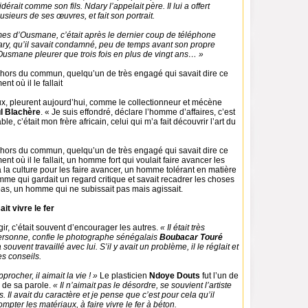
sidérait comme son fils. Ndary l’appelait père. Il lui a offert
ieurs de ses œuvres, et fait son portrait.
mes d’Ousmane, c’était après le dernier coup de téléphone
y, qu’il savait condamné, peu de temps avant son propre
Ousmane pleurer que trois fois en plus de vingt ans… »
hors du commun, quelqu’un de très engagé qui savait dire ce
ent où il le fallait
x, pleurent aujourd’hui, comme le collectionneur et mécène
l Blachère
. « Je suis effondré, déclare l’homme d’affaires, c’est
le, c’était mon frère africain, celui qui m’a fait découvrir l’art du
hors du commun, quelqu’un de très engagé qui savait dire ce
ment où il le fallait, un homme fort qui voulait faire avancer les
à la culture pour les faire avancer, un homme tolérant en matière
mme qui gardait un regard critique et savait recadrer les choses
pas, un homme qui ne subissait pas mais agissait.
ait vivre le fer
ir, c’était souvent d’encourager les autres.
« Il était très
rsonne, confie le photographe sénégalais
Boubacar Touré
a souvent travaillé avec lui. S’il y avait un problème, il le réglait et
ses conseils.
approcher, il aimait la vie ! »
Le plasticien
Ndoye Douts
fut l’un de
 de sa parole.
« Il n’aimait pas le désordre, se souvient l’artiste
 Il avait du caractère et je pense que c’est pour cela qu’il
dompter les matériaux, à faire vivre le fer à béton.