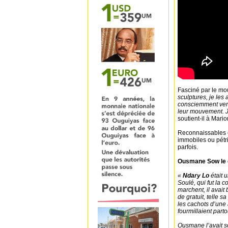
Fasciné par le m
sculptures, je les
consciemment vers
leur mouvement. J
soutient-il à Mari
Reconnaissables en
immobiles ou pétri
parfois.
Ousmane Sow le c
«
Ndary Lo
était 
Soulé, qui fut la 
marchent, il avait
de gratuit, telle 
les cachots d’une
fourmillaient part
Ousmane l’avait so