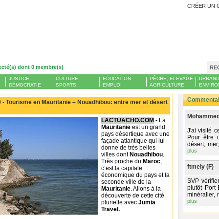
CRÉER UN 
ecté(s) dont 0 membre(s)
RE
JUSTICE
CULTURE
EDUCATION
PÊCHE, ELEVAGE
URBANI
DÉMOCRATIE
SPORTS
EMPLOI
AGRICULTURE
ENVIRO
Commentair
 -
Tourisme en Mauritanie – Nouadhibou: entre mer et désert
Mohammed-
LACTUACHO.COM
- La
Mauritanie
est un grand
J'ai visité 
pays désertique avec une
Pour être u
façade atlantique qui lui
désert, mer
donne de très belles
plus
villes dont
Nouadhibou
.
Très proche du
Maroc
,
ftmely (F)
c’est la capitale
économique du pays et la
SVP vérifie
seconde ville de la
plutôt Port
Mauritanie
. Allons à la
minéralier, 
découverte de cette cité
plus
plurielle avec
Jumia
Travel.