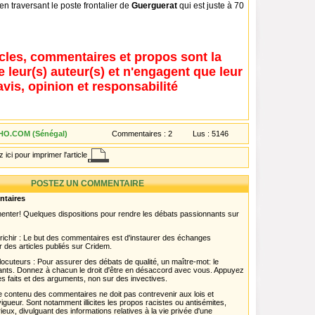
en traversant le poste frontalier de
Guerguerat
qui est juste à 70
icles, commentaires et propos sont la
e leur(s) auteur(s) et n'engagent que leur
avis, opinion et responsabilité
O.COM (Sénégal)
Commentaires :
2
Lus :
5146
 ici pour imprimer l'article
POSTEZ UN COMMENTAIRE
ntaires
menter! Quelques dispositions pour rendre les débats passionnants sur
chir : Le but des commentaires est d'instaurer des échanges
r des articles publiés sur Cridem.
ocuteurs : Pour assurer des débats de qualité, un maître-mot: le
pants. Donnez à chacun le droit d'être en désaccord avec vous. Appuyez
s faits et des arguments, non sur des invectives.
 Le contenu des commentaires ne doit pas contrevenir aux lois et
igueur. Sont notamment illicites les propos racistes ou antisémites,
rieux, divulguant des informations relatives à la vie privée d'une