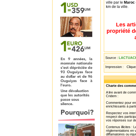
ville par le
Maroc
km de la ville.
Les art
propriété d
Source :
LACTUACH
Impression :
Cliquez
Charte des comme
A lire avant de com
Cridem :
Commentez pour enri
enrichissants à parti
Respectez vos interl
respect des partici
vos réponses sur de
Contenus illicites :
réglementations en v
diffamatoires ou inju