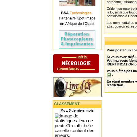
personne, utilisant d
Cridem se réserve le
la loi, ainsi que to
participation à Cride
Les commentaires et 
avis, opinion et resp
Pour poster un com
Si vous avez déjà
Veuillez vous ident
IDENTIFICATION o
Vous n'êtes pas m
ICI
.
En étant membre 
restriction .
CLASSEMENT
Moy. 3 derniers mois