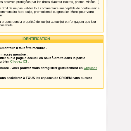
es oeuvres protégées par les droits d'auteur (textes, photos, vidéos...).
 droit de ne pas valider tout commentaire susceptible de contrevenir à
ut commentaire hors-sujet, promotionnel ou grossier. Merci pour votre
m!
propos sont la propriété de leur(s) auteur(s) et n'engagent que leur
onsabilité.
IDENTIFICATION
mentaire il faut être membre .
 un accès membre .
ifier sur la page d'accueil en haut à droite dans la partie
u bien
Cliquez ICI
.
embre . Vous pouvez vous enregistrer gratuitement en
Cliquant
vous accèderez à TOUS les espaces de CRIDEM sans aucune