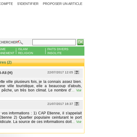
COMPTE
S'IDENTIFIER
PROPOSER UN ARTICLE
CHERCHER
SME
ISLAM
FAITS DIVERS
NNEMENT
RELIGION
INSOLITE
es (2)
Ali (H)
22/07/2017 12:05
cette ville plusieurs fois, je la connais assez bien.
ne ville touristique, elle a beaucoup d'atouts,
, pêche, un très bon climat. Le nombre d'
…
Voir
21/07/2017 16:37
r vos informations : 1) CAP Etienne, il s'appelait
-Etienne 2) Quartier populaire ceinturant le port
ridicule. La source de ces informations doit
…
Voir