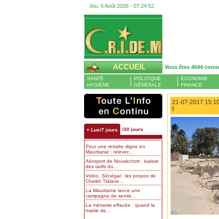
Jeu, 6 Août 2026 -
07:24:53
ACCUEIL
Vous êtes 4644 conn
SANTÉ
POLITIQUE
ECONOMIE
HYGIÈNE
GÉNÉRALE
FINANCE
21-07-2017 15:10
!
/30 jours
+ Lus/7 jours
Pour une retraite digne en
Mauritanie : relever...
Aéroport de Nouakchott : baisse
des tarifs du...
Vidéo. Sénégal : les propos de
Cheikh Tidiane...
La Mauritanie lance une
campagne de semis...
La mémoire effacée : quand la
mairie de...