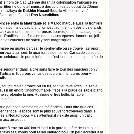
it le nom de Cap Etienne durant la colonisation française en
e Etienne
qui était ministre des colonies au début du 20ème
de la wilaya de
Dakhlet Nouadhibou,
la ville se trouve à
Blanc appelé aussi
Ras Nouadhibou
.
oincée entre la
Mauritanie
et le
Maroc
marque aussi la frontière
Sur la pointe du cap blanc, on peut admirer l’un des plus grands
eaux au monde ; de nombreuses épaves jonchent la plage et la
le. Rouillés et parfois centenaires, ces épaves donnent un joli
 et les couchers de soleil y sont magnifiques.
ivisée en quatre parties : le centre-ville où se trouve l’aéroport;
erowatt
au nord; le quartier résidentiel de
Cansado
au sud et
re ceinturant le port minéralier : c’est la zone la plus peuplée de
e séjourner dans la cité sans faire le tour des marchés ; on y
’artisans Touaregs venus des régions intérieures pour y
uits.
s, sculptures en bronze ou en fer, sont leurs œuvres. La Table
ussi un endroit incontournable : face à la plage de sable blanc
e surplombe la mer. Rustique et très belle, la Table
le détour.
nnue pour son commerce de météorites. Il faut dire que ces
iennent de l’espace sont le plus souvent retrouvées dans le
ues à
Nouadhibou
. Mais attention,il y existe aussi un trafic
re aux arnaques.
rouve à environ 400 km et c’est à la gare routière de la capitale
s taxis et autobus pour rallier
Nouadhibou
. On peut accéder à la