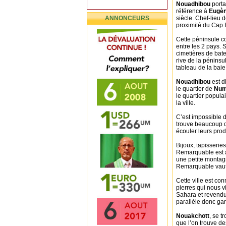
Nouadhibou
porta
référence à
Eugèn
ANNONCEURS
siècle. Chef-lieu 
proximité du Cap 
Cette péninsule c
entre les 2 pays. 
cimetières de bat
rive de la péninsu
tableau de la baie
Nouadhibou
est d
le quartier de
Num
le quartier populai
la ville.
C’est impossible d
trouve beaucoup d
écouler leurs prod
Bijoux, tapisserie
Remarquable est a
une petite montagn
Remarquable vaut 
Cette ville est co
pierres qui nous v
Sahara et revend
parallèle donc ga
Nouakchott
, se t
que l’on trouve de