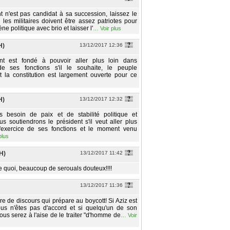
t n'est pas candidat à sa succession, laissez le
.. les militaires doivent être assez patriotes pour
ène politique avec brio et laisser l'
…
Voir plus
H)
13/12/2017 12:36
nt est fondé à pouvoir aller plus loin dans
 de ses fonctions s'il le souhaite, le peuple
t la constitution est largement ouverte pour ce
H)
13/12/2017 12:32
 besoin de paix et de stabilité politique et
ous soutiendrons le président s'il veut aller plus
l'exercice de ses fonctions et le moment venu
plus
H)
13/12/2017 11:42
e quoi, beaucoup de serouals douteux!!!!
13/12/2017 11:36
re de discours qui prépare au boycott! Si Aziz est
ous n'êtes pas d'accord et si quelqu'un de son
ous serez à l'aise de le traiter "d'homme de
…
Voir