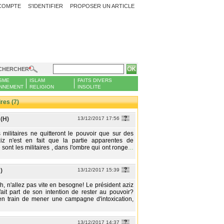
COMPTE
S'IDENTIFIER
PROPOSER UN ARTICLE
CHERCHER
SME
ISLAM
FAITS DIVERS
NNEMENT
RELIGION
INSOLITE
es (7)
(H)
13/12/2017 17:56
s militaires ne quitteront le pouvoir que sur des
aziz n'est en fait que la partie apparentes de
e sont les militaires , dans l'ombre qui ont ronge
…
)
13/12/2017 15:39
ah, n'allez pas vite en besogne! Le président aziz
 fait part de son intention de rester au pouvoir?
en train de mener une campagne d'intoxication,
13/12/2017 14:37