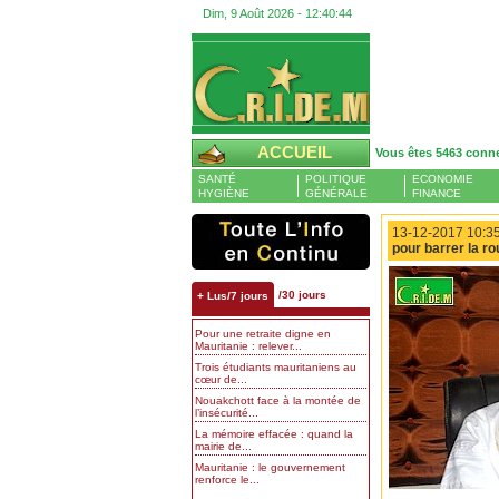
Dim, 9 Août 2026 -
12:40:45
ACCUEIL
Vous êtes 5463 conn
SANTÉ
POLITIQUE
ECONOMIE
HYGIÈNE
GÉNÉRALE
FINANCE
13-12-2017 10:35
pour barrer la r
/30 jours
+ Lus/7 jours
Pour une retraite digne en
Mauritanie : relever...
Trois étudiants mauritaniens au
cœur de...
Nouakchott face à la montée de
l’insécurité...
La mémoire effacée : quand la
mairie de...
Mauritanie : le gouvernement
renforce le...