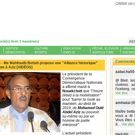
CRÉER UN 
ecté(s) dont 1 membre(s)
RE
JUSTICE
CULTURE
EDUCATION
PÊCHE, ELEVAGE
URBANI
DÉMOCRATIE
SPORTS
EMPLOI
AGRICULTURE
ENVIRO
Commentair
 -
Me Mahfoudh Bettah propose une "Alliance historique"
oute à Aziz [VIDÉOS]
aabacha50 
Le président de la
Convergence
@ Bleil, le
Démocratique Nationale
civières. 
a affirmé mardi à
l'iceberg. c
Nouakchott
que
"l’heure
Voir plus
(était) à la mobilisation"
pour
"barrer la route au
aminatat (H
maintien, au-delà de
2019, de
Mohamed Ould
Maître bett
Abdel Aziz
au pouvoir,
vous a -til
lui-même ou par un
Vous êtes 
homme de paille
à
…
Voir plus
interposé".
L’actuel président
bleil (H)