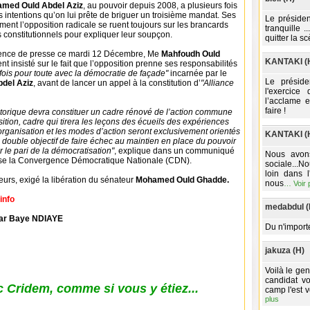
med Ould Abdel Aziz
, au pouvoir depuis 2008, a plusieurs fois
s intentions qu’on lui prête de briguer un troisième mandat. Ses
Le présiden
ent l’opposition radicale se ruent toujours sur les brancards
tranquille .
onstitutionnels pour expliquer leur soupçon.
quitter la sc
rence de presse ce mardi 12 Décembre, Me
Mahfoudh Ould
KANTAKI (
 insisté sur le fait que l’opposition prenne ses responsabilités
fois pour toute avec la démocratie de façade"
incarnée par le
Le préside
del Aziz
, avant de lancer un appel à la constitution d’
"Alliance
l'exercice
l’acclame e
faire !
istorique devra constituer un cadre rénové de l’action commune
ition, cadre qui tirera les leçons des écueils des expériences
organisation et les modes d’action seront exclusivement orientés
KANTAKI (
u double objectif de faire échec au maintien en place du pouvoir
r le pari de la démocratisation"
, explique dans un communiqué
Nous avons
sse la Convergence Démocratique Nationale (CDN).
sociale...N
loin dans 
eurs, exigé la libération du sénateur
Mohamed Ould Ghadde.
nous
…
Voir 
info
medabdul (
ar Baye NDIAYE
Du n'import
jakuza (H)
Voilà le gen
candidat v
 Cridem, comme si vous y étiez...
camp l'est v
plus