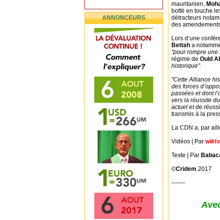
mauritanien,
Moha
botté en touche le
ANNONCEURS
détracteurs notamm
des amendements c
Lors d’une confé
Bettah
a notamment
"pour rompre une 
régime de
Ould Ab
historique".
"Cette Alliance h
des forces d’oppos
passées et dont l’
vers la réussite d
actuel et de réussi
transmis à la pre
La CDN a, par aill
Vidéos | Par
wiktv
Texte | Par
Babac
©
Cridem
2017
-------
Avec