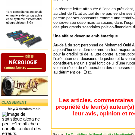
La récente lettre attribuée à l’ancien président
au chef de l’État actuel de ne pas vendre ses 
perçue par ses opposants comme une tentative
controversée désormais associée, dans l’espri
des plus grands scandales politico-financiers 
Une affaire devenue emblématique
Au-delà du sort personnel de Mohamed Ould Ab
aujourd’hui considéré comme un test majeur pou
pour la crédibilité de la lutte contre la corrupti
l’exécution des décisions de justice et la vent
constitueraient un signal fort : celui d’une rupt
volonté réelle de récupération des richesses
au détriment de l’État.
Les articles, commentaires 
CLASSEMENT
propriété de leur(s) auteur(s
Moy. 3 derniers mois
leur avis, opinion et r
Source :
Le Quotidien de Nouakchott - Mauritanie
Co