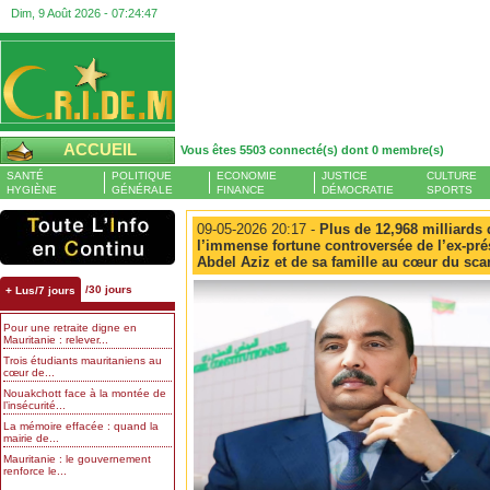
Dim, 9 Août 2026 -
07:24:48
ACCUEIL
Vous êtes 5503 connecté(s) dont 0 membre(s)
SANTÉ
POLITIQUE
ECONOMIE
JUSTICE
CULTURE
HYGIÈNE
GÉNÉRALE
FINANCE
DÉMOCRATIE
SPORTS
09-05-2026 20:17 -
Plus de 12,968 milliards 
l’immense fortune controversée de l’ex-p
Abdel Aziz et de sa famille au cœur du sca
/30 jours
+ Lus/7 jours
Pour une retraite digne en
Mauritanie : relever...
Trois étudiants mauritaniens au
cœur de...
Nouakchott face à la montée de
l’insécurité...
La mémoire effacée : quand la
mairie de...
Mauritanie : le gouvernement
renforce le...