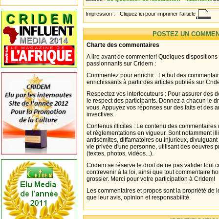
Impression :
Cliquez ici pour imprimer l'article
POSTEZ UN COMMEN
Charte des commentaires
A lire avant de commenter! Quelques dispositions
passionnants sur Cridem :
Commentez pour enrichir : Le but des commentair
enrichissants à partir des articles publiés sur Cri
Respectez vos interlocuteurs : Pour assurer des d
le respect des participants. Donnez à chacun le d
vous. Appuyez vos réponses sur des faits et des 
invectives.
Contenus illicites : Le contenu des commentaires n
et réglementations en vigueur. Sont notamment illi
antisémites, diffamatoires ou injurieux, divulguant
vie privée d'une personne, utilisant des oeuvres p
(textes, photos, vidéos...).
Cridem se réserve le droit de ne pas valider tout
contrevenir à la loi, ainsi que tout commentaire h
grossier. Merci pour votre participation à Cridem!
Les commentaires et propos sont la propriété de l
que leur avis, opinion et responsabilité.