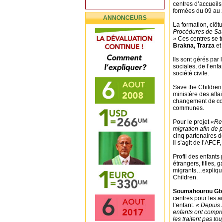
centres d’accueils
formées du 09 au 2
ANNONCEURS
La formation, clôt
Procédures de Sau
»
Ces centres se t
Brakna, Trarza
e
Ils sont gérés par
sociales, de l’enf
société civile.
Save the Children 
ministère des affa
changement de co
communes.
Pour le projet
«Ren
migration afin de p
cinq partenaires d
Il s’agit de l’AFC
Profil des enfants
étrangers, filles, 
migrants…expliq
Children.
Soumahourou Gb
centres pour les 
l’enfant.
« Depuis 2
enfants ont compri
les traitent pas to