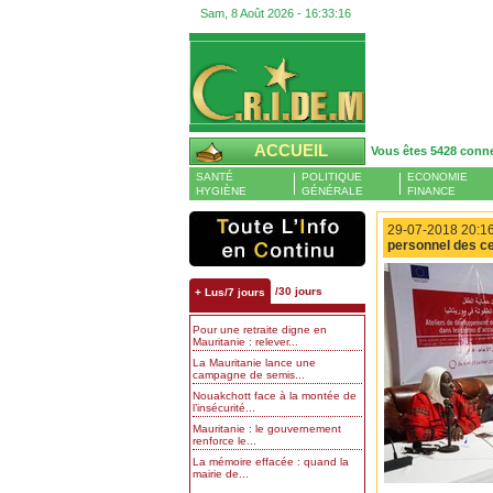
Sam, 8 Août 2026 -
16:33:17
ACCUEIL
Vous êtes 5428 conn
SANTÉ
POLITIQUE
ECONOMIE
HYGIÈNE
GÉNÉRALE
FINANCE
29-07-2018 20:16
personnel des ce
/30 jours
+ Lus/7 jours
Pour une retraite digne en
Mauritanie : relever...
La Mauritanie lance une
campagne de semis...
Nouakchott face à la montée de
l’insécurité...
Mauritanie : le gouvernement
renforce le...
La mémoire effacée : quand la
mairie de...