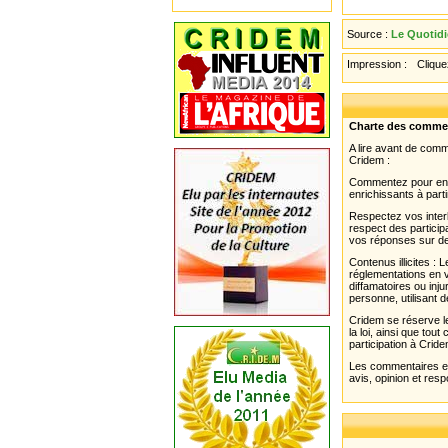
Source :
Le Quotidi
Impression :
Cliquez
Charte des comme
A lire avant de com
Cridem :
Commentez pour enri
enrichissants à parti
Respectez vos interl
respect des partici
vos réponses sur de
Contenus illicites :
réglementations en v
diffamatoires ou inju
personne, utilisant d
Cridem se réserve le
la loi, ainsi que to
participation à Cride
Les commentaires et 
avis, opinion et resp