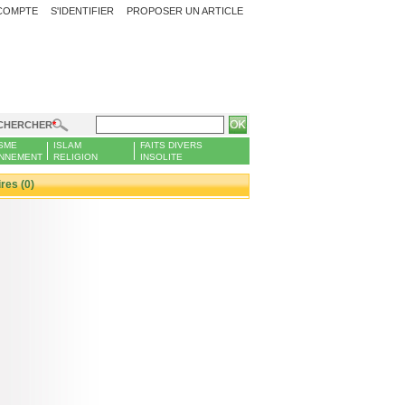
COMPTE
S'IDENTIFIER
PROPOSER UN ARTICLE
CHERCHER
SME
ISLAM
FAITS DIVERS
NNEMENT
RELIGION
INSOLITE
es (0)