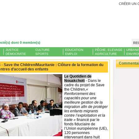
CRÉER UN 
ecté(s) dont 0 membre(s)
RE
JUSTICE
CULTURE
EDUCATION
PÊCHE, ELEVAGE
URBANI
DÉMOCRATIE
SPORTS
EMPLOI
AGRICULTURE
ENVIRO
Commentair
 -
Save the Children/Mauritanie : Clôture de la formation du
ntres d’accueil des enfants
Le Quotidien de
Nouakchott
- Dans le
cadre du projet de Save
the Children,
«
Renforcement des
capacités pour une
meilleure gestion de la
migration afin de protéger
les enfants migrants
contre l’exploitation et la
traite »
financé par le
fonds fiduciaire de
l’Union européenne (UE),
120 personnes
intervenant dans huit