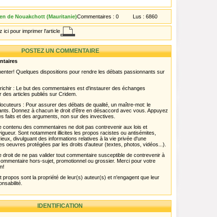
en de Nouakchott (Mauritanie)
Commentaires :
0
Lus :
6860
 ici pour imprimer l'article
POSTEZ UN COMMENTAIRE
ntaires
menter! Quelques dispositions pour rendre les débats passionnants sur
chir : Le but des commentaires est d'instaurer des échanges
r des articles publiés sur Cridem.
ocuteurs : Pour assurer des débats de qualité, un maître-mot: le
pants. Donnez à chacun le droit d'être en désaccord avec vous. Appuyez
s faits et des arguments, non sur des invectives.
 Le contenu des commentaires ne doit pas contrevenir aux lois et
igueur. Sont notamment illicites les propos racistes ou antisémites,
rieux, divulguant des informations relatives à la vie privée d'une
es oeuvres protégées par les droits d'auteur (textes, photos, vidéos...).
 droit de ne pas valider tout commentaire susceptible de contrevenir à
ut commentaire hors-sujet, promotionnel ou grossier. Merci pour votre
m!
propos sont la propriété de leur(s) auteur(s) et n'engagent que leur
onsabilité.
IDENTIFICATION