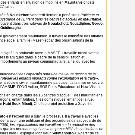
 des enfants en situation de mobilité en
Mauritanie
ont été
7 juillet.
urée à
Nouakchott
vendredi dernier, a porté sur
« Politique et
vegarde de l’Enfant dans les centres d’accueil en
Mauritanie
.
rouvent dans trois wilayas de
Nouakchott, Nouadhibou, Gorgol,
t
Guidimagha
.
 le gouvernement mauritanien, à travers le ministère des affaires
ance et de la famille (Masef) et par des organisations de la
a signé un protocole avec le MASEF. Il travaille aussi avec le
ires islamiques dans le cadre de la sensibilisation et
mportements au niveau communautaire, ainsi qu’avec les
forcement des capacités pour une meilleure gestion de la
rotéger les enfants migrants contre l’exploitation et la traite»
,
e la société civile mauritanienne participent à la mise en œuvre.
F, l’AMSME, l’ONG Action, SOS Pairs Educateurs et New Vision.
 pris en charge dans les 16 centres d’accueil : des mauritaniens,
garçons, enfant talibés, filles domestiques, enfant de la rue,
ue
Habi Seck-Mbodj
, Chef de projet protection à Save the
ato
est l’expert qui a suivi le processus. Il a travaillé avec les
aider à avoir une politique et des procédures de sauvegarde de
000, les organisations qui travaillent sur la protection des
s que les personnes qui ont la responsabilité de ces enfants ne
ujours bien»,
explique Monsieur
Soumahourou
.
A partir de ce