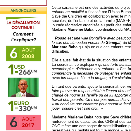
Cette caravane est une des activités du proje
ANNONCEURS
enfants en mobilité »
financé par l’Union Euro
Save the Children en collaboration avec le min
sociales, de l’enfance et de la famille (MASEF
journée récréative organisée au profit des enf
Madame
Marieme Baba
, coordinatrice du M
«
Rosso
est une ville frontalière avec beaucou
le cas des almoudou venant du
Sénégal
, du M
Marieme Baba
qui ajoute que ces enfants re
difficultés.
Elle a aussi fait état de la situation des enfant
La coordinatrice explique
« qu’une forte sensibi
accorder plus d’attention aux enfants. »
Ces fa
comprendre la nécessité de protéger les enfan
avec les risques liés à la drogue, a l’exploitat
En tant que parents, ajoute la coordinatrice,
«no
faire preuve de responsabilité à l’égard des enf
chargé de nourrir sa famille ou de lui apporter d
travail des parents. Ce n’est pas normal d’env
» ou conduire une charrette pour nourrir la famill
jouer, sourire c’est son droit. »
Madame
Marieme Baba
note que Save childr
renforcement de capacités des ONG et des auto
ONG mène une campagne de sensibilisation por
récréatives qui mobilisent tout le monde.» Je su