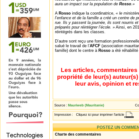
aura un impact sur la population de
Rosso
.»
A
Rosso
indique la coordinatrice,
« le ministèr
l’enfance et de la famille a créé un centre de p
rue. Ils y passent la journée, ils sont nourris 
préparés pour réintégrer l’école. »
Ainsi, en 201
réintégrés dans les classes.
D’autre sont reçu une formation professionnell
salué le travail de l’
AFCF
(association maurit
famille) dont le centre à
Rosso
a été réhabilité
Les articles, commentaires 
propriété de leur(s) auteur(s
leur avis, opinion et r
Source :
Mauriweb (Mauritanie)
Co
Impression :
Cliquez ici pour imprimer l'article
POSTEZ UN COMMEN
Charte des commentaires