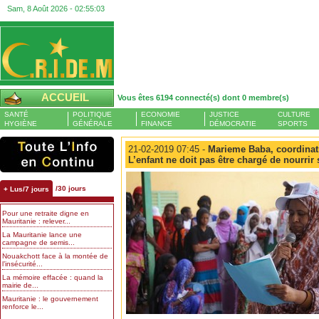
Sam, 8 Août 2026 -
02:55:04
ACCUEIL
Vous êtes 6194 connecté(s) dont 0 membre(s)
SANTÉ
POLITIQUE
ECONOMIE
JUSTICE
CULTURE
HYGIÈNE
GÉNÉRALE
FINANCE
DÉMOCRATIE
SPORTS
21-02-2019 07:45 -
Marieme Baba, coordinatr
L’enfant ne doit pas être chargé de nourrir
/30 jours
+ Lus/7 jours
Pour une retraite digne en
Mauritanie : relever...
La Mauritanie lance une
campagne de semis...
Nouakchott face à la montée de
l’insécurité...
La mémoire effacée : quand la
mairie de...
Mauritanie : le gouvernement
renforce le...