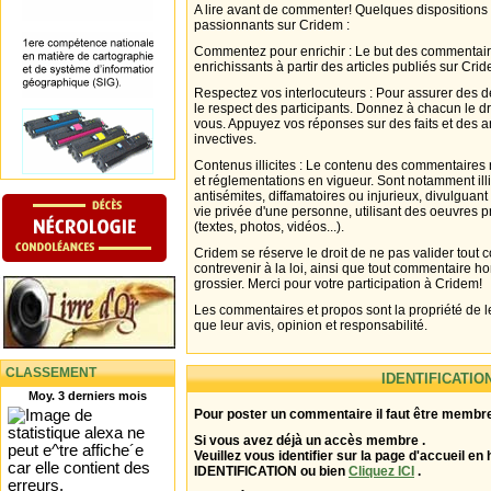
A lire avant de commenter! Quelques dispositions
passionnants sur Cridem :
Commentez pour enrichir : Le but des commentair
enrichissants à partir des articles publiés sur Cri
Respectez vos interlocuteurs : Pour assurer des d
le respect des participants. Donnez à chacun le d
vous. Appuyez vos réponses sur des faits et des 
invectives.
Contenus illicites : Le contenu des commentaires n
et réglementations en vigueur. Sont notamment illi
antisémites, diffamatoires ou injurieux, divulguant
vie privée d'une personne, utilisant des oeuvres p
(textes, photos, vidéos...).
Cridem se réserve le droit de ne pas valider tout
contrevenir à la loi, ainsi que tout commentaire h
grossier. Merci pour votre participation à Cridem!
Les commentaires et propos sont la propriété de l
que leur avis, opinion et responsabilité.
CLASSEMENT
IDENTIFICATIO
Moy. 3 derniers mois
Pour poster un commentaire il faut être membre
Si vous avez déjà un accès membre .
Veuillez vous identifier sur la page d'accueil en 
IDENTIFICATION ou bien
Cliquez ICI
.