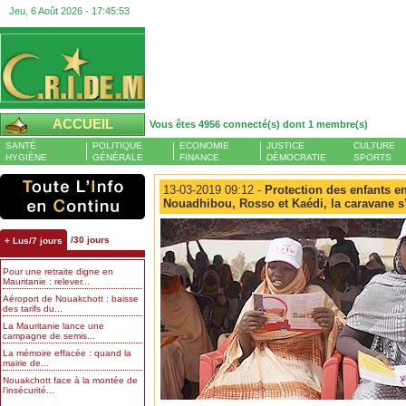
Jeu, 6 Août 2026 -
17:45:54
ACCUEIL
Vous êtes 4956 connecté(s) dont 1 membre(s)
SANTÉ
POLITIQUE
ECONOMIE
JUSTICE
CULTURE
HYGIÈNE
GÉNÉRALE
FINANCE
DÉMOCRATIE
SPORTS
13-03-2019 09:12 -
Protection des enfants en
Nouadhibou, Rosso et Kaédi, la caravane s’
/30 jours
+ Lus/7 jours
Pour une retraite digne en
Mauritanie : relever...
Aéroport de Nouakchott : baisse
des tarifs du...
La Mauritanie lance une
campagne de semis...
La mémoire effacée : quand la
mairie de...
Nouakchott face à la montée de
l’insécurité...