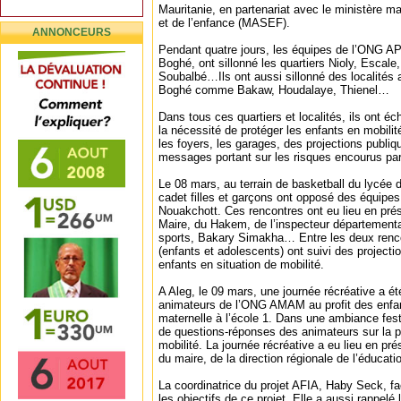
Mauritanie, en partenariat avec le ministère ma
et de l’enfance (MASEF).
ANNONCEURS
Pendant quatre jours, les équipes de l’ONG A
Boghé, ont sillonné les quartiers Nioly, Escal
Soubalbé…Ils ont aussi sillonné des localités a
Boghé comme Bakaw, Houdalaye, Thienel…
Dans tous ces quartiers et localités, ils ont é
la nécessité de protéger les enfants en mobilit
les foyers, les garages, des projections publiqu
messages portant sur les risques encourus par
Le 08 mars, au terrain de basketball du lycée
cadet filles et garçons ont opposé des équipes
Nouakchott. Ces rencontres ont eu lieu en pré
Maire, du Hakem, de l’inspecteur départementa
sports, Bakary Simakha… Entre les deux renc
(enfants et adolescents) ont suivi des projectio
enfants en situation de mobilité.
A Aleg, le 09 mars, une journée récréative a é
animateurs de l’ONG AMAM au profit des enfan
maternelle à l’école 1. Dans une ambiance festi
de questions-réponses des animateurs sur la p
mobilité. La journée récréative a eu lieu en pr
du maire, de la direction régionale de l’éducat
La coordinatrice du projet AFIA, Haby Seck, fa
les objectifs de ce projet. Elle a aussi rappelé 