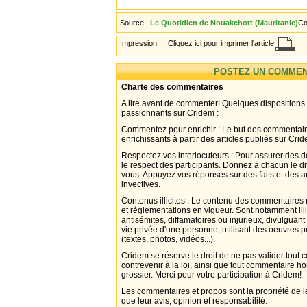
Source :
Le Quotidien de Nouakchott (Mauritanie)
Co
Impression :
Cliquez ici pour imprimer l'article
POSTEZ UN COMMEN
Charte des commentaires
A lire avant de commenter! Quelques dispositions
passionnants sur Cridem :
Commentez pour enrichir : Le but des commentair
enrichissants à partir des articles publiés sur Cri
Respectez vos interlocuteurs : Pour assurer des d
le respect des participants. Donnez à chacun le d
vous. Appuyez vos réponses sur des faits et des 
invectives.
Contenus illicites : Le contenu des commentaires n
et réglementations en vigueur. Sont notamment illi
antisémites, diffamatoires ou injurieux, divulguant
vie privée d'une personne, utilisant des oeuvres p
(textes, photos, vidéos...).
Cridem se réserve le droit de ne pas valider tout
contrevenir à la loi, ainsi que tout commentaire h
grossier. Merci pour votre participation à Cridem!
Les commentaires et propos sont la propriété de l
que leur avis, opinion et responsabilité.