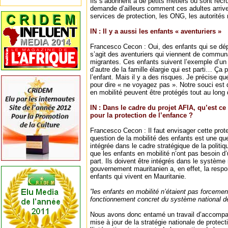
Ils s’adonnent à de petits métiers ou sont rec
demande d’ailleurs comment ces adultes arriven
services de protection, les ONG, les autorités n’
IN : Il y a aussi les enfants « aventuriers »
Francesco Cecon : Oui, des enfants qui se dép
s’agit des aventuriers qui viennent de commun
migrantes. Ces enfants suivent l’exemple d’un 
d’autre de la famille élargie qui est parti… Ça
l’enfant. Mais il y a des risques. Je précise 
pour dire « ne voyagez pas ». Notre souci est
en mobilité peuvent être protégés tout au long d
IN : Dans le cadre du projet AFIA, qu’est ce
pour la protection de l’enfance ?
Francesco Cecon : Il faut envisager cette prot
question de la mobilité des enfants est une qu
intégrée dans le cadre stratégique de la politi
que les enfants en mobilité n’ont pas besoin d
part. Ils doivent être intégrés dans le système 
gouvernement mauritanien a, en effet, la respon
enfants qui vivent en Mauritanie.
”les enfants en mobilité n’étaient pas forcemen
fonctionnement concret du système national de
Nous avons donc entamé un travail d’accom
mise à jour de la stratégie nationale de protect