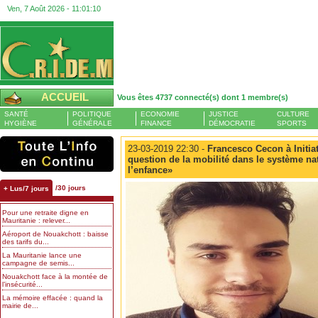
Ven, 7 Août 2026 -
11:01:10
ACCUEIL
Vous êtes 4737 connecté(s) dont 1 membre(s)
SANTÉ
POLITIQUE
ECONOMIE
JUSTICE
CULTURE
HYGIÈNE
GÉNÉRALE
FINANCE
DÉMOCRATIE
SPORTS
23-03-2019 22:30 -
Francesco Cecon à Initiat
question de la mobilité dans le système na
l’enfance»
/30 jours
+ Lus/7 jours
Pour une retraite digne en
Mauritanie : relever...
Aéroport de Nouakchott : baisse
des tarifs du...
La Mauritanie lance une
campagne de semis...
Nouakchott face à la montée de
l’insécurité...
La mémoire effacée : quand la
mairie de...