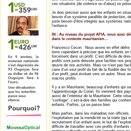
ces situations (de violence ou d’abus) se prés
Je dois préciser aussi que les enfants en situa
besoin d’un système parallèle de protection, de
juste besoin d’être intégrés aux systèmes nati
l’enfance.
IN : Au niveau du projet AFIA, vous avez déf
dans le contexte mauritanien…
Francesco Cecon : Nous avons en effet défini q
tiens cependant à préciser que les enfants en 
forcement dans un profil. C’est difficile de dr
profils sont juste dressés pour faciliter nos p
œuvre de nos activités. Mais ce n’est pas faci
case d’un seul profil du fait de la fluidité des 
d’un profil, peut évoluer vers un autre. Nous a
macros profils.
Il y a en Mauritanie, beaucoup d’enfants qui s
l’apprentissage du Coran. Ils viennent des pay
aussi de l’intérieur de la Mauritanie. Cette situ
“confiage“, c’est-à-dire des familles qui confie
enfants. Parfois, ça se passe bien.
Mais parfois, dans les mahadras non officiels,
l’exploitation par la mendicité ou la traite (qui 
recrutement d’un enfant avec le but de l’exploit
difficile de travailler avec ces profils d’enfants
pratique culturelle au sujet de laquelle nous n