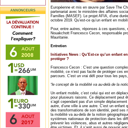
Européenne et mis en œuvre par Save The Chil
ANNONCEURS
partenariat avec le ministère des affaires socia
Familles (MASEF). Le projet AFIA, d’une durée 
octobre 2019. Qu’est-ce qu’un enfant en mobil
Pour, entre autres, réponses à ces questions,
Nouakchott Francesco Cecon, responsable prot
Mauritanie.
Entretien
Initiatives News : Qu’Est-ce qu’un enfant 
protéger ?
Francesco Cecon : C’est une question complex
mobilité, ce n’est pas facile de protéger ces en
parcours. C’est un vrai défi pour tous les pays
“le concept de la mobilité va au-delà de la not
Un enfant mobile, c’est celui qui est en dépl
pour plusieurs raisons. Ce déplacement peut êtr
s’agit cependant pas d’un simple déplacement
autre, d’une ville à une autre. C’est un enfant q
des transformations de son identité, perd ses 
la mobilité va au-delà de la notion géographique
systèmes nationaux de protection dans les diff
prévenir les violences, abus et autres néglige
être victimes. Et, il s’agit aussi de pouvoir agi