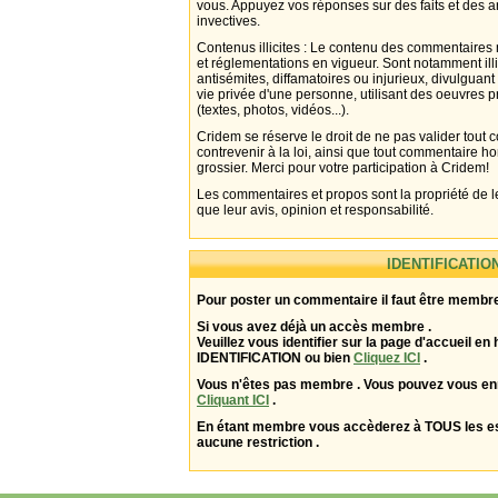
vous. Appuyez vos réponses sur des faits et des 
invectives.
Contenus illicites : Le contenu des commentaires n
et réglementations en vigueur. Sont notamment illi
antisémites, diffamatoires ou injurieux, divulguant
vie privée d'une personne, utilisant des oeuvres p
(textes, photos, vidéos...).
Cridem se réserve le droit de ne pas valider tout
contrevenir à la loi, ainsi que tout commentaire h
grossier. Merci pour votre participation à Cridem!
Les commentaires et propos sont la propriété de l
que leur avis, opinion et responsabilité.
IDENTIFICATIO
Pour poster un commentaire il faut être membre
Si vous avez déjà un accès membre .
Veuillez vous identifier sur la page d'accueil en 
IDENTIFICATION ou bien
Cliquez ICI
.
Vous n'êtes pas membre . Vous pouvez vous enr
Cliquant ICI
.
En étant membre vous accèderez à TOUS les 
aucune restriction .