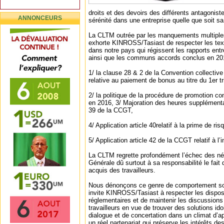
droits et des devoirs des différents antagoniste
ANNONCEURS
sérénité dans une entreprise quelle que soit s
La CLTM outrée par les manquements multiple
exhorte KINROSS/Tasiast de respecter les tex
dans notre pays qui régissent les rapports en
ainsi que les communs accords conclus en 2
1/ la clause 28 & 2 de la Convention collectiv
relative au paiement de bonus au titre du 1er t
2/ la politique de la procédure de promotion
en 2016, 3/ Majoration des heures supplémentair
39 de la CCGT,
4/ Application article 40relatif à la prime de ri
5/ Application article 42 de la CCGT relatif à l
La CLTM regrette profondément l’échec des nég
Générale dû surtout à sa responsabilité le fait
acquis des travailleurs.
Nous dénonçons ce genre de comportement sou
invite KINROSS/Tasiast à respecter les disposi
réglementaires et de maintenir les discussion
travailleurs en vue de trouver des solutions ido
dialogue et de concertation dans un climat d’a
un réel partenariat qui préserve les intérêts de