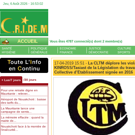
Jeu, 6 Août 2026 -
16:53:03
ACCUEIL
Vous êtes 4787 connecté(s) dont 2 membre(s)
SANTÉ
POLITIQUE
ECONOMIE
JUSTICE
CULTURE
HYGIÈNE
GÉNÉRALE
FINANCE
DÉMOCRATIE
SPORTS
17-04-2019 15:51 -
La CLTM déplore les viol
KINROSS/Tasiast de la Législation du travai
Collective d’Etablissement signée en 2016
/30 jours
+ Lus/7 jours
Pour une retraite digne en
Mauritanie : relever...
Aéroport de Nouakchott : baisse
des tarifs du...
La Mauritanie lance une
campagne de semis...
La mémoire effacée : quand la
mairie de...
Nouakchott face à la montée de
l’insécurité...