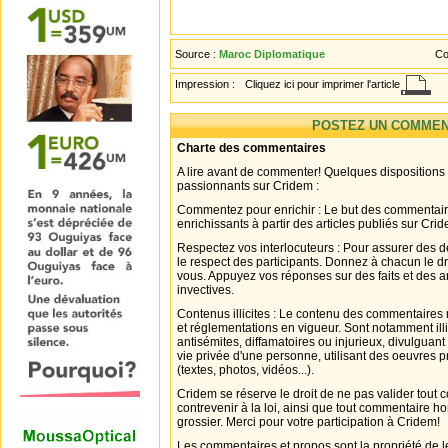
Source :
Maroc Diplomatique
Co
Impression :
Cliquez ici pour imprimer l'article
POSTEZ UN COMMEN
Charte des commentaires
A lire avant de commenter! Quelques dispositions
passionnants sur Cridem :
Commentez pour enrichir : Le but des commentair
enrichissants à partir des articles publiés sur Cri
Respectez vos interlocuteurs : Pour assurer des d
le respect des participants. Donnez à chacun le d
vous. Appuyez vos réponses sur des faits et des 
invectives.
Contenus illicites : Le contenu des commentaires n
et réglementations en vigueur. Sont notamment illi
antisémites, diffamatoires ou injurieux, divulguant
vie privée d'une personne, utilisant des oeuvres p
(textes, photos, vidéos...).
Cridem se réserve le droit de ne pas valider tout
contrevenir à la loi, ainsi que tout commentaire h
grossier. Merci pour votre participation à Cridem!
Les commentaires et propos sont la propriété de l