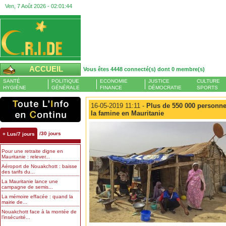
Ven, 7 Août 2026 -
02:01:44
ACCUEIL
Vous êtes 4448 connecté(s) dont 0 membre(s)
SANTÉ
POLITIQUE
ECONOMIE
JUSTICE
CULTURE
HYGIÈNE
GÉNÉRALE
FINANCE
DÉMOCRATIE
SPORTS
16-05-2019 11:11 -
Plus de 550 000 personne
la famine en Mauritanie
/30 jours
+ Lus/7 jours
Pour une retraite digne en
Mauritanie : relever...
Aéroport de Nouakchott : baisse
des tarifs du...
La Mauritanie lance une
campagne de semis...
La mémoire effacée : quand la
mairie de...
Nouakchott face à la montée de
l’insécurité...