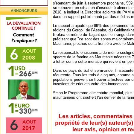
s'étendant de juin à septembre prochains, 559.
se retrouver en situation d’insécurité alimentai
ANNONCEURS
2018, a indiqué la Directrice adjointe du PAM e
dans un rapport publié mardi par des médias m
Le rapport a ajouté que 89% des personnes to
régions du Gorgol, de l’Assaba, du Guidimakha
Brakna et même du Tagant que l’on range dans l
précisant que "ce sont des zones majoritairem
Mauritanie, proches de la frontière avec le Mali
La responsable onusienne a de même souligné q
spectre de la famine en Mauritanie nécessite 7 
à lutter contre cette menace qui revient en pe
Dans ce pays du Sahel semi-aride, l’insécurité
récurrente. Tous les trois à cinq ans, comme ai
populations peuvent se trouver affectées par un
invasions de criquets voire des inondations.
Selon le Programme alimentaire mondial, plus
mauritaniens ont souffert l'an dernier de la fa
Les articles, commentaires 
propriété de leur(s) auteur(s
leur avis, opinion et r