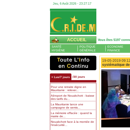
Jeu, 6 Août 2026 -
23:27:18
ACCUEIL
Vous êtes 5197 conn
SANTÉ
POLITIQUE
ECONOMIE
HYGIÈNE
GÉNÉRALE
FINANCE
19-05-2019 09:12
systématique des
/30 jours
+ Lus/7 jours
Pour une retraite digne en
Mauritanie : relever...
Aéroport de Nouakchott : baisse
des tarifs du...
La Mauritanie lance une
campagne de semis...
La mémoire effacée : quand la
mairie de...
Nouakchott face à la montée de
l’insécurité...