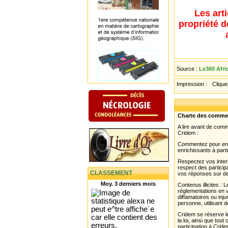
Les art
propriété d
Source :
Le360 Afri
Impression :
Cliquez
Charte des comme
A lire avant de com
Cridem :
Commentez pour enri
enrichissants à parti
Respectez vos interl
respect des partici
CLASSEMENT
vos réponses sur de
Moy. 3 derniers mois
Contenus illicites :
réglementations en v
diffamatoires ou inju
personne, utilisant d
Cridem se réserve le
la loi, ainsi que to
participation à Cride