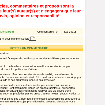
icles, commentaires et propos sont la
e leur(s) auteur(s) et n'engagent que leur
avis, opinion et responsabilité
que (Maroc)
Commentaires :
0
Lus :
9913
 ici pour imprimer l'article
POSTEZ UN COMMENTAIRE
ntaires
menter! Quelques dispositions pour rendre les débats passionnants sur
chir : Le but des commentaires est d'instaurer des échanges
r des articles publiés sur Cridem.
ocuteurs : Pour assurer des débats de qualité, un maître-mot: le
pants. Donnez à chacun le droit d'être en désaccord avec vous. Appuyez
s faits et des arguments, non sur des invectives.
 Le contenu des commentaires ne doit pas contrevenir aux lois et
igueur. Sont notamment illicites les propos racistes ou antisémites,
rieux, divulguant des informations relatives à la vie privée d'une
es oeuvres protégées par les droits d'auteur (textes, photos, vidéos...).
 droit de ne pas valider tout commentaire susceptible de contrevenir à
ut commentaire hors-sujet, promotionnel ou grossier. Merci pour votre
m!