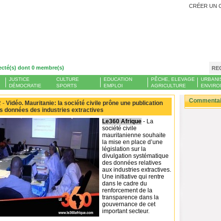
CRÉER UN 
ecté(s) dont 0 membre(s)
RE
JUSTICE
CULTURE
EDUCATION
PÊCHE, ELEVAGE
URBANI
DÉMOCRATIE
SPORTS
EMPLOI
AGRICULTURE
ENVIRO
Commentair
 -
Vidéo. Mauritanie: la société civile prône une publication
 données des industries extractives
Le360 Afrique
- La
société civile
mauritanienne souhaite
la mise en place d’une
législation sur la
divulgation systématique
des données relatives
aux industries extractives.
Une initiative qui rentre
dans le cadre du
renforcement de la
transparence dans la
gouvernance de cet
important secteur.