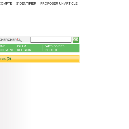
COMPTE
S'IDENTIFIER
PROPOSER UN ARTICLE
CHERCHER
SME
ISLAM
FAITS DIVERS
NNEMENT
RELIGION
INSOLITE
es (0)