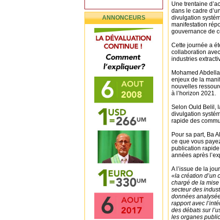
Une trentaine d’ac
dans le cadre d’un
ANNONCEURS
divulgation systém
manifestation rép
gouvernance de ce
Cette journée a ét
collaboration avec
industries extract
Mohamed Abdellahi o
enjeux de la manif
nouvelles ressour
à l’horizon 2021.
Selon Ould Belil, l
divulgation systé
rapide des commun
Pour sa part, Ba A
ce que vous payez
publication rapide
années après l’expl
A l’issue de la j
«la création d’un 
chargé de la mise
secteur des indust
données analysées 
rapport avec l’in
des débats sur l’u
les organes public