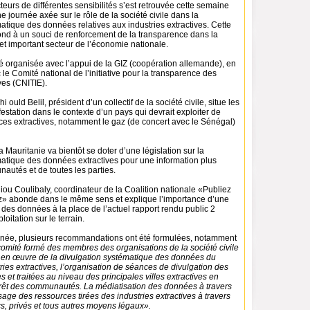
teurs de différentes sensibilités s’est retrouvée cette semaine
e journée axée sur le rôle de la société civile dans la
atique des données relatives aux industries extractives. Cette
ond à un souci de renforcement de la transparence dans la
t important secteur de l’économie nationale.
é organisée avec l’appui de la GIZ (coopération allemande), en
 le Comité national de l’initiative pour la transparence des
ives (CNITIE).
uld Belil, président d’un collectif de la société civile, situe les
estation dans le contexte d’un pays qui devrait exploiter de
ces extractives, notamment le gaz (de concert avec le Sénégal)
a Mauritanie va bientôt se doter d’une législation sur la
matique des données extractives pour une information plus
autés et de toutes les parties.
liou Coulibaly, coordinateur de la Coalition nationale «Publiez
» abonde dans le même sens et explique l’importance d’une
 des données à la place de l’actuel rapport rendu public 2
oitation sur le terrain.
ournée, plusieurs recommandations ont été formulées, notamment
comité formé des membres des organisations de la société civile
 en œuvre de la divulgation systématique des données du
ries extractives, l’organisation de séances de divulgation des
et traitées au niveau des principales villes extractives en
térêt des communautés. La médiatisation des données à travers
sage des ressources tirées des industries extractives à travers
s, privés et tous autres moyens légaux».