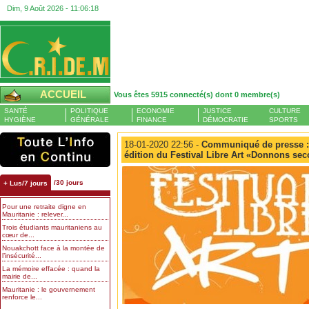
Dim, 9 Août 2026 -
11:06:19
ACCUEIL
Vous êtes 5915 connecté(s) dont 0 membre(s)
SANTÉ
POLITIQUE
ECONOMIE
JUSTICE
CULTURE
HYGIÈNE
GÉNÉRALE
FINANCE
DÉMOCRATIE
SPORTS
18-01-2020 22:56 -
Communiqué de presse :
édition du Festival Libre Art «Donnons sec
/30 jours
+ Lus/7 jours
Pour une retraite digne en
Mauritanie : relever...
Trois étudiants mauritaniens au
cœur de...
Nouakchott face à la montée de
l’insécurité...
La mémoire effacée : quand la
mairie de...
Mauritanie : le gouvernement
renforce le...