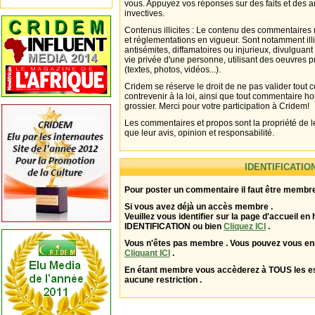
vous. Appuyez vos réponses sur des faits et des 
invectives.
Contenus illicites : Le contenu des commentaires n
et réglementations en vigueur. Sont notamment illi
antisémites, diffamatoires ou injurieux, divulguant
vie privée d'une personne, utilisant des oeuvres p
(textes, photos, vidéos...).
Cridem se réserve le droit de ne pas valider tout
contrevenir à la loi, ainsi que tout commentaire h
grossier. Merci pour votre participation à Cridem!
Les commentaires et propos sont la propriété de l
que leur avis, opinion et responsabilité.
IDENTIFICATIO
Pour poster un commentaire il faut être membre
Si vous avez déjà un accès membre .
Veuillez vous identifier sur la page d'accueil en 
IDENTIFICATION ou bien
Cliquez ICI
.
Vous n'êtes pas membre . Vous pouvez vous enr
Cliquant ICI
.
En étant membre vous accèderez à TOUS les 
aucune restriction .