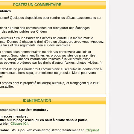
POSTEZ UN COMMENTAIRE
ntaires
menter! Quelques dispositions pour rendre les débats passionnants sur
chir : Le but des commentaires est d'instaurer des échanges
r des articles publiés sur Cridem.
ocuteurs : Pour assurer des débats de qualité, un maître-mot: le
pants. Donnez à chacun le droit d'être en désaccord avec vous. Appuyez
s faits et des arguments, non sur des invectives.
 Le contenu des commentaires ne doit pas contrevenir aux lois et
igueur. Sont notamment illicites les propos racistes ou antisémites,
rieux, divulguant des informations relatives à la vie privée d'une
es oeuvres protégées par les droits d'auteur (textes, photos, vidéos...).
 droit de ne pas valider tout commentaire susceptible de contrevenir à
ut commentaire hors-sujet, promotionnel ou grossier. Merci pour votre
m!
propos sont la propriété de leur(s) auteur(s) et n'engagent que leur
onsabilité.
IDENTIFICATION
mentaire il faut être membre .
 un accès membre .
ifier sur la page d'accueil en haut à droite dans la partie
u bien
Cliquez ICI
.
embre . Vous pouvez vous enregistrer gratuitement en
Cliquant