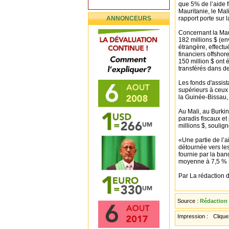
que 5% de l’aide 
Mauritanie, le Mal
ANNONCEURS
rapport porte sur 
Concernant la Maur
182 millions $ (en
étrangère, effect
financiers offshor
150 million $ ont 
transférés dans de
Les fonds d'assis
supérieurs à ceux
la Guinée-Bissau, 
Au Mali, au Burki
paradis fiscaux et
millions $, soulig
«Une partie de l’
détournée vers les
fournie par la ba
moyenne à 7,5 % »
Par La rédaction d
Source :
Rédaction
Impression :
Cliquez