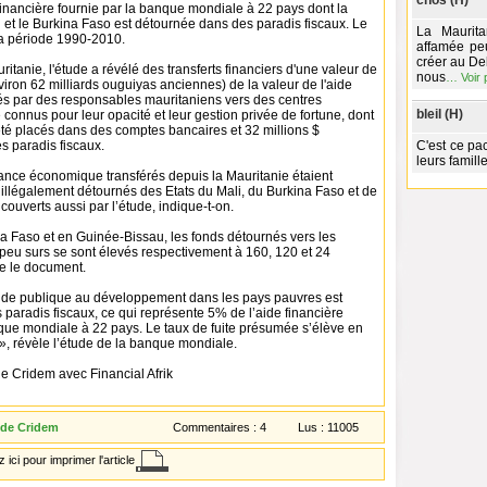
chos (H)
financière fournie par la banque mondiale à 22 pays dont la
i et le Burkina Faso est détournée dans des paradis fiscaux. Le
La Maurit
la période 1990-2010.
affamée peu
créer au Del
itanie, l'étude a révélé des transferts financiers d'une valeur de
nous
…
Voir 
viron 62 milliards ouguiyas anciennes) de la valeur de l'aide
ués par des responsables mauritaniens vers des centres
bleil (H)
e connus pour leur opacité et leur gestion privée de fortune, dont
été placés dans des comptes bancaires et 32 ​​millions $
s paradis fiscaux.
C'est ce pa
leurs famill
tance économique transférés depuis la Mauritanie étaient
 illégalement détournés des Etats du Mali, du Burkina Faso et de
couverts aussi par l’étude, indique-t-on.
na Faso et en Guinée-Bissau, les fonds détournés vers les
 peu surs se sont élevés respectivement à 160, 120 et 24
ne le document.
aide publique au développement dans les pays pauvres est
 paradis fiscaux, ce qui représente 5% de l’aide financière
nque mondiale à 22 pays. Le taux de fuite présumée s’élève en
, révèle l’étude de la banque mondiale.
e Cridem avec Financial Afrik
 de Cridem
Commentaires :
4
Lus :
11005
 ici pour imprimer l'article