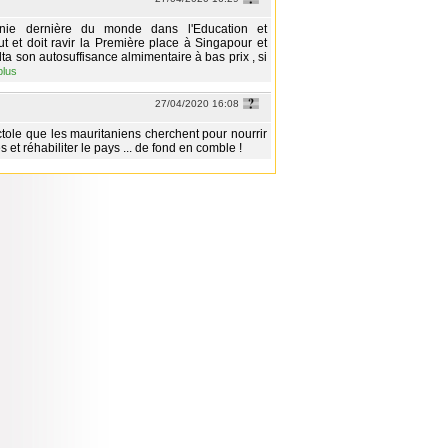
anie dernière du monde dans l'Education et
t et doit ravir la Première place à Singapour et
ta son autosuffisance almimentaire à bas prix , si
plus
27/04/2020 16:08
ctole que les mauritaniens cherchent pour nourrir
es et réhabiliter le pays ... de fond en comble !