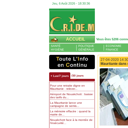
Jeu, 6 Août 2026 -
18:30:36
ACCUEIL
Vous êtes 5206 conn
SANTÉ
POLITIQUE
ECONOMIE
HYGIÈNE
GÉNÉRALE
FINANCE
27-04-2020 14:30
Mauritanie dans 
/30 jours
+ Lus/7 jours
Pour une retraite digne en
Mauritanie : relever...
Aéroport de Nouakchott : baisse
des tarifs du...
La Mauritanie lance une
campagne de semis...
La mémoire effacée : quand la
mairie de...
Nouakchott face à la montée de
l’insécurité...