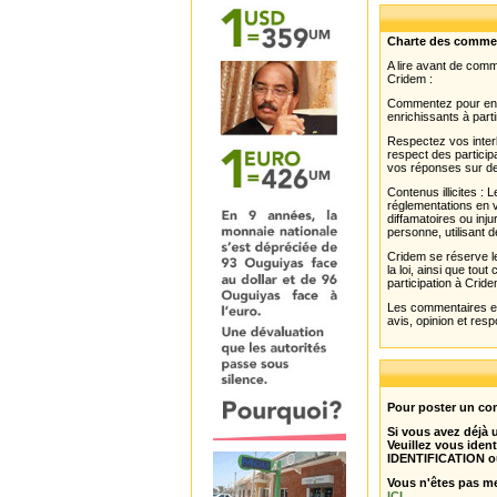
Charte des comme
A lire avant de com
Cridem :
Commentez pour enri
enrichissants à parti
Respectez vos interl
respect des partici
vos réponses sur de
Contenus illicites :
réglementations en v
diffamatoires ou inju
personne, utilisant d
Cridem se réserve le
la loi, ainsi que to
participation à Cride
Les commentaires et 
avis, opinion et resp
Pour poster un com
Si vous avez déjà
Veuillez vous ident
IDENTIFICATION o
Vous n'êtes pas m
ICI
.