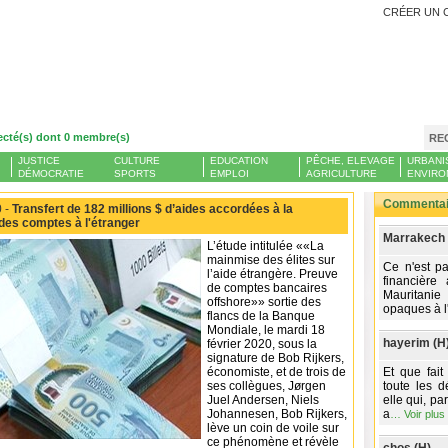
CRÉER UN 
ecté(s) dont 0 membre(s)
RE
JUSTICE
CULTURE
EDUCATION
PÊCHE, ELEVAGE
URBANI
DÉMOCRATIE
SPORTS
EMPLOI
AGRICULTURE
ENVIRO
Commentair
 -
Transfert de 182 millions $ d’aides accordées à la
des comptes à l'étranger
Marrakech 
L’étude intitulée ««La
mainmise des élites sur
Ce n'est pa
l’aide étrangère. Preuve
financière
de comptes bancaires
Mauritanie
offshore»» sortie des
opaques à l'
flancs de la Banque
Mondiale, le mardi 18
hayerim (H
février 2020, sous la
signature de Bob Rijkers,
économiste, et de trois de
Et que fait
ses collègues, Jørgen
toute les 
Juel Andersen, Niels
elle qui, p
Johannesen, Bob Rijkers,
a
…
Voir plus
lève un coin de voile sur
ce phénomène et révèle