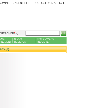
COMPTE
S'IDENTIFIER
PROPOSER UN ARTICLE
CHERCHER
SME
ISLAM
FAITS DIVERS
NNEMENT
RELIGION
INSOLITE
es (0)