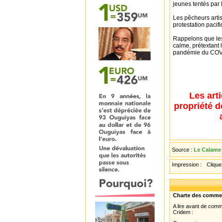
jeunes tentés par 
Les pêcheurs arti
protestation pacifi
Rappelons que les
calme, prétextant 
pandémie du COV
Les art
propriété d
Source :
Le Calame 
Impression :
Cliquez
Charte des comme
A lire avant de com
Cridem :