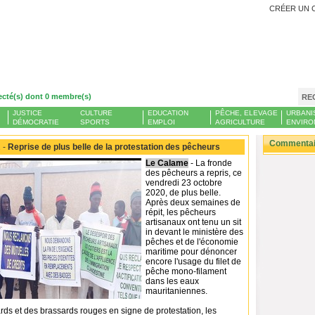
CRÉER UN 
ecté(s) dont 0 membre(s)
RE
JUSTICE
CULTURE
EDUCATION
PÊCHE, ELEVAGE
URBANI
DÉMOCRATIE
SPORTS
EMPLOI
AGRICULTURE
ENVIRO
Commentair
 -
Reprise de plus belle de la protestation des pêcheurs
Le Calame
- La fronde
des pêcheurs a repris, ce
vendredi 23 octobre
2020, de plus belle.
Après deux semaines de
répit, les pêcheurs
artisanaux ont tenu un sit
in devant le ministère des
pêches et de l'économie
maritime pour dénoncer
encore l'usage du filet de
pêche mono-filament
dans les eaux
mauritaniennes.
rds et des brassards rouges en signe de protestation, les