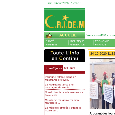
Sam, 8 Août 2026 -
17:35:32
ACCUEIL
Vous êtes 6051 conn
SANTÉ
POLITIQUE
ECONOMIE
HYGIÈNE
GÉNÉRALE
FINANCE
24-10-2020 11:32
/30 jours
+ Lus/7 jours
Pour une retraite digne en
Mauritanie : relever...
La Mauritanie lance une
campagne de semis...
Nouakchott face à la montée de
l’insécurité...
Mauritanie : le gouvernement
renforce le...
La mémoire effacée : quand la
mairie de...
Arborant des foula