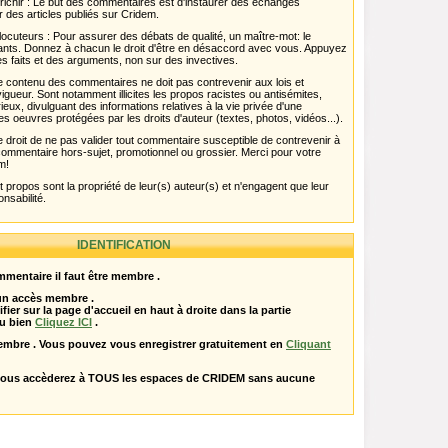
chir : Le but des commentaires est d'instaurer des échanges
r des articles publiés sur Cridem.
ocuteurs : Pour assurer des débats de qualité, un maître-mot: le
pants. Donnez à chacun le droit d'être en désaccord avec vous. Appuyez
s faits et des arguments, non sur des invectives.
 Le contenu des commentaires ne doit pas contrevenir aux lois et
igueur. Sont notamment illicites les propos racistes ou antisémites,
rieux, divulguant des informations relatives à la vie privée d'une
es oeuvres protégées par les droits d'auteur (textes, photos, vidéos...).
 droit de ne pas valider tout commentaire susceptible de contrevenir à
ut commentaire hors-sujet, promotionnel ou grossier. Merci pour votre
m!
propos sont la propriété de leur(s) auteur(s) et n'engagent que leur
onsabilité.
IDENTIFICATION
mentaire il faut être membre .
 un accès membre .
ifier sur la page d'accueil en haut à droite dans la partie
u bien
Cliquez ICI
.
embre . Vous pouvez vous enregistrer gratuitement en
Cliquant
vous accèderez à TOUS les espaces de CRIDEM sans aucune