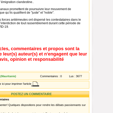
l’émigration clandestine..
sanaux promettent de poursuivre leur mouvement de
que qu’ils qualifient de "juste" et "noble".
 forces antiémeutes ont dispersé les contestataires dans le
l’interdiction de tout rassemblement durant cette période de
ID-19.
icles, commentaires et propos sont la
e leur(s) auteur(s) et n'engagent que leur
avis, opinion et responsabilité
(Mauritanie)
Commentaires :
0
Lus :
3677
 ici pour imprimer l'article
POSTEZ UN COMMENTAIRE
ntaires
menter! Quelques dispositions pour rendre les débats passionnants sur