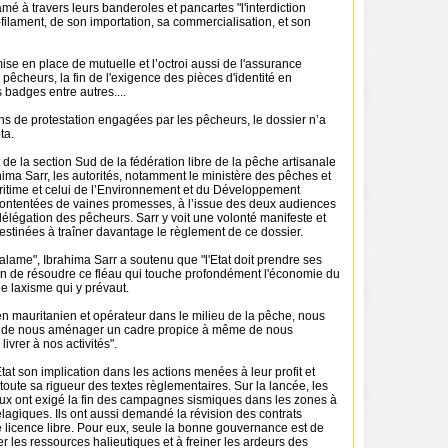
mé à travers leurs banderoles et pancartes "l'interdiction
filament, de son importation, sa commercialisation, et son
a mise en place de mutuelle et l’octroi aussi de l'assurance
 pêcheurs, la fin de l'exigence des pièces d'identité en
badges entre autres....
ns de protestation engagées par les pêcheurs, le dossier n’a
ta.
 de la section Sud de la fédération libre de la pêche artisanale
hima Sarr, les autorités, notamment le ministère des pêches et
itime et celui de l’Environnement et du Développement
contentées de vaines promesses, à l’issue des deux audiences
élégation des pêcheurs. Sarr y voit une volonté manifeste et
tinées à traîner davantage le règlement de ce dossier.
lame", Ibrahima Sarr a soutenu que "l'Etat doit prendre ses
fin de résoudre ce fléau qui touche profondément l'économie du
e laxisme qui y prévaut.
en mauritanien et opérateur dans le milieu de la pêche, nous
at de nous aménager un cadre propice à même de nous
ivrer à nos activités".
’État son implication dans les actions menées à leur profit et
 toute sa rigueur des textes règlementaires. Sur la lancée, les
ux ont exigé la fin des campagnes sismiques dans les zones à
pélagiques. Ils ont aussi demandé la révision des contrats
e licence libre. Pour eux, seule la bonne gouvernance est de
r les ressources halieutiques et à freiner les ardeurs des