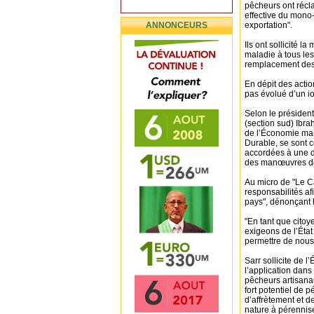
pêcheurs ont récla
effective du mono-
ANNONCEURS
exportation".
Ils ont sollicité l
maladie à tous les
remplacement des 
En dépit des actio
pas évolué d’un io
Selon le président
(section sud) Ibra
de l’Économie mar
Durable, se sont 
accordées à une d
des manœuvres des
Au micro de "Le Ca
responsabilités a
pays", dénonçant l
"En tant que citoy
exigeons de l’Ét
permettre de nous l
Sarr sollicite de l
l’application dans
pêcheurs artisana
fort potentiel de 
d’affrètement et d
nature à pérennise