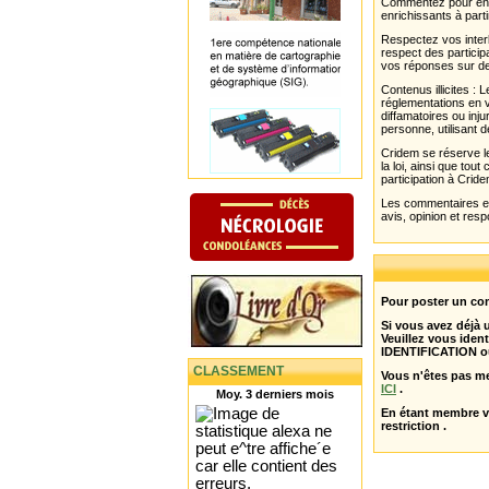
Commentez pour enri
enrichissants à parti
Respectez vos interl
respect des partici
vos réponses sur de
Contenus illicites :
réglementations en v
diffamatoires ou inju
personne, utilisant d
Cridem se réserve le
la loi, ainsi que to
participation à Cride
Les commentaires et 
avis, opinion et resp
Pour poster un com
Si vous avez déjà
Veuillez vous ident
IDENTIFICATION o
CLASSEMENT
Vous n'êtes pas m
ICI
.
Moy. 3 derniers mois
En étant membre 
restriction .