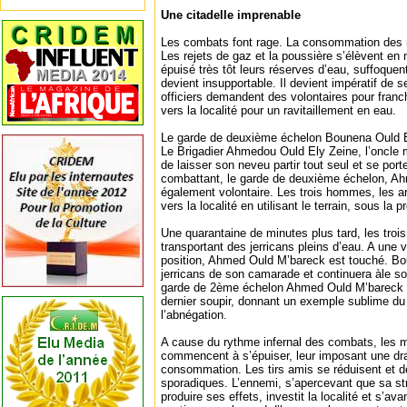
Une citadelle imprenable
Les combats font rage. La consommation des m
Les rejets de gaz et la poussière s’élèvent e
épuisé très tôt leurs réserves d’eau, suffoquen
devient insupportable. Il devient impératif de s
officiers demandent des volontaires pour franc
vers la localité pour un ravitaillement en eau.
Le garde de deuxième échelon Bounena Ould El
Le Brigadier Ahmedou Ould Ely Zeine, l’oncle
de laisser son neveu partir tout seul et se por
combattant, le garde de deuxième échelon, A
également volontaire. Les trois hommes, les 
vers la localité en utilisant le terrain, sous la 
Une quarantaine de minutes plus tard, les tro
transportant des jerricans pleins d’eau. A une 
position, Ahmed Ould M’bareck est touché. Bou
jerricans de son camarade et continuera àle sout
garde de 2ème échelon Ahmed Ould M’bareck m
dernier soupir, donnant un exemple sublime du 
l’abnégation.
A cause du rythme infernal des combats, les m
commencent à s’épuiser, leur imposant une dr
consommation. Les tirs amis se réduisent et d
sporadiques. L’ennemi, s’apercevant que sa s
produire ses effets, investit la localité et s’ava