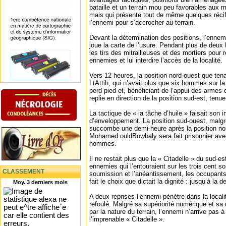
bataille et un terrain mou peu favorables aux
mais qui présente tout de même quelques récifs
l’ennemi pour s’accrocher au terrain.
Devant la détermination des positions, l’enne
joue la carte de l’usure. Pendant plus de deux 
les tirs des mitrailleuses et des mortiers pour
ennemies et lui interdire l’accès de la localité.
Vers 12 heures, la position nord-ouest que ten
LtAttih, qui n’avait plus que six hommes sur la
perd pied et, bénéficiant de l’appui des armes 
replie en direction de la position sud-est, tenue
La tactique de « la tâche d’huile » faisait son
d’enveloppement. La position sud-ouest, malg
succombe une demi-heure après la position nor
Mohamed ouldBowbaly sera fait prisonnier ave
hommes.
Il ne restait plus que la « Citadelle » du sud-es
ennemies qui l’entouraient sur les trois cent s
CLASSEMENT
soumission et l’anéantissement, les occupants 
fait le choix que dictait la dignité : jusqu’à la 
Moy. 3 derniers mois
A deux reprises l’ennemi pénètre dans la localit
refoulé. Malgré sa supériorité numérique et sa
par la nature du terrain, l’ennemi n’arrive pas à
l’imprenable « Citadelle ».