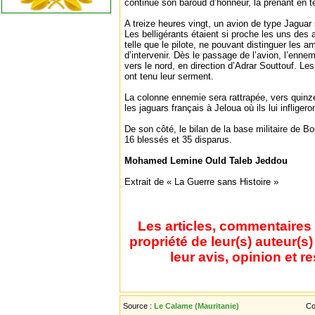
continue son baroud d’honneur, la prenant en te
A treize heures vingt, un avion de type Jaguar 
Les belligérants étaient si proche les uns des a
telle que le pilote, ne pouvant distinguer les 
d’intervenir. Dès le passage de l’avion, l’ennemi
vers le nord, en direction d’Adrar Souttouf. Le
ont tenu leur serment.
La colonne ennemie sera rattrapée, vers quinz
les jaguars français à Jeloua où ils lui infliger
De son côté, le bilan de la base militaire de B
16 blessés et 35 disparus.
Mohamed Lemine Ould Taleb Jeddou
Extrait de « La Guerre sans Histoire »
Les articles, commentaires 
propriété de leur(s) auteur(s
leur avis, opinion et r
Source :
Le Calame (Mauritanie)
Co