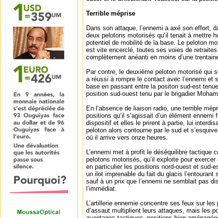
Terrible méprise
Dans son attaque, l’ennemi a axé son effort, 
deux pelotons motorisés qu’il tenait à mettre h
potentiel de mobilité de la base. Le peloton mot
est vite encerclé, toutes ses voies de retraite
complètement anéanti en moins d’une trentain
Par contre, le deuxième peloton motorisé qui se 
a réussi à rompre le contact avec l’ennemi et s
base en passant entre la positon sud-est tenue 
position sud-ouest tenu par le brigadier Moha
En l’absence de liaison radio, une terrible mépr
positions qu’il s’agissait d’un élément ennemi 
dispositif et elles le prirent à partie, lui interd
peloton alors contourne par le sud et s’esquiv
où il arrive vers onze heures.
L’ennemi met à profit le déséquilibre tactique c
pelotons motorisés, qu’il exploite pour exercer
en particulier les positions nord-ouest et sud-e
un ilot imprenable du fait du glacis l’entourant
sauf à un prix que l’ennemi ne semblait pas d
l’immédiat.
L’artillerie ennemie concentre ses feux sur les
d’assaut multiplient leurs attaques, mais les po
avantages tactiques, positions bien aménagé