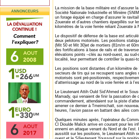
La mission de la base militaire est d’assurer la
ANNONCEURS
Société Nationale Industrielle et Minière (SNI
un forage équipé en charge d’assurer le ravita
Zouerate et d’autres chantiers éparpillés sur l
kilomètres de la voie ferrée reliant Zouerate à
Le dispositif de défense de la base est articulé
deux pelotons motorisés. Les positions statiqu
(Mit 50 et Mit 30)et de mortiers (81m/m et 6
des fortifications à base de rails et de traverse
élévations points –clés au nord-ouest, au sud-
localité, leur permettant de contrôler la quasi-to
Les positions sont distantes d’un kilomètre de
secteurs de tirs qui se recoupent sans angles
motorisés sont pré-positionnés, respectivement 
d’atterrissage au nord de la voie ferrée et à l’es
Le Lieutenant Attih Ould Sid’Ahmed et le Sous
Mamady, qui venaient de finir la passation de 
commandement, attendaient sur la piste d’atter
amener ce dernier à Tmeimichatt, son nouveau 
heures, l’avion passe en battant des ailes com
Quelques minutes après, l’opérateur du Comma
Cl Dioulde Malick arrive en courant pour les in
ennemi en attaque venant du Nord et de l’est. 
aussitôt sur les positions, le Lieutenant Attih s
ouest et le S/lieutenant Youssouf sur la positi