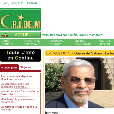
Sam, 8 Août 2026 -
13:46:45
ACCUEIL
Vous êtes 4973 connecté(s) dont 0 membre(s)
SANTÉ
POLITIQUE
ECONOMIE
JUSTICE
CULTURE
HYGIÈNE
GÉNÉRALE
FINANCE
DÉMOCRATIE
SPORTS
16-07-2021 07:45 -
Guerre du Sahara : La ba
/30 jours
+ Lus/7 jours
Pour une retraite digne en
Mauritanie : relever...
La Mauritanie lance une
campagne de semis...
Nouakchott face à la montée de
l’insécurité...
Mauritanie : le gouvernement
renforce le...
La mémoire effacée : quand la
mairie de...
hommes.