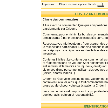
Impression :
Cliquez ici pour imprimer l'article
POSTEZ UN COMMEN
Charte des commentaires
A lire avant de commenter! Quelques dispositions
passionnants sur Cridem :
Commentez pour enrichir : Le but des commentair
enrichissants à partir des articles publiés sur Cri
Respectez vos interlocuteurs : Pour assurer des d
le respect des participants. Donnez à chacun le d
vous. Appuyez vos réponses sur des faits et des 
invectives.
Contenus illicites : Le contenu des commentaires n
et réglementations en vigueur. Sont notamment illi
antisémites, diffamatoires ou injurieux, divulguant
vie privée d'une personne, utilisant des oeuvres p
(textes, photos, vidéos...).
Cridem se réserve le droit de ne pas valider tout
contrevenir à la loi, ainsi que tout commentaire h
grossier. Merci pour votre participation à Cridem!
Les commentaires et propos sont la propriété de l
que leur avis, opinion et responsabilité.
IDENTIFICATIO