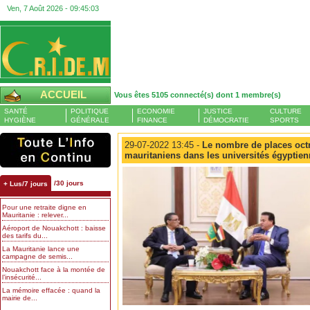
Ven, 7 Août 2026 -
09:45:04
ACCUEIL
Vous êtes 5105 connecté(s) dont 1 membre(s)
SANTÉ
POLITIQUE
ECONOMIE
JUSTICE
CULTURE
HYGIÈNE
GÉNÉRALE
FINANCE
DÉMOCRATIE
SPORTS
29-07-2022 13:45 -
Le nombre de places octr
mauritaniens dans les universités égyptie
/30 jours
+ Lus/7 jours
Pour une retraite digne en
Mauritanie : relever...
Aéroport de Nouakchott : baisse
des tarifs du...
La Mauritanie lance une
campagne de semis...
Nouakchott face à la montée de
l’insécurité...
La mémoire effacée : quand la
mairie de...