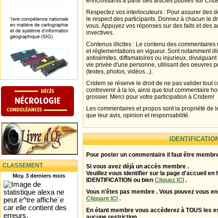
enrichissants à partir des articles publiés sur Cri
Respectez vos interlocuteurs : Pour assurer des d
le respect des participants. Donnez à chacun le d
vous. Appuyez vos réponses sur des faits et des 
invectives.
Contenus illicites : Le contenu des commentaires n
et réglementations en vigueur. Sont notamment illi
antisémites, diffamatoires ou injurieux, divulguant
vie privée d'une personne, utilisant des oeuvres p
(textes, photos, vidéos...).
Cridem se réserve le droit de ne pas valider tout
contrevenir à la loi, ainsi que tout commentaire h
grossier. Merci pour votre participation à Cridem!
Les commentaires et propos sont la propriété de l
que leur avis, opinion et responsabilité.
IDENTIFICATIO
Pour poster un commentaire il faut être membre
CLASSEMENT
Si vous avez déjà un accès membre .
Veuillez vous identifier sur la page d'accueil en 
Moy. 3 derniers mois
IDENTIFICATION ou bien
Cliquez ICI
.
Vous n'êtes pas membre . Vous pouvez vous enr
Cliquant ICI
.
En étant membre vous accèderez à TOUS les 
aucune restriction .