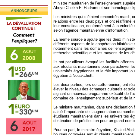
ministre mauritanien de l’enseignement supé
Aboye Cheikh El Hadrami et son homologue ég
ANNONCEURS
Les ministres qui s’étaient rencontrés mardi, o
relations entre les deux pays et ont réaffirmé l
leur consolidation, conformément à la volonté
selon l’agence mauritanienne d’information.
La même source a ajouté que les deux ministr
différents aspects de la coopération bilatérale 
notamment dans les domaines de l’enseignemen
recherche scientifique et les moyens de les dé
Ils ont par ailleurs évoqué les facilités offertes 
aux étudiants mauritaniens pour parachever le
universités égyptiennes et le rôle important jou
égyptien à Nouakchott.
Les deux parties, lors de cette réunion, ont ré
élever le niveau des échanges culturels et scie
signant un nouveau programme exécutif de l’a
domaine de l’enseignement supérieur et de la r
Le ministre mauritanien, dans une déclaration 
salué l’importante de l’augmentation du nombre
étudiants mauritaniens dans les universités ég
destination de prédilection pour un grand nomb
Pour sa part, le ministre égyptien, Khaled Abde
bourses octroyées aux étudiants mauritaniens 