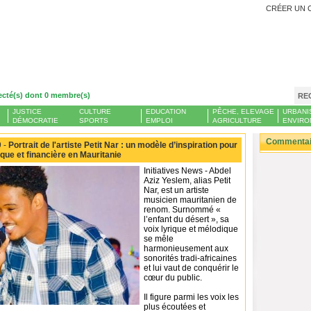
CRÉER UN 
ecté(s) dont 0 membre(s)
RE
JUSTICE
CULTURE
EDUCATION
PÊCHE, ELEVAGE
URBANI
DÉMOCRATIE
SPORTS
EMPLOI
AGRICULTURE
ENVIRO
Commentair
 -
Portrait de l'artiste Petit Nar : un modèle d’inspiration pour
tique et financière en Mauritanie
Initiatives News - Abdel
Aziz Yeslem, alias Petit
Nar, est un artiste
musicien mauritanien de
renom. Surnommé «
l’enfant du désert », sa
voix lyrique et mélodique
se mêle
harmonieusement aux
sonorités tradi-africaines
et lui vaut de conquérir le
cœur du public.
Il figure parmi les voix les
plus écoutées et