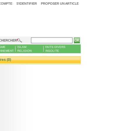
COMPTE
S'IDENTIFIER
PROPOSER UN ARTICLE
CHERCHER
SME
ISLAM
FAITS DIVERS
NNEMENT
RELIGION
INSOLITE
es (0)