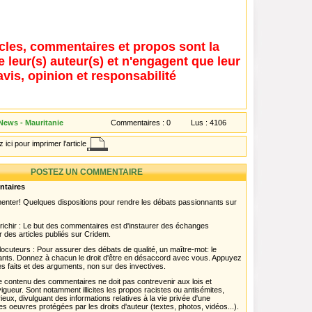
icles, commentaires et propos sont la
e leur(s) auteur(s) et n'engagent que leur
avis, opinion et responsabilité
 News - Mauritanie
Commentaires :
0
Lus :
4106
 ici pour imprimer l'article
POSTEZ UN COMMENTAIRE
ntaires
menter! Quelques dispositions pour rendre les débats passionnants sur
chir : Le but des commentaires est d'instaurer des échanges
r des articles publiés sur Cridem.
ocuteurs : Pour assurer des débats de qualité, un maître-mot: le
pants. Donnez à chacun le droit d'être en désaccord avec vous. Appuyez
s faits et des arguments, non sur des invectives.
 Le contenu des commentaires ne doit pas contrevenir aux lois et
igueur. Sont notamment illicites les propos racistes ou antisémites,
rieux, divulguant des informations relatives à la vie privée d'une
es oeuvres protégées par les droits d'auteur (textes, photos, vidéos...).