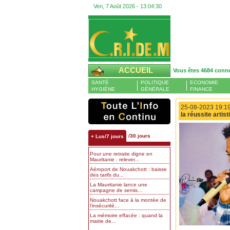
Ven, 7 Août 2026 -
13:04:31
ACCUEIL
Vous êtes 4684 conn
SANTÉ
POLITIQUE
ECONOMIE
HYGIÈNE
GÉNÉRALE
FINANCE
25-08-2023 19:19
la réussite artis
/30 jours
+ Lus/7 jours
Pour une retraite digne en
Mauritanie : relever...
Aéroport de Nouakchott : baisse
des tarifs du...
La Mauritanie lance une
campagne de semis...
Nouakchott face à la montée de
l’insécurité...
La mémoire effacée : quand la
mairie de...