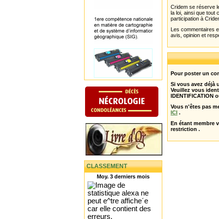
Cridem se réserve le
la loi, ainsi que to
participation à Cride
Les commentaires et 
avis, opinion et resp
Pour poster un com
Si vous avez déjà
Veuillez vous ident
IDENTIFICATION o
Vous n'êtes pas m
ICI
.
En étant membre 
restriction .
CLASSEMENT
Moy. 3 derniers mois