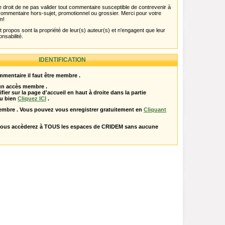
 droit de ne pas valider tout commentaire susceptible de contrevenir à
ut commentaire hors-sujet, promotionnel ou grossier. Merci pour votre
m!
propos sont la propriété de leur(s) auteur(s) et n'engagent que leur
onsabilité.
IDENTIFICATION
mentaire il faut être membre .
 un accès membre .
ifier sur la page d'accueil en haut à droite dans la partie
u bien
Cliquez ICI
.
embre . Vous pouvez vous enregistrer gratuitement en
Cliquant
vous accèderez à TOUS les espaces de CRIDEM sans aucune