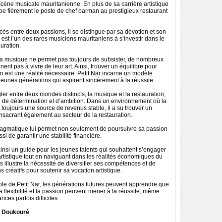
cène musicale mauritanienne. En plus de sa carrière artistique
cupe fièrement le poste de chef barman au prestigieux restaurant
ès entre deux passions, il se distingue par sa dévotion et son
l est l’un des rares musiciens mauritaniens à s’investir dans le
auration.
a musique ne permet pas toujours de subsister, de nombreux
nent pas à vivre de leur art. Ainsi, trouver un équilibre pour
n est une réalité nécessaire. Petit Nar incarne un modèle
 jeunes générations qui aspirent sincèrement à la réussite.
ler entre deux mondes distincts, la musique et la restauration,
e de détermination et d’ambition. Dans un environnement où la
toujours une source de revenus stable, il a su trouver un
nsacrant également au secteur de la restauration.
agmatique lui permet non seulement de poursuivre sa passion
si de garantir une stabilité financière.
ainsi un guide pour les jeunes talents qui souhaitent s’engager
rtistique tout en naviguant dans les réalités économiques du
 illustre la nécessité de diversifier ses compétences et de
 créatifs pour soutenir sa vocation artistique.
le de Petit Nar, les générations futures peuvent apprendre que
a flexibilité et la passion peuvent mener à la réussite, même
ces parfois difficiles.
 Doukouré