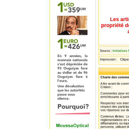
Les art
propriété d
Source :
Initiatives
Impression :
Cliquez
Charte des comme
A lire avant de com
Cridem :
Commentez pour enri
enrichissants à parti
Respectez vos interl
respect des partici
vos réponses sur de
Contenus illicites :
réglementations en v
diffamatoires ou inju
personne, utilisant d