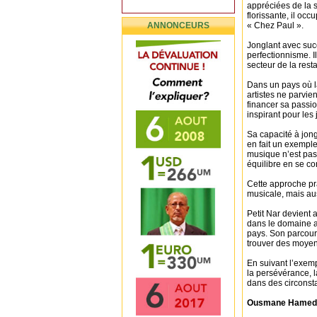
appréciées de la s
florissante, il oc
ANNONCEURS
« Chez Paul ».
Jonglant avec succ
perfectionnisme. I
secteur de la rest
Dans un pays où l
artistes ne parvien
financer sa passio
inspirant pour les
Sa capacité à jong
en fait un exempl
musique n’est pas 
équilibre en se co
Cette approche pr
musicale, mais aus
Petit Nar devient 
dans le domaine a
pays. Son parcours
trouver des moyens
En suivant l’exemp
la persévérance, l
dans des circonstan
Ousmane Hamed