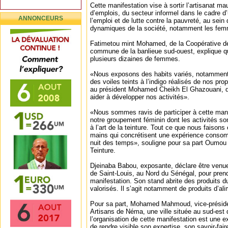
Cette manifestation vise à sortir l’artisanat ma
d’emplois, du secteur informel dans le cadre d
ANNONCEURS
l’emploi et de lutte contre la pauvreté, au sein
dynamiques de la société, notamment les femm
Fatimetou mint Mohamed, de la Coopérative 
commune de la banlieue sud-ouest, explique q
plusieurs dizaines de femmes.
«Nous exposons des habits variés, notammen
des voiles teints à l’indigo réalisés de nos 
au président Mohamed Cheikh El Ghazouani, d
aider à développer nos activités».
«Nous sommes ravis de participer à cette mani
notre groupement féminin dont les activités s
à l’art de la teinture. Tout ce que nous faisons
mains qui concrétisent une expérience consom
nuit des temps», souligne pour sa part Oumou 
Teinture.
Djeinaba Babou, exposante, déclare être venue
de Saint-Louis, au Nord du Sénégal, pour prend
manifestation. Son stand abrite des produits du
valorisés. Il s’agit notamment de produits d’al
Pour sa part, Mohamed Mahmoud, vice-préside
Artisans de Néma, une ville située au sud-est 
l’organisation de cette manifestation est une ex
de rendre visible son expertise, son savoir-faire