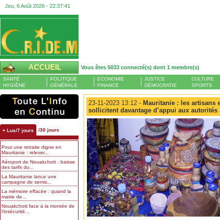
Jeu, 6 Août 2026 -
22:37:41
ACCUEIL
Vous êtes 5033 connecté(s) dont 1 membre(s)
SANTÉ
POLITIQUE
ECONOMIE
JUSTICE
CULTURE
HYGIÈNE
GÉNÉRALE
FINANCE
DÉMOCRATIE
SPORTS
23-11-2023 13:12 -
Mauritanie : les artisans 
sollicitent davantage d’appui aux autorités
/30 jours
+ Lus/7 jours
Pour une retraite digne en
Mauritanie : relever...
Aéroport de Nouakchott : baisse
des tarifs du...
La Mauritanie lance une
campagne de semis...
La mémoire effacée : quand la
mairie de...
Nouakchott face à la montée de
l’insécurité...