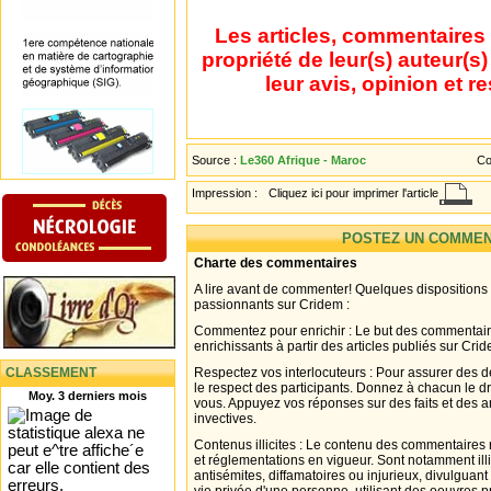
Les articles, commentaires 
propriété de leur(s) auteur(s
leur avis, opinion et r
Source :
Le360 Afrique - Maroc
Co
Impression :
Cliquez ici pour imprimer l'article
POSTEZ UN COMMEN
Charte des commentaires
A lire avant de commenter! Quelques dispositions
passionnants sur Cridem :
Commentez pour enrichir : Le but des commentair
enrichissants à partir des articles publiés sur Cri
CLASSEMENT
Respectez vos interlocuteurs : Pour assurer des d
le respect des participants. Donnez à chacun le d
Moy. 3 derniers mois
vous. Appuyez vos réponses sur des faits et des 
invectives.
Contenus illicites : Le contenu des commentaires n
et réglementations en vigueur. Sont notamment illi
antisémites, diffamatoires ou injurieux, divulguant