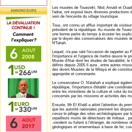
Les musées de Touezekt, Ntid, Amatil et Ouada
ANNONCEURS
l'adrar, ont exposé leurs diverses productions
sein de l'enceinte du village touristique.
Tous, ont connu un afflux important de visiteur
président de la république. Au musée de Touez
une bonne partie du temps à écouter les explic
par le doyen des conservateurs des musées de 
N'Tahah.
Lequel, n'a pas raté l'occasion de rappeler au 
l'importance et l'urgence de mettre œuvre le pr
Musée d'Atar dont les études de faisabilité, le 
définis depuis 2005.Il aura , entre autres missi
des divers Musées de la Wilaya et de constitue
appropriée et convenante.
Le conservateur O. N'atahah a expliqué égalem
république, l'importance d'établir une coordinat
entre les ministères de la culture et celui du t
concernés par les missions et activités des 
Ensuite, Mr El Khalil a attiré l'attention du pr
que les autorité nationales prennent les dispos
cesse le pillage des sites archéologiques par 
orpailleurs munis de détecteurs de métaux , par
,vendent ou fuitent à l’étranger, de nombreux o
géologiques et ornementaux à base de fer, cuiv