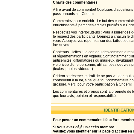
Charte des commentaires
A lire avant de commenter! Quelques dispositions
passionnants sur Cridem :
Commentez pour enrichir : Le but des commentair
enrichissants à partir des articles publiés sur Cri
Respectez vos interlocuteurs : Pour assurer des d
le respect des participants. Donnez à chacun le d
vous. Appuyez vos réponses sur des faits et des 
invectives.
Contenus illicites : Le contenu des commentaires n
et réglementations en vigueur. Sont notamment illi
antisémites, diffamatoires ou injurieux, divulguant
vie privée d'une personne, utilisant des oeuvres p
(textes, photos, vidéos...).
Cridem se réserve le droit de ne pas valider tout
contrevenir à la loi, ainsi que tout commentaire h
grossier. Merci pour votre participation à Cridem!
Les commentaires et propos sont la propriété de l
que leur avis, opinion et responsabilité.
IDENTIFICATIO
Pour poster un commentaire il faut être membre
Si vous avez déjà un accès membre .
Veuillez vous identifier sur la page d'accueil en 