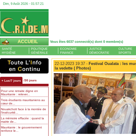
Dim, 9 Août 2026 -
01:57:22
ACCUEIL
Vous êtes 6037 connecté(s) dont 0 membre(s)
SANTÉ
POLITIQUE
ECONOMIE
JUSTICE
CULTURE
HYGIÈNE
GÉNÉRALE
FINANCE
DÉMOCRATIE
SPORTS
22-12-2023 19:37 -
Festival Oualata : les mu
la vedette ( Photos)
/30 jours
+ Lus/7 jours
Pour une retraite digne en
Mauritanie : relever...
Trois étudiants mauritaniens au
cœur de...
Nouakchott face à la montée de
l’insécurité...
La mémoire effacée : quand la
mairie de...
Mauritanie : le gouvernement
renforce le...