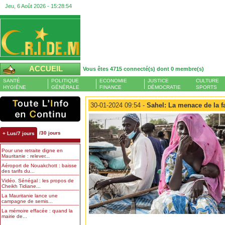
Jeu, 6 Août 2026 -
15:28:55
ACCUEIL
Vous êtes 4715 connecté(s) dont 0 membre(s)
SANTÉ
POLITIQUE
ECONOMIE
JUSTICE
CULTURE
HYGIÈNE
GÉNÉRALE
FINANCE
DÉMOCRATIE
SPORTS
30-01-2024 09:54 -
Sahel: La menace de la f
/30 jours
+ Lus/7 jours
Pour une retraite digne en
Mauritanie : relever...
Aéroport de Nouakchott : baisse
des tarifs du...
Vidéo. Sénégal : les propos de
Cheikh Tidiane...
La Mauritanie lance une
campagne de semis...
La mémoire effacée : quand la
mairie de...