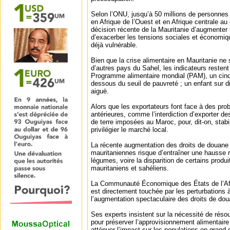
Selon l’ONU, jusqu’à 50 millions de personnes p
en Afrique de l’Ouest et en Afrique centrale au
décision récente de la Mauritanie d’augmenter l
d’exacerber les tensions sociales et économiq
déjà vulnérable.
Bien que la crise alimentaire en Mauritanie ne 
d’autres pays du Sahel, les indicateurs resten
Programme alimentaire mondial (PAM), un cinqu
dessous du seuil de pauvreté ; un enfant sur di
aiguë.
Alors que les exportateurs font face à des prob
antérieures, comme l’interdiction d’exporter d
de terre imposées au Maroc, pour, dit-on, stabili
privilégier le marché local.
La récente augmentation des droits de douane p
mauritaniennes risque d’entraîner une hausse ra
légumes, voire la disparition de certains produ
mauritaniens et sahéliens.
La Communauté Économique des États de l’Af
est directement touchée par les perturbations
l’augmentation spectaculaire des droits de dou
Ses experts insistent sur la nécessité de réso
pour préserver l’approvisionnement alimentaire
atténuer l’impact sur les populations en grand