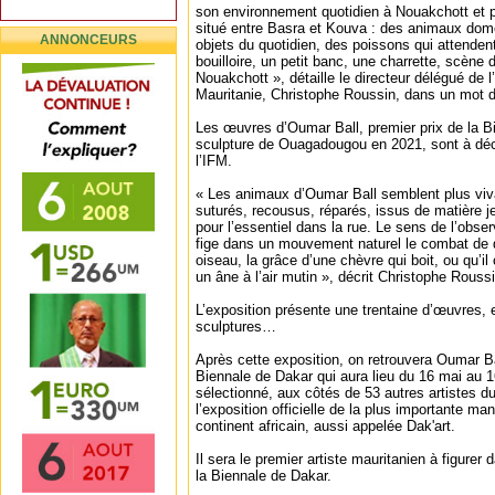
son environnement quotidien à Nouakchott et pa
situé entre Basra et Kouva : des animaux dom
ANNONCEURS
objets du quotidien, des poissons qui attendent
bouilloire, un petit banc, une charrette, scène d
Nouakchott », détaille le directeur délégué de l
Mauritanie, Christophe Roussin, dans un mot 
Les œuvres d’Oumar Ball, premier prix de la Bi
sculpture de Ouagadougou en 2021, sont à déco
l’IFM.
« Les animaux d’Oumar Ball semblent plus viv
suturés, recousus, réparés, issus de matière 
pour l’essentiel dans la rue. Le sens de l’obser
fige dans un mouvement naturel le combat de d
oiseau, la grâce d’une chèvre qui boit, ou qu’i
un âne à l’air mutin », décrit Christophe Roussi
L’exposition présente une trentaine d’œuvres, 
sculptures…
Après cette exposition, on retrouvera Oumar Bal
Biennale de Dakar qui aura lieu du 16 mai au 16
sélectionné, aux côtés de 53 autres artistes d
l’exposition officielle de la plus importante man
continent africain, aussi appelée Dak'art.
Il sera le premier artiste mauritanien à figurer 
la Biennale de Dakar.