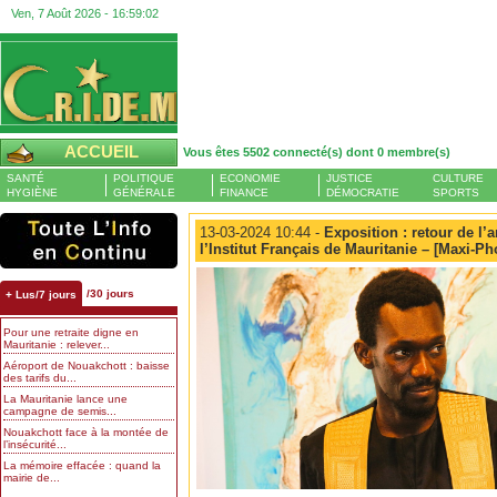
Ven, 7 Août 2026 -
16:59:05
ACCUEIL
Vous êtes 5502 connecté(s) dont 0 membre(s)
SANTÉ
POLITIQUE
ECONOMIE
JUSTICE
CULTURE
HYGIÈNE
GÉNÉRALE
FINANCE
DÉMOCRATIE
SPORTS
13-03-2024 10:44 -
Exposition : retour de l’a
l’Institut Français de Mauritanie – [Maxi-P
/30 jours
+ Lus/7 jours
Pour une retraite digne en
Mauritanie : relever...
Aéroport de Nouakchott : baisse
des tarifs du...
La Mauritanie lance une
campagne de semis...
Nouakchott face à la montée de
l’insécurité...
La mémoire effacée : quand la
mairie de...