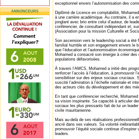
exceptionnel envers l’autonomisation des co
ANNONCEURS
Diplômé de Licence en comptabilité, Mohamed 
à une carrière académique. Au contraire, il a e
jonglant avec brio entre celui d’auteur, de lea
conférencier, de consultant indépendant et, su
(Association pour la mission Culturelle et Socia
Son ascension vers le leadership social a été 
familial humble et son engagement envers le bi
que l’éducation et l’autonomisation économique 
Mohamed a consacré son énergie à créer des o
populations défavorisées.
À travers l’AMCS, Mohamed a initié des prog
renforcer l’accès à l’éducation, à promouvoir l’e
sensibiliser sur des enjeux sociaux cruciaux. 
suscité l’admiration à l’échelle nationale et inter
des acteurs clés du développement et des mé
En tant que conférencier recherché, Mohamed 
sa vision inspirante. Sa capacité à articuler de
sociaux les plus pressants fait de lui un leade
civile mauritanienne.
Mais au-delà de ses réalisations professionne
ancré dans ses valeurs. Sa volonté inébranlable
promouvoir l’équité sociale continue d’inspirer
leaders.