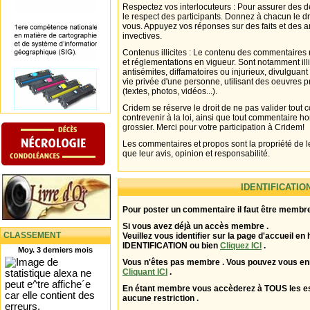
Respectez vos interlocuteurs : Pour assurer des d
le respect des participants. Donnez à chacun le d
vous. Appuyez vos réponses sur des faits et des 
invectives.
Contenus illicites : Le contenu des commentaires n
et réglementations en vigueur. Sont notamment illi
antisémites, diffamatoires ou injurieux, divulguant
vie privée d'une personne, utilisant des oeuvres p
(textes, photos, vidéos...).
Cridem se réserve le droit de ne pas valider tout
contrevenir à la loi, ainsi que tout commentaire h
grossier. Merci pour votre participation à Cridem!
Les commentaires et propos sont la propriété de l
que leur avis, opinion et responsabilité.
IDENTIFICATIO
Pour poster un commentaire il faut être membre
Si vous avez déjà un accès membre .
CLASSEMENT
Veuillez vous identifier sur la page d'accueil en 
IDENTIFICATION ou bien
Cliquez ICI
.
Moy. 3 derniers mois
Vous n'êtes pas membre . Vous pouvez vous enr
Cliquant ICI
.
En étant membre vous accèderez à TOUS les 
aucune restriction .