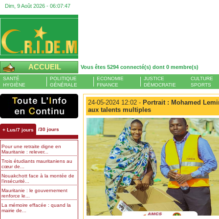
Dim, 9 Août 2026 -
06:07:48
ACCUEIL
Vous êtes 5294 connecté(s) dont 0 membre(s)
SANTÉ
POLITIQUE
ECONOMIE
JUSTICE
CULTURE
HYGIÈNE
GÉNÉRALE
FINANCE
DÉMOCRATIE
SPORTS
24-05-2024 12:02 -
Portrait : Mohamed Lemin
aux talents multiples
/30 jours
+ Lus/7 jours
Pour une retraite digne en
Mauritanie : relever...
Trois étudiants mauritaniens au
cœur de...
Nouakchott face à la montée de
l’insécurité...
Mauritanie : le gouvernement
renforce le...
La mémoire effacée : quand la
mairie de...