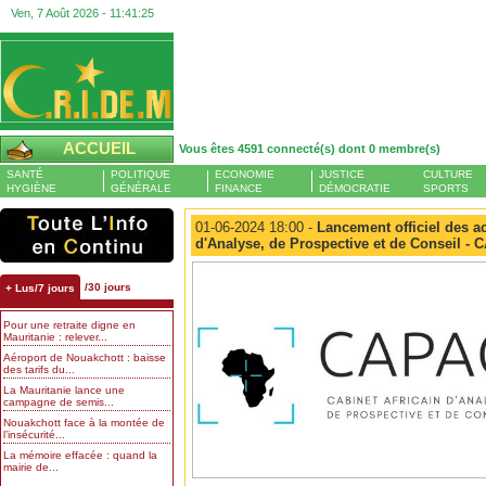
Ven, 7 Août 2026 -
11:41:26
ACCUEIL
Vous êtes 4591 connecté(s) dont 0 membre(s)
SANTÉ
POLITIQUE
ECONOMIE
JUSTICE
CULTURE
HYGIÈNE
GÉNÉRALE
FINANCE
DÉMOCRATIE
SPORTS
01-06-2024 18:00 -
Lancement officiel des act
d'Analyse, de Prospective et de Conseil -
/30 jours
+ Lus/7 jours
Pour une retraite digne en
Mauritanie : relever...
Aéroport de Nouakchott : baisse
des tarifs du...
La Mauritanie lance une
campagne de semis...
Nouakchott face à la montée de
l’insécurité...
La mémoire effacée : quand la
mairie de...