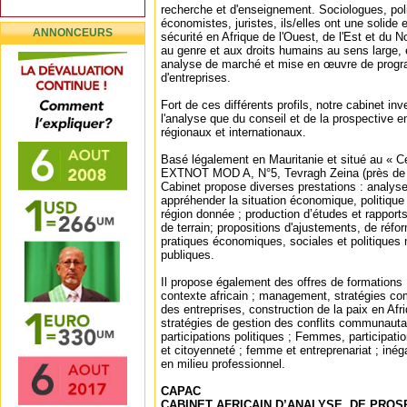
recherche et d'enseignement. Sociologues, poli
économistes, juristes, ils/elles ont une solide 
ANNONCEURS
sécurité en Afrique de l'Ouest, de l'Est et du N
au genre et aux droits humains au sens large,
analyse de marché et mise en œuvre de pro
d'entreprises.
Fort de ces différents profils, notre cabinet inve
l'analyse que du conseil et de la prospective en
régionaux et internationaux.
Basé légalement en Mauritanie et situé au « C
EXTNOT MOD A, N°5, Tevragh Zeina (près de 
Cabinet propose diverses prestations : analyse
appréhender la situation économique, politique
région donnée ; production d’études et rapport
de terrain; propositions d'ajustements, de réfo
pratiques économiques, sociales et politiques
publiques.
Il propose également des offres de formations 
contexte africain ; management, stratégies c
des entreprises, construction de la paix en Afri
stratégies de gestion des conflits communauta
participations politiques ; Femmes, participati
et citoyenneté ; femme et entreprenariat ; inéga
en milieu professionnel.
CAPAC
CABINET AFRICAIN D’ANALYSE, DE PROS