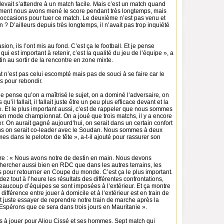
evait s’attendre à un match facile. Mais c’est un match quand
ent nous avons mené le score pendant très longtemps, mais
 occasions pour tuer ce match. Le deuxième n’est pas venu et
ion ? D’ailleurs depuis très longtemps, il n’avait pas trop inquiété
sion, ils l’ont mis au fond. C’est ça le football. Et je pense
qui est important à retenir, c’est la qualité du jeu de l’équipe », a
n au sortir de la rencontre en zone mixte.
tat n’est pas celui escompté mais pas de souci à se faire car le
s pour rebondir.
je pense qu’on a maîtrisé le sujet, on a dominé l’adversaire, on
 qu’il fallait, il fallait juste être un peu plus efficace devant et la
. Et le plus important aussi, c’est de rappeler que nous sommes
en mode championnat. On a joué que trois matchs, il y a encore
r. On aurait gagné aujourd’hui, on serait dans un certain confort
ns on serait co-leader avec le Soudan. Nous sommes à deux
s dans le peloton de tête », a-t-il ajouté pour rassurer son
re : « Nous avons notre de destin en main. Nous devons
chercher aussi bien en RDC que dans les autres terrains, les
s pour retourner en Coupe du monde. C’est ça le plus important.
z tout à l’heure les résultats des différentes confrontations,
eaucoup d’équipes se sont imposées à l’extérieur. Et ça montre
différence entre jouer à domicile et à l’extérieur est en train de
faut juste essayer de reprendre notre train de marche après la
 Espérons que ce sera dans trois jours en Mauritanie ».
hs à jouer pour Aliou Cissé et ses hommes. Sept match qui