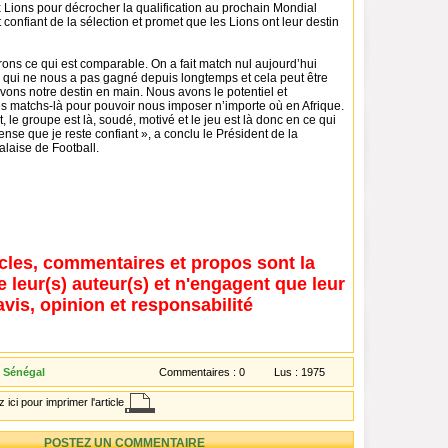
x Lions pour décrocher la qualification au prochain Mondial
confiant de la sélection et promet que les Lions ont leur destin
ons ce qui est comparable. On a fait match nul aujourd’hui
 qui ne nous a pas gagné depuis longtemps et cela peut être
vons notre destin en main. Nous avons le potentiel et
es matchs-là pour pouvoir nous imposer n’importe où en Afrique.
t, le groupe est là, soudé, motivé et le jeu est là donc en ce qui
nse que je reste confiant », a conclu le Président de la
laise de Football.
icles, commentaires et propos sont la
e leur(s) auteur(s) et n'engagent que leur
avis, opinion et responsabilité
 Sénégal
Commentaires :
0
Lus :
1975
 ici pour imprimer l'article
POSTEZ UN COMMENTAIRE