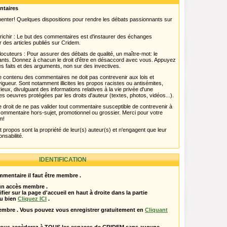
ntaires
menter! Quelques dispositions pour rendre les débats passionnants sur
chir : Le but des commentaires est d'instaurer des échanges
r des articles publiés sur Cridem.
ocuteurs : Pour assurer des débats de qualité, un maître-mot: le
pants. Donnez à chacun le droit d'être en désaccord avec vous. Appuyez
s faits et des arguments, non sur des invectives.
 Le contenu des commentaires ne doit pas contrevenir aux lois et
igueur. Sont notamment illicites les propos racistes ou antisémites,
rieux, divulguant des informations relatives à la vie privée d'une
es oeuvres protégées par les droits d'auteur (textes, photos, vidéos...).
 droit de ne pas valider tout commentaire susceptible de contrevenir à
ut commentaire hors-sujet, promotionnel ou grossier. Merci pour votre
m!
propos sont la propriété de leur(s) auteur(s) et n'engagent que leur
onsabilité.
IDENTIFICATION
mentaire il faut être membre .
 un accès membre .
ifier sur la page d'accueil en haut à droite dans la partie
u bien
Cliquez ICI
.
embre . Vous pouvez vous enregistrer gratuitement en
Cliquant