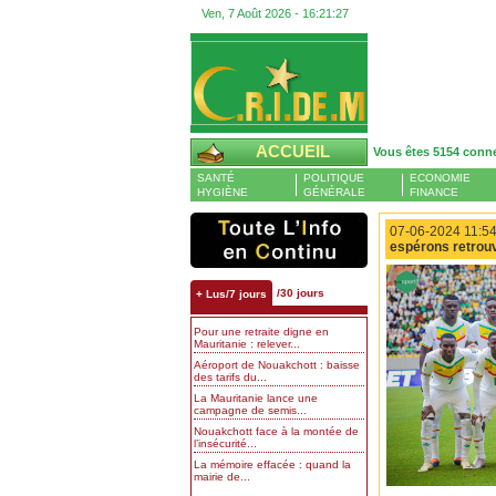
Ven, 7 Août 2026 -
16:21:28
ACCUEIL
Vous êtes 5154 conn
SANTÉ
POLITIQUE
ECONOMIE
HYGIÈNE
GÉNÉRALE
FINANCE
07-06-2024 11:54
espérons retrouv
/30 jours
+ Lus/7 jours
Pour une retraite digne en
Mauritanie : relever...
Aéroport de Nouakchott : baisse
des tarifs du...
La Mauritanie lance une
campagne de semis...
Nouakchott face à la montée de
l’insécurité...
La mémoire effacée : quand la
mairie de...