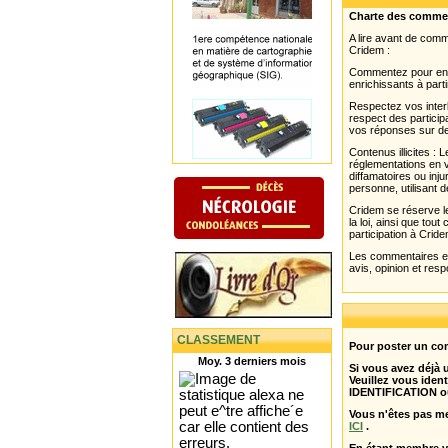
Charte des comme
A lire avant de com
Cridem :
Commentez pour enri
enrichissants à parti
Respectez vos interl
respect des partici
vos réponses sur de
Contenus illicites :
réglementations en v
diffamatoires ou inju
personne, utilisant d
Cridem se réserve le
la loi, ainsi que to
participation à Cride
Les commentaires et 
avis, opinion et resp
CLASSEMENT
Pour poster un com
Moy. 3 derniers mois
Si vous avez déjà
Veuillez vous ident
IDENTIFICATION o
Vous n'êtes pas m
ICI
.