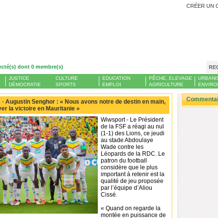
CRÉER UN 
ecté(s) dont 0 membre(s)
RE
JUSTICE
CULTURE
EDUCATION
PÊCHE, ELEVAGE
URBANI
DÉMOCRATIE
SPORTS
EMPLOI
AGRICULTURE
ENVIRO
Commentair
 -
Augustin Senghor : « Nous avons notre de destin en main,
er la victoire en Mauritanie »
Wiwsport - Le Président
de la FSF a réagi au nul
(1-1) des Lions, ce jeudi
au stade Abdoulaye
Wade contre les
Léopards de la RDC. Le
patron du football
considère que le plus
important à retenir est la
qualité de jeu proposée
par l’équipe d’Aliou
Cissé.
« Quand on regarde la
montée en puissance de