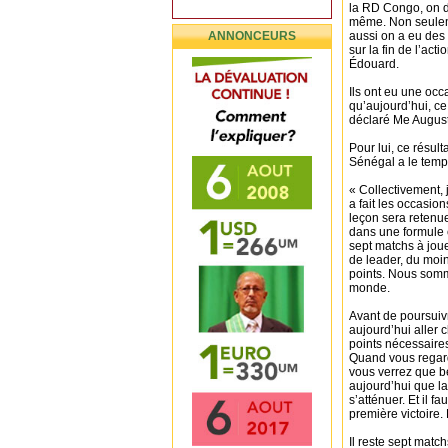
la RD Congo, on d
même. Non seulem
ANNONCEURS
aussi on a eu des
sur la fin de l’act
Édouard.
Ils ont eu une occa
qu’aujourd’hui, ce 
déclaré Me Augusti
Pour lui, ce résul
Sénégal a le temp
« Collectivement, 
a fait les occasions
leçon sera retenue
dans une formule 
sept matchs à joue
de leader, du moi
points. Nous somme
monde.
Avant de poursuiv
aujourd’hui aller 
points nécessaire
Quand vous regarde
vous verrez que b
aujourd’hui que la 
s’atténuer. Et il 
première victoire.
Il reste sept matc