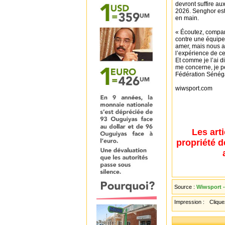
devront suffire au
2026. Senghor est 
en main.
« Écoutez, compar
contre une équipe
amer, mais nous a
l’expérience de c
Et comme je l’ai di
me concerne, je pe
Fédération Sénéga
wiwsport.com
Les art
propriété d
Source :
Wiwsport -
Impression :
Cliquez