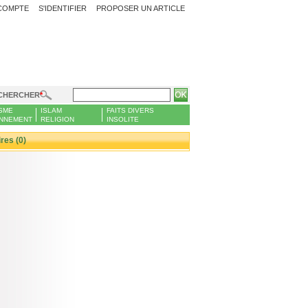
COMPTE
S'IDENTIFIER
PROPOSER UN ARTICLE
CHERCHER
SME
ISLAM
FAITS DIVERS
NNEMENT
RELIGION
INSOLITE
es (0)