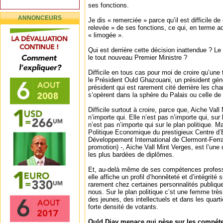
ses fonctions.
ANNONCEURS
Je dis « remerciée » parce qu’il est difficile de 
relevée » de ses fonctions, ce qui, en terme ad
« limogée ».
Qui est derrière cette décision inattendue ? L
le tout nouveau Premier Ministre ?
Difficile en tous cas pour moi de croire qu’une t
le Président Ould Ghazouani, un président géné
président qui est rarement cité derrière les c
s’opèrent dans la sphère du Palais ou celle de 
Difficile surtout à croire, parce que, Aiche Vall
n’importe qui. Elle n’est pas n’importe qui, sur 
n’est pas n’importe qui sur le plan politique. M
Politique Economique du prestigieux Centre d’
Développement International de Clermont-Ferr
promotion) -, Aiche Vall Mint Verges, est l’u
les plus bardées de diplômes.
Et, au-delà même de ses compétences profess
elle affiche un profil d’honnêteté et d’intégrité
rarement chez certaines personnalités publi
nous. Sur le plan politique c’st une femme trè
des jeunes, des intellectuels et dans les quarti
forte densité de votants.
Ould Diay menace qui pèse sur les compét