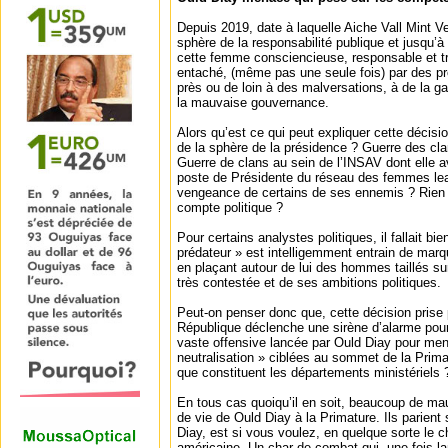
Depuis 2019, date à laquelle Aiche Vall Mint V
sphère de la responsabilité publique et jusqu’à
cette femme consciencieuse, responsable et t
entaché, (même pas une seule fois) par des p
près ou de loin à des malversations, à de la ga
la mauvaise gouvernance.
Alors qu’est ce qui peut expliquer cette décis
de la sphère de la présidence ? Guerre des cla
Guerre de clans au sein de l’INSAV dont elle a
poste de Présidente du réseau des femmes le
vengeance de certains de ses ennemis ? Rien 
compte politique ?
Pour certains analystes politiques, il fallait bi
prédateur » est intelligemment entrain de marque
en plaçant autour de lui des hommes taillés su
très contestée et de ses ambitions politiques.
Peut-on penser donc que, cette décision prise 
République déclenche une sirène d’alarme pour
vaste offensive lancée par Ould Diay pour men
neutralisation » ciblées au sommet de la Prima
que constituent les départements ministériels 
En tous cas quoiqu’il en soit, beaucoup de mau
de vie de Ould Diay à la Primature. Ils parien
Diay, est si vous voulez, en quelque sorte le
américaine. Un char de combat qui, une fois la