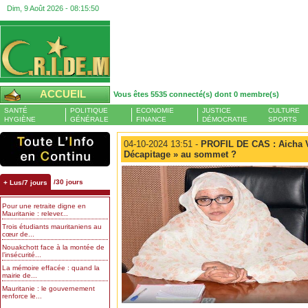
Dim, 9 Août 2026 -
08:15:51
ACCUEIL
Vous êtes 5535 connecté(s) dont 0 membre(s)
SANTÉ
POLITIQUE
ECONOMIE
JUSTICE
CULTURE
HYGIÈNE
GÉNÉRALE
FINANCE
DÉMOCRATIE
SPORTS
04-10-2024 13:51 -
PROFIL DE CAS : Aicha Va
Décapitage » au sommet ?
/30 jours
+ Lus/7 jours
Pour une retraite digne en
Mauritanie : relever...
Trois étudiants mauritaniens au
cœur de...
Nouakchott face à la montée de
l’insécurité...
La mémoire effacée : quand la
mairie de...
Mauritanie : le gouvernement
renforce le...