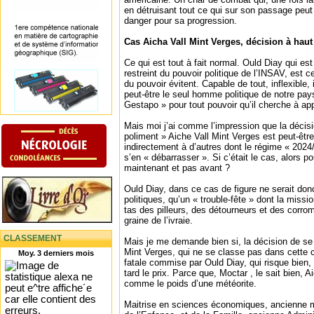
en détruisant tout ce qui sur son passage peut
danger pour sa progression.
Cas Aicha Vall Mint Verges, décision à haut
Ce qui est tout à fait normal. Ould Diay qui es
restreint du pouvoir politique de l’INSAV, est
du pouvoir évitent. Capable de tout, inflexible,
peut-être le seul homme politique de notre pay
Gestapo » pour tout pouvoir qu’il cherche à app
Mais moi j’ai comme l’impression que la décisi
poliment » Aiche Vall Mint Verges est peut-être
indirectement à d’autres dont le régime « 2024
s’en « débarrasser ». Si c’était le cas, alors p
maintenant et pas avant ?
Ould Diay, dans ce cas de figure ne serait don
politiques, qu’un « trouble-fête » dont la missi
tas des pilleurs, des détourneurs et des corro
graine de l’ivraie.
CLASSEMENT
Mais je me demande bien si, la décision de se
Mint Verges, qui ne se classe pas dans cette c
Moy. 3 derniers mois
fatale commise par Ould Diay, qui risque bien, 
tard le prix. Parce que, Moctar , le sait bien, 
comme le poids d’une météorite.
Maitrise en sciences économiques, ancienne mi