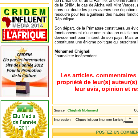
de l’Enfance, et de la Famille, ancienne Admini
de la SNIM, le cas de Aicha Vall Mint Verges, 
sans nul doute les jours avenirs une équation qui
résoudre pour les aiguilleurs des hautes foncti
République.
Son départ, de la Primature constituera un é
fonctionnement d’une administration qu’elle a
dévouement pour l’intérêt de son pays. Mais a
constituera une énigme politique qui suscitera 
Mohamed Chighali
Journaliste indépendant.
Les articles, commentaires 
propriété de leur(s) auteur(s
leur avis, opinion et r
Source :
Chighali Mohamed
Co
Impression :
Cliquez ici pour imprimer l'article
POSTEZ UN COMMEN