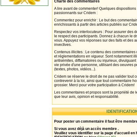
Charte des commentaires
A lire avant de commenter! Quelques dispositions
passionnants sur Cridem :
Commentez pour enrichir : Le but des commentair
enrichissants à partir des articles publiés sur Cri
Respectez vos interlocuteurs : Pour assurer des d
le respect des participants. Donnez à chacun le d
vous. Appuyez vos réponses sur des faits et des 
invectives.
Contenus illicites : Le contenu des commentaires n
et réglementations en vigueur. Sont notamment illi
antisémites, diffamatoires ou injurieux, divulguant
vie privée d'une personne, utilisant des oeuvres p
(textes, photos, vidéos...).
Cridem se réserve le droit de ne pas valider tout
contrevenir à la loi, ainsi que tout commentaire h
grossier. Merci pour votre participation à Cridem!
Les commentaires et propos sont la propriété de l
que leur avis, opinion et responsabilité.
IDENTIFICATIO
Pour poster un commentaire il faut être membre
Si vous avez déjà un accès membre .
Veuillez vous identifier sur la page d'accueil en 