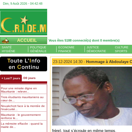
Dim, 9 Août 2026 -
04:42:49
ACCUEIL
Vous êtes 5188 connecté(s) dont 0 membre(s)
SANTÉ
POLITIQUE
ECONOMIE
JUSTICE
CULTURE
HYGIÈNE
GÉNÉRALE
FINANCE
DÉMOCRATIE
SPORTS
23-12-2024 14:30 -
Hommage à Abdoulaye C
/30 jours
+ Lus/7 jours
Pour une retraite digne en
Mauritanie : relever...
Trois étudiants mauritaniens au
cœur de...
Nouakchott face à la montée de
l’insécurité...
Mauritanie : le gouvernement
renforce le...
La mémoire effacée : quand la
mairie de...
frère), tout s’écroule en même temps.