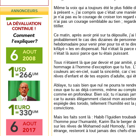
Même la voix qui a toujours été le plus fidèl
ANNONCEURS
à présent », j’ai compris que c’était une maniè
je n’ai pas eu le courage de croiser ton regard 
n’ai pas un courage semblable au tien ; regard
titiller.
Ce matin, après avoir prié sur ta dépouille, j’ai
probablement le cas des dizaines de personnes 
hebdomadaire pour venir prier pour toi et te di
kifâyé » les en dispensait. Nul n’était là parce
n’était là aussi parce que tu étais puissant.
Tous n’étaient là que par devoir et par amitié, 
hommage à l’homme d’exception que tu fus. L’
couleurs arc-en-ciel, suait la sincérité, car c’es
rêves d’enfant et de tes espoirs d’adulte, qui ét
Ablaye, tu sais bien que nul ne pourra te ren
ceux que tu as déjà commis, même au compte 
comme en profondeur. Bien sûr, tu n’aurais jam
car tu aurais élégamment classé mon assertion 
espiègle des torodo, tellement l’humilité est la
convictions.
Mais les faits sont là : Habib l’Iguidien troub
l’homme pour l’humanité, Karim Ba le berger d
sur les rêves de Mohamed ould Homody, l’ami
étrange, resteront à tout jamais des chefs-d’œu