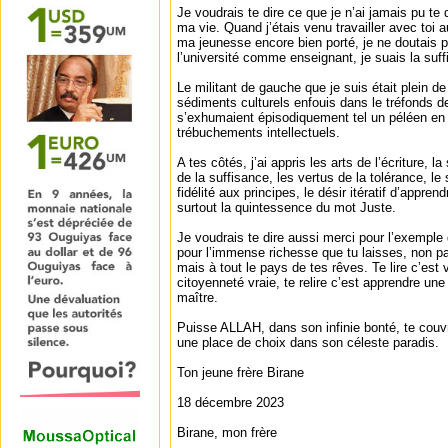
Je voudrais te dire ce que je n’ai jamais pu te 
ma vie. Quand j’étais venu travailler avec toi a
ma jeunesse encore bien porté, je ne doutais 
l’université comme enseignant, je suais la suff
Le militant de gauche que je suis était plein de
sédiments culturels enfouis dans le tréfonds d
s’exhumaient épisodiquement tel un péléen en 
trébuchements intellectuels.
A tes côtés, j’ai appris les arts de l’écriture, l
de la suffisance, les vertus de la tolérance, le 
fidélité aux principes, le désir itératif d’appre
surtout la quintessence du mot Juste.
Je voudrais te dire aussi merci pour l’exemple 
pour l’immense richesse que tu laisses, non pa
mais à tout le pays de tes rêves. Te lire c’est 
citoyenneté vraie, te relire c’est apprendre un
maître.
Puisse ALLAH, dans son infinie bonté, te couvr
une place de choix dans son céleste paradis.
Ton jeune frère Birane
18 décembre 2023
Birane, mon frère