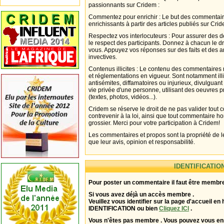
passionnants sur Cridem :
Commentez pour enrichir : Le but des commentair
enrichissants à partir des articles publiés sur Cri
Respectez vos interlocuteurs : Pour assurer des d
le respect des participants. Donnez à chacun le d
vous. Appuyez vos réponses sur des faits et des 
invectives.
Contenus illicites : Le contenu des commentaires n
et réglementations en vigueur. Sont notamment illi
antisémites, diffamatoires ou injurieux, divulguant
vie privée d'une personne, utilisant des oeuvres p
(textes, photos, vidéos...).
Cridem se réserve le droit de ne pas valider tout
contrevenir à la loi, ainsi que tout commentaire h
grossier. Merci pour votre participation à Cridem!
Les commentaires et propos sont la propriété de l
que leur avis, opinion et responsabilité.
IDENTIFICATIO
Pour poster un commentaire il faut être membre
Si vous avez déjà un accès membre .
Veuillez vous identifier sur la page d'accueil en 
IDENTIFICATION ou bien
Cliquez ICI
.
Vous n'êtes pas membre . Vous pouvez vous enr