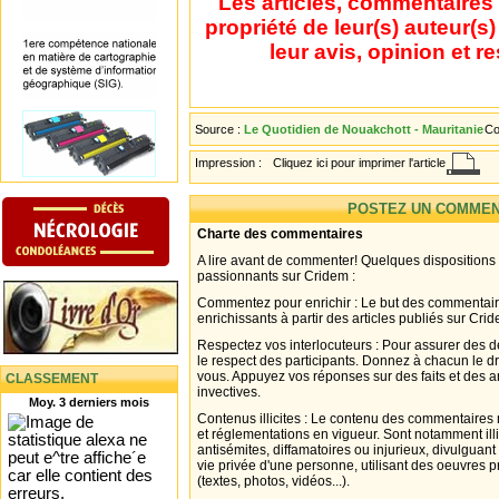
Les articles, commentaires 
propriété de leur(s) auteur(s
leur avis, opinion et r
Source :
Le Quotidien de Nouakchott - Mauritanie
Co
Impression :
Cliquez ici pour imprimer l'article
POSTEZ UN COMMEN
Charte des commentaires
A lire avant de commenter! Quelques dispositions
passionnants sur Cridem :
Commentez pour enrichir : Le but des commentair
enrichissants à partir des articles publiés sur Cri
Respectez vos interlocuteurs : Pour assurer des d
le respect des participants. Donnez à chacun le d
vous. Appuyez vos réponses sur des faits et des 
CLASSEMENT
invectives.
Moy. 3 derniers mois
Contenus illicites : Le contenu des commentaires n
et réglementations en vigueur. Sont notamment illi
antisémites, diffamatoires ou injurieux, divulguant
vie privée d'une personne, utilisant des oeuvres p
(textes, photos, vidéos...).