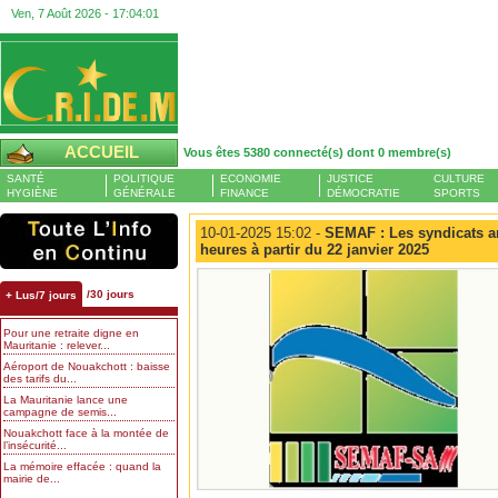
Ven, 7 Août 2026 -
17:04:02
ACCUEIL
Vous êtes 5380 connecté(s) dont 0 membre(s)
SANTÉ
POLITIQUE
ECONOMIE
JUSTICE
CULTURE
HYGIÈNE
GÉNÉRALE
FINANCE
DÉMOCRATIE
SPORTS
10-01-2025 15:02 -
SEMAF : Les syndicats a
heures à partir du 22 janvier 2025
/30 jours
+ Lus/7 jours
Pour une retraite digne en
Mauritanie : relever...
Aéroport de Nouakchott : baisse
des tarifs du...
La Mauritanie lance une
campagne de semis...
Nouakchott face à la montée de
l’insécurité...
La mémoire effacée : quand la
mairie de...