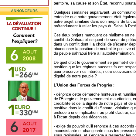
territoire, sa cause et son État, reconnu pourta
ANNONCEURS
Quelques semaines auparavant, un communiqué 
entendre que notre gouvernement était égaleme
autre projet similaire dans son mépris de la ca
prétendument à relier les pays du Sahel à l'océ
Ces deux projets manquent de réalisme en ne 
conflit du Sahara et risquent de servir de prét
dans un conflit dont il a choisi de s'écarter d
abandonner la position de neutralité positive e
du peuple sahraoui frère à l’autodétermination.
De quel droit le gouvernement se permet-il de 
position que les régimes successifs ont respe
pour préserver nos intérêts, notre souveraineté,
dignité de notre peuple ?
L'Union des Forces de Progrès :
- dénonce cette démarche honteuse et humiliant
de l'Énergie et le gouvernement mauritanien, en
crédibilité et de la dignité de notre pays et de 
positive dans le conflit du Sahara, violation qu
prélude à une implication, au profit d'autrui, dan
à l'écart depuis des décennies.
- exige du pouvoir qu'il renonce à ces accords 
inconsistante et changeante sous les pression
sous régionales, et s'engage à respecter les p