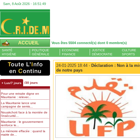
Sam, 8 Août 2026 -
16:51:50
ACCUEIL
Vous êtes 5504 connecté(s) dont 0 membre(s)
SANTÉ
POLITIQUE
ECONOMIE
JUSTICE
CULTURE
HYGIÈNE
GÉNÉRALE
FINANCE
DÉMOCRATIE
SPORTS
24-01-2025 18:44 -
Déclaration : Non à la mis
de notre pays
/30 jours
+ Lus/7 jours
Pour une retraite digne en
Mauritanie : relever...
La Mauritanie lance une
campagne de semis...
Nouakchott face à la montée de
l’insécurité...
Mauritanie : le gouvernement
renforce le...
La mémoire effacée : quand la
mairie de...