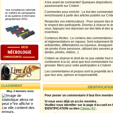
A lire avant de commenter! Quelques dispositions
passionnants sur Cridem :
Commentez pour enrichir : Le but des commentair
enrichissants à partir des articles publiés sur Cri
Respectez vos interlocuteurs : Pour assurer des d
le respect des participants. Donnez à chacun le d
vous. Appuyez vos réponses sur des faits et des 
invectives.
Contenus illicites : Le contenu des commentaires n
et réglementations en vigueur. Sont notamment illi
antisémites, diffamatoires ou injurieux, divulguant
vie privée d'une personne, utilisant des oeuvres p
(textes, photos, vidéos...).
Cridem se réserve le droit de ne pas valider tout
contrevenir à la loi, ainsi que tout commentaire h
grossier. Merci pour votre participation à Cridem!
Les commentaires et propos sont la propriété de l
que leur avis, opinion et responsabilité.
CLASSEMENT
IDENTIFICATIO
Moy. 3 derniers mois
Pour poster un commentaire il faut être membre
Si vous avez déjà un accès membre .
Veuillez vous identifier sur la page d'accueil en 
IDENTIFICATION ou bien
Cliquez ICI
.