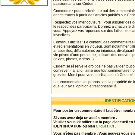
passionnants sur Cridem :
Commentez pour enrichir : Le but des commentair
enrichissants à partir des articles publiés sur Cri
Respectez vos interlocuteurs : Pour assurer des d
le respect des participants. Donnez à chacun le d
vous. Appuyez vos réponses sur des faits et des 
invectives.
Contenus illicites : Le contenu des commentaires n
et réglementations en vigueur. Sont notamment illi
antisémites, diffamatoires ou injurieux, divulguant
vie privée d'une personne, utilisant des oeuvres p
(textes, photos, vidéos...).
Cridem se réserve le droit de ne pas valider tout
contrevenir à la loi, ainsi que tout commentaire h
grossier. Merci pour votre participation à Cridem!
Les commentaires et propos sont la propriété de l
que leur avis, opinion et responsabilité.
IDENTIFICATIO
Pour poster un commentaire il faut être membre
Si vous avez déjà un accès membre .
Veuillez vous identifier sur la page d'accueil en 
IDENTIFICATION ou bien
Cliquez ICI
.
Vous n'êtes pas membre . Vous pouvez vous enr