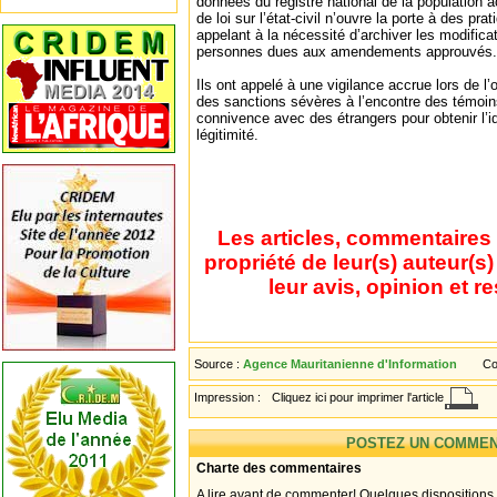
données du registre national de la population ac
de loi sur l’état-civil n’ouvre la porte à des pra
appelant à la nécessité d’archiver les modificati
personnes dues aux amendements approuvés.
Ils ont appelé à une vigilance accrue lors de l’
des sanctions sévères à l’encontre des témoins
connivence avec des étrangers pour obtenir l’i
légitimité.
Les articles, commentaires 
propriété de leur(s) auteur(s
leur avis, opinion et r
Source :
Agence Mauritanienne d'Information
Co
Impression :
Cliquez ici pour imprimer l'article
POSTEZ UN COMMEN
Charte des commentaires
A lire avant de commenter! Quelques dispositions