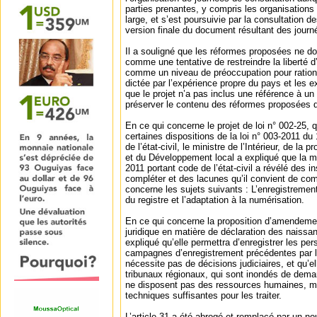
parties prenantes, y compris les organisations 
large, et s’est poursuivie par la consultation d
version finale du document résultant des journ
Il a souligné que les réformes proposées ne do
comme une tentative de restreindre la liberté d
comme un niveau de préoccupation pour rational
dictée par l’expérience propre du pays et les 
que le projet n’a pas inclus une référence à un 
préserver le contenu des réformes proposées de
En ce qui concerne le projet de loi n° 002-25, 
certaines dispositions de la loi n° 003-2011 du
de l’état-civil, le ministre de l’Intérieur, de la 
et du Développement local a expliqué que la mi
2011 portant code de l’état-civil a révélé des i
compléter et des lacunes qu’il convient de com
concerne les sujets suivants : L’enregistremen
du registre et l’adaptation à la numérisation.
En ce qui concerne la proposition d’amendemen
juridique en matière de déclaration des naissan
expliqué qu’elle permettra d’enregistrer les p
campagnes d’enregistrement précédentes par l
nécessite pas de décisions judiciaires, et qu’el
tribunaux régionaux, qui sont inondés de dem
ne disposent pas des ressources humaines, mat
techniques suffisantes pour les traiter.
L’article 31 a été abrogé et remplacé par un no