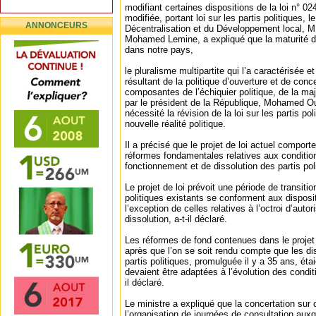
modifiant certaines dispositions de la loi n° 024
modifiée, portant loi sur les partis politiques, le
ANNONCEURS
Décentralisation et du Développement local
Mohamed Lemine, a expliqué que la maturité d
dans notre pays,
le pluralisme multipartite qui l’a caractérisée et
résultant de la politique d’ouverture et de conc
composantes de l’échiquier politique, de la majo
par le président de la République, Mohamed O
nécessité la révision de la loi sur les partis po
nouvelle réalité politique.
Il a précisé que le projet de loi actuel compor
réformes fondamentales relatives aux condition
fonctionnement et de dissolution des partis pol
Le projet de loi prévoit une période de transitio
politiques existants se conforment aux disposit
l’exception de celles relatives à l’octroi d’auto
dissolution, a-t-il déclaré.
Les réformes de fond contenues dans le projet 
après que l’on se soit rendu compte que les dis
partis politiques, promulguée il y a 35 ans, ét
devaient être adaptées à l’évolution des conditi
il déclaré.
Le ministre a expliqué que la concertation su
l’organisation de journées de consultation auxq