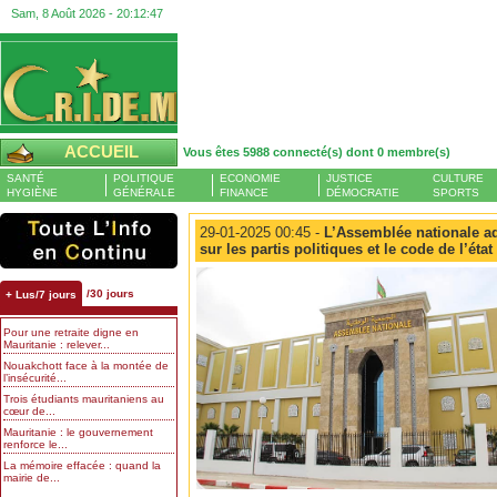
Sam, 8 Août 2026 -
20:12:48
ACCUEIL
Vous êtes 5988 connecté(s) dont 0 membre(s)
SANTÉ
POLITIQUE
ECONOMIE
JUSTICE
CULTURE
HYGIÈNE
GÉNÉRALE
FINANCE
DÉMOCRATIE
SPORTS
29-01-2025 00:45 -
L’Assemblée nationale ad
sur les partis politiques et le code de l’état 
/30 jours
+ Lus/7 jours
Pour une retraite digne en
Mauritanie : relever...
Nouakchott face à la montée de
l’insécurité...
Trois étudiants mauritaniens au
cœur de...
Mauritanie : le gouvernement
renforce le...
La mémoire effacée : quand la
mairie de...