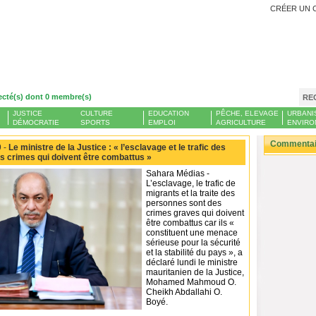
CRÉER UN 
ecté(s) dont 0 membre(s)
RE
JUSTICE
CULTURE
EDUCATION
PÊCHE, ELEVAGE
URBANI
DÉMOCRATIE
SPORTS
EMPLOI
AGRICULTURE
ENVIRO
Commentair
 -
Le ministre de la Justice : « l’esclavage et le trafic des
s crimes qui doivent être combattus »
Sahara Médias -
L’esclavage, le trafic de
migrants et la traite des
personnes sont des
crimes graves qui doivent
être combattus car ils «
constituent une menace
sérieuse pour la sécurité
et la stabilité du pays », a
déclaré lundi le ministre
mauritanien de la Justice,
Mohamed Mahmoud O.
Cheikh Abdallahi O.
Boyé.