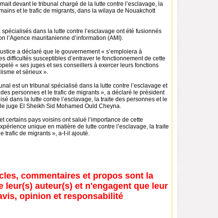
mait devant le tribunal chargé de la lutte contre l’esclavage, la
umains et le trafic de migrants, dans la wilaya de Nouakchott
x spécialisés dans la lutte contre l’esclavage ont été fusionnés
lon l’Agence mauritanienne d’information (AMI).
 Justice a déclaré que le gouvernement « s’emploiera à
es difficultés susceptibles d’entraver le fonctionnement de cette
appelé « ses juges et ses conseillers à exercer leurs fonctions
isme et sérieux ».
nal est un tribunal spécialisé dans la lutte contre l’esclavage et
te des personnes et le trafic de migrants », a déclaré le président
isé dans la lutte contre l’esclavage, la traite des personnes et le
s, le juge El Sheikh Sid Mohamed Ould Cheyna.
et certains pays voisins ont salué l’importance de cette
expérience unique en matière de lutte contre l’esclavage, la traite
 trafic de migrants », a-t-il ajouté.
icles, commentaires et propos sont la
e leur(s) auteur(s) et n'engagent que leur
avis, opinion et responsabilité