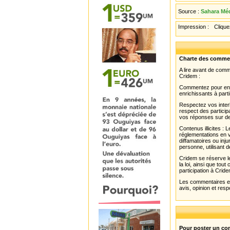
Source :
Sahara Méd
Impression :
Cliquez
Charte des comme
A lire avant de com
Cridem :
Commentez pour enri
enrichissants à parti
Respectez vos interl
respect des partici
vos réponses sur de
Contenus illicites :
réglementations en v
diffamatoires ou inju
personne, utilisant d
Cridem se réserve le
la loi, ainsi que to
participation à Cride
Les commentaires et 
avis, opinion et resp
Pour poster un com