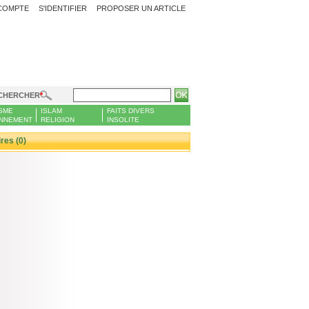
COMPTE
S'IDENTIFIER
PROPOSER UN ARTICLE
CHERCHER
SME
ISLAM
FAITS DIVERS
NNEMENT
RELIGION
INSOLITE
es (0)