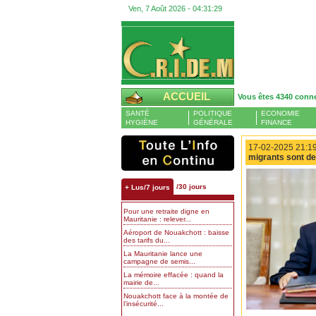
Ven, 7 Août 2026 -
04:31:29
ACCUEIL
Vous êtes 4340 conn
SANTÉ
POLITIQUE
ECONOMIE
HYGIÈNE
GÉNÉRALE
FINANCE
17-02-2025 21:19
migrants sont de
/30 jours
+ Lus/7 jours
Pour une retraite digne en
Mauritanie : relever...
Aéroport de Nouakchott : baisse
des tarifs du...
La Mauritanie lance une
campagne de semis...
La mémoire effacée : quand la
mairie de...
Nouakchott face à la montée de
l’insécurité...