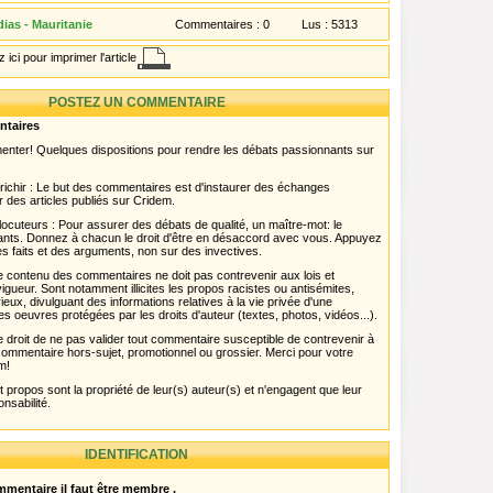
ias - Mauritanie
Commentaires :
0
Lus :
5313
 ici pour imprimer l'article
POSTEZ UN COMMENTAIRE
ntaires
menter! Quelques dispositions pour rendre les débats passionnants sur
chir : Le but des commentaires est d'instaurer des échanges
r des articles publiés sur Cridem.
ocuteurs : Pour assurer des débats de qualité, un maître-mot: le
pants. Donnez à chacun le droit d'être en désaccord avec vous. Appuyez
s faits et des arguments, non sur des invectives.
 Le contenu des commentaires ne doit pas contrevenir aux lois et
igueur. Sont notamment illicites les propos racistes ou antisémites,
rieux, divulguant des informations relatives à la vie privée d'une
es oeuvres protégées par les droits d'auteur (textes, photos, vidéos...).
 droit de ne pas valider tout commentaire susceptible de contrevenir à
ut commentaire hors-sujet, promotionnel ou grossier. Merci pour votre
m!
propos sont la propriété de leur(s) auteur(s) et n'engagent que leur
onsabilité.
IDENTIFICATION
mentaire il faut être membre .