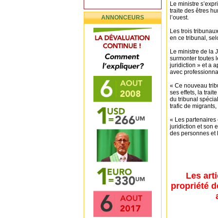
Le ministre s’expri
traite des êtres h
ANNONCEURS
l’ouest.
Les trois tribunau
en ce tribunal, se
Le ministre de la
surmonter toutes l
juridiction » et a 
avec professionnal
« Ce nouveau tribu
ses effets, la trai
du tribunal spécial
trafic de migrant
« Les partenaires 
juridiction et son 
des personnes et le
Les art
propriété d