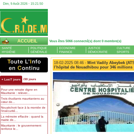
Dim, 9 Août 2026 -
15:21:51
ACCUEIL
Vous êtes 5066 connecté(s) dont 0 membre(s)
SANTÉ
POLITIQUE
ECONOMIE
JUSTICE
CULTURE
HYGIÈNE
GÉNÉRALE
FINANCE
DÉMOCRATIE
SPORTS
18-02-2025 08:46 -
Mint Vadily Abeybek (ATS 
l’hôpital de Nouadhibou pour 346 millions
/30 jours
+ Lus/7 jours
Pour une retraite digne en
Mauritanie : relever...
Trois étudiants mauritaniens au
cœur de...
Nouakchott face à la montée de
l’insécurité...
La mémoire effacée : quand la
mairie de...
Mauritanie : le gouvernement
renforce le...