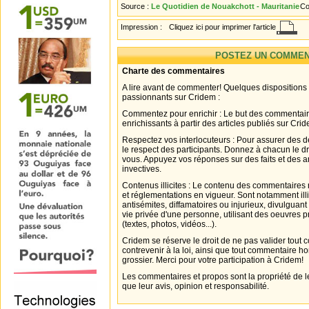
Source :
Le Quotidien de Nouakchott - Mauritanie
Co
Impression :
Cliquez ici pour imprimer l'article
POSTEZ UN COMMEN
Charte des commentaires
A lire avant de commenter! Quelques dispositions
passionnants sur Cridem :
Commentez pour enrichir : Le but des commentair
enrichissants à partir des articles publiés sur Cri
Respectez vos interlocuteurs : Pour assurer des d
le respect des participants. Donnez à chacun le d
vous. Appuyez vos réponses sur des faits et des 
invectives.
Contenus illicites : Le contenu des commentaires n
et réglementations en vigueur. Sont notamment illi
antisémites, diffamatoires ou injurieux, divulguant
vie privée d'une personne, utilisant des oeuvres p
(textes, photos, vidéos...).
Cridem se réserve le droit de ne pas valider tout
contrevenir à la loi, ainsi que tout commentaire h
grossier. Merci pour votre participation à Cridem!
Les commentaires et propos sont la propriété de l
que leur avis, opinion et responsabilité.