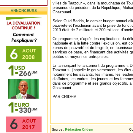
villes de Taazour », dans la moughataa de Tou
présence du président de la République, Moh
ANNONCEURS
Ghazouani.
Selon Ould Bedda, le dernier budget annuel allo
pauvreté et l’exclusion avant la prise de fonc
2019 était de 7 milliards et 200 millions d’anc
Ce programme, d’après les explications du délé
nationale et à la lutte contre l’exclusion, est c
zones de pauvreté et de fragilité, en fournissan
services de base, en finançant des activités g
petites et moyennes entreprises.
En annonçant le lancement du programme « Dé
Taazour », j’appelle le gouvernement, les élus 
notamment les savants, les imams, les leader
d’affaires, les cadres, les jeunes et les femm
dans ce programme et ses grands objectifs, a 
Ghazouani.
PAR CRIDEM
----
Source :
Rédaction Cridem
Co