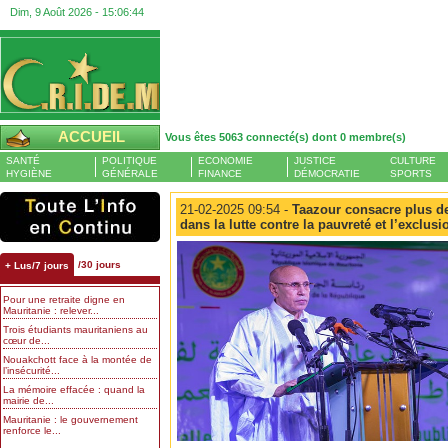
Dim, 9 Août 2026 -
15:06:44
ACCUEIL
Vous êtes 5063 connecté(s) dont 0 membre(s)
SANTÉ
POLITIQUE
ECONOMIE
JUSTICE
CULTURE
HYGIÈNE
GÉNÉRALE
FINANCE
DÉMOCRATIE
SPORTS
21-02-2025 09:54 -
Taazour consacre plus de
dans la lutte contre la pauvreté et l’exclusi
/30 jours
+ Lus/7 jours
Pour une retraite digne en
Mauritanie : relever...
Trois étudiants mauritaniens au
cœur de...
Nouakchott face à la montée de
l’insécurité...
La mémoire effacée : quand la
mairie de...
Mauritanie : le gouvernement
renforce le...