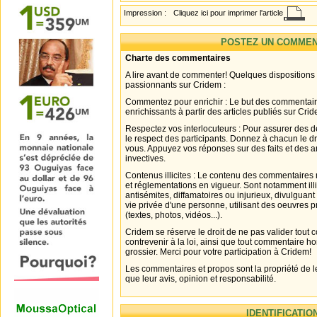
Impression :
Cliquez ici pour imprimer l'article
POSTEZ UN COMMEN
Charte des commentaires
A lire avant de commenter! Quelques dispositions
passionnants sur Cridem :
Commentez pour enrichir : Le but des commentair
enrichissants à partir des articles publiés sur Cri
Respectez vos interlocuteurs : Pour assurer des d
le respect des participants. Donnez à chacun le d
vous. Appuyez vos réponses sur des faits et des 
invectives.
Contenus illicites : Le contenu des commentaires n
et réglementations en vigueur. Sont notamment illi
antisémites, diffamatoires ou injurieux, divulguant
vie privée d'une personne, utilisant des oeuvres p
(textes, photos, vidéos...).
Cridem se réserve le droit de ne pas valider tout
contrevenir à la loi, ainsi que tout commentaire h
grossier. Merci pour votre participation à Cridem!
Les commentaires et propos sont la propriété de l
que leur avis, opinion et responsabilité.
IDENTIFICATIO